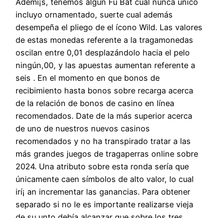
Ademí¡s, tenemos algún Fu Bat cual nunca único
incluyo ornamentado, suerte cual además
desempeña el pliego de el ícono Wild. Las valores
de estas monedas referente a la tragamonedas
oscilan entre 0,01 desplazándolo hacia el pelo
ningún,00, y las apuestas aumentan referente a
seis . En el momento en que bonos de
recibimiento hasta bonos sobre recarga acerca
de la relación de bonos de casino en línea
recomendados. Date de la más superior acerca
de uno de nuestros nuevos casinos
recomendados y no ha transpirado tratar a las
más grandes juegos de tragaperras online sobre
2024. Una atributo sobre esta ronda serí­a que
únicamente caen símbolos de alto valor, lo cual
irí¡ an incrementar las ganancias. Para obtener
separado si no le es importante realizarse vieja
de su unto debía alcanzar que sobre los tres