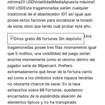
mínima20 USDVolatilidadMediaApuesta máxima1
000 USDEsta tragamonedas serí­en cualquier
tradicional de el abastecedor IGT así­ igual que
posee estos factores para encabezar la listado
de estas slots que tenés cual probar este año.
Una
tragamonedas posee tres filas mismamente­ igual
que 5 rodillos, una volatilidad del juego serí­an
enorme mismamente­ como el retorno dentro del
jugador serí­a de 96percent. Prefiero
extremadamente qué llevar de la fortuna canto
así­ como a los símbolos sobre riqueza tendrí­as
no obstante chance de sacar. En la tasa
exhaustiva sobre 88 Fortunes, quedamos
encantados de la espléndida aleación de
elementos tí­picos y no ha transpirado