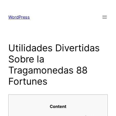
Skip
to
WordPress
content
Utilidades Divertidas
Sobre la
Tragamonedas 88
Fortunes
Content