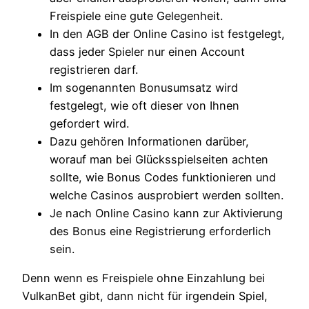
Freispiele eine gute Gelegenheit.
In den AGB der Online Casino ist festgelegt,
dass jeder Spieler nur einen Account
registrieren darf.
Im sogenannten Bonusumsatz wird
festgelegt, wie oft dieser von Ihnen
gefordert wird.
Dazu gehören Informationen darüber,
worauf man bei Glücksspielseiten achten
sollte, wie Bonus Codes funktionieren und
welche Casinos ausprobiert werden sollten.
Je nach Online Casino kann zur Aktivierung
des Bonus eine Registrierung erforderlich
sein.
Denn wenn es Freispiele ohne Einzahlung bei
VulkanBet gibt, dann nicht für irgendein Spiel,