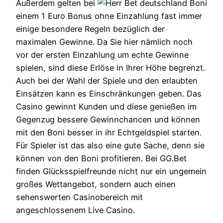
Außerdem gelten bei
einem 1 Euro Bonus ohne Einzahlung fast immer
einige besondere Regeln bezüglich der
maximalen Gewinne. Da Sie hier nämlich noch
vor der ersten Einzahlung um echte Gewinne
spielen, sind diese Erlöse in Ihrer Höhe begrenzt.
Auch bei der Wahl der Spiele und den erlaubten
Einsätzen kann es Einschränkungen geben. Das
Casino gewinnt Kunden und diese genießen im
Gegenzug bessere Gewinnchancen und können
mit den Boni besser in ihr Echtgeldspiel starten.
Für Spieler ist das also eine gute Sache, denn sie
können von den Boni profitieren. Bei GG.Bet
finden Glücksspielfreunde nicht nur ein ungemein
großes Wettangebot, sondern auch einen
sehenswerten Casinobereich mit
angeschlossenem Live Casino.