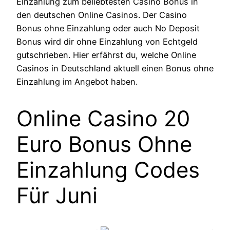
Einzahlung zum beliebtesten Casino Bonus in
den deutschen Online Casinos. Der Casino
Bonus ohne Einzahlung oder auch No Deposit
Bonus wird dir ohne Einzahlung von Echtgeld
gutschrieben. Hier erfährst du, welche Online
Casinos in Deutschland aktuell einen Bonus ohne
Einzahlung im Angebot haben.
Online Casino 20
Euro Bonus Ohne
Einzahlung Codes
Für Juni