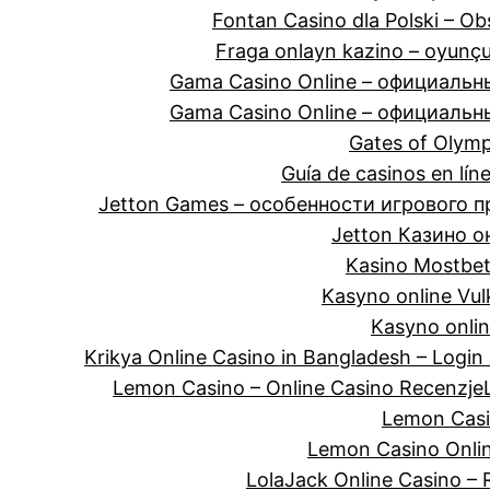
Fontan Casino dla Polski – Ob
Fraga onlayn kazino – oyunçu
Gama Casino Online – официальн
Gama Casino Online – официальны
Gates of Olymp
Guía de casinos en lín
Jetton Games – особенности игрового п
Jetton Казино 
Kasino Mostbet
Kasyno online Vul
Kasyno onlin
Krikya Online Casino in Bangladesh – Logi
Lemon Casino – Online Casino Recenzje
Lemon Casi
Lemon Casino Online
LolaJack Online Casino 