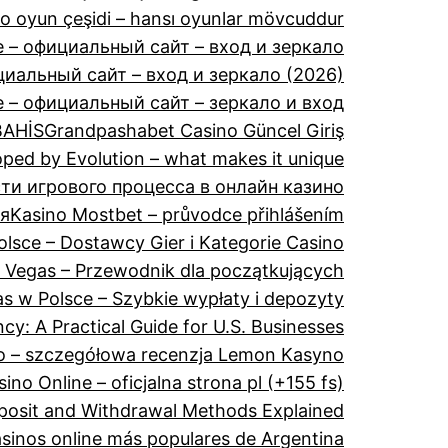
o oyun çeşidi – hansı oyunlar mövcuddur
e – официальный сайт – вход и зеркало
циальный сайт – вход и зеркало (2026)
e – официальный сайт – зеркало и вход
BAHİS
Grandpashabet Casino Güncel Giriş
oped by Evolution – what makes it unique
ти игрового процесса в онлайн казино
ия
Kasino Mostbet – průvodce přihlášením
sce – Dostawcy Gier i Kategorie Casino
n Vegas – Przewodnik dla początkujących
s w Polsce – Szybkie wypłaty i depozyty
y: A Practical Guide for U.S. Businesses
 – szczegółowa recenzja Lemon Kasyno
no Online – oficjalna strona pl (+155 fs)
posit and Withdrawal Methods Explained
sinos online más populares de Argentina