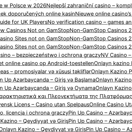
ne w Polsce w 2026
Nejlepší zahraniční casino – komp
íček doporučených online kasin
Nieuwe online casino’s 
uide for UK Players
No verification casino – games and
ew Casinos Not on GamStop
Non-GamStop Casinos 20
sino Sites not on GamStop
Non-GamStop Casinos 20
sino Sites not on GamStop
Non-GamStop Casinos 20
sino – bezpieczeństwo i ochrona graczy
NV Casino – 
t online casino op Android-toestellen
Onlayn kazino B
as – promosiyalar və xüsusi təkliflər
Onlayn Kazino P
n Up Azərbaycanda – Giriş və Başlama
Onlayn Kazino
in Up Azərbaycanda – Giriş və Oynama
Onlayn Kazino
 Χαρακτηριστικά και Πλεονεκτήματα της Πλατφόρμα
vensk Licens – Casino utan Spelpaus
Online Casino Ut
, licencja i ochrona graczy
Pin Up Casino – Azərbayc
Kazino – Qeydiyyat və Giriş
Pin Up Casino – Azərbayc
nlayn Kazino – Qeydiyyat və Giriş
Pin Up Casino – A