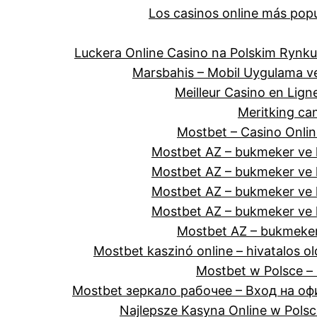
Los casinos online más pop
Luckera Online Casino na Polskim Rynk
Marsbahis – Mobil Uygulama v
Meilleur Casino en Lign
Meritking canl
Mostbet – Casino Onlin
Mostbet AZ – bukmeker ve k
Mostbet AZ – bukmeker ve k
Mostbet AZ – bukmeker ve k
Mostbet AZ – bukmeker ve k
Mostbet AZ – bukmeker 
Mostbet kaszinó online – hivatalos o
Mostbet w Polsce – 
Mostbet зеркало рабочее – Вход на о
Najlepsze Kasyna Online w Pols