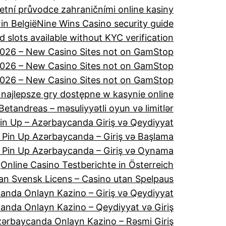
letní průvodce zahraničními online kasiny
in België
Nine Wins Casino security guide
 slots available without KYC verification
26 – New Casino Sites not on GamStop
26 – New Casino Sites not on GamStop
26 – New Casino Sites not on GamStop
najlepsze gry dostępne w kasynie online
etandreas – məsuliyyətli oyun və limitlər
in Up – Azərbaycanda Giriş və Qeydiyyat
 Pin Up Azərbaycanda – Giriş və Başlama
 Pin Up Azərbaycanda – Giriş və Oynama
ς
Online Casino Testberichte in Österreich
an Svensk Licens – Casino utan Spelpaus
anda Onlayn Kazino – Giriş və Qeydiyyat
anda Onlayn Kazino – Qeydiyyat və Giriş
zərbaycanda Onlayn Kazino – Rəsmi Giriş