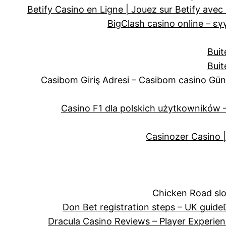
Betify Casino en Ligne | Jouez sur Betify avec
BigClash casino online – 
Buit
Buit
Casibom Giriş Adresi – Casibom casino Günc
Casino F1 dla polskich użytkowników –
Casinozer Casino 
Chicken Road slot
Don Bet registration steps – UK guide
Dracula Casino Reviews – Player Experie