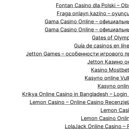
Fontan Casino dla Polski – Ob
Fraga onlayn kazino – oyunçu
Gama Casino Online – официальн
Gama Casino Online – официальны
Gates of Olymp
Guía de casinos en lín
Jetton Games – особенности игрового п
Jetton Казино 
Kasino Mostbet
Kasyno online Vul
Kasyno onlin
Krikya Online Casino in Bangladesh – Logi
Lemon Casino – Online Casino Recenzje
Lemon Casi
Lemon Casino Online
LolaJack Online Casino 