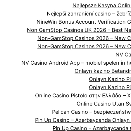
Najlepsze Kasyna Onli
Nejlepší zahraniční casino – žebř
NineWin Bonus Account Verification G
Non GamStop Casinos UK 2026 – Best N
Non-GamStop Casinos 2026 – New Ca
Non-GamStop Casinos 2026 – New Ca
NV Ca
NV Casino Android App – mobiel spelen in he
Onlayn kazino Betandre
Onlayn Kazino Pi
Onlayn Kazino P
Online Casino Pistolo στην Ελλάδα –
Online Casino Utan S
Pelican Casino – bezpieczeństwo
Pin Up Casino – Azərbaycanda Onlayn 
Pin Up Casino – Azərbaycanda O