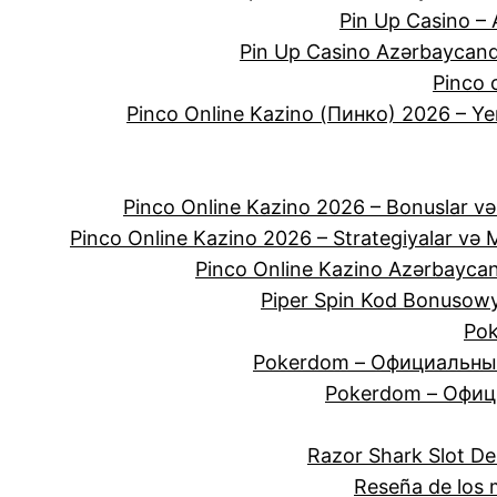
Pin Up Casino –
Pin Up Casino Azərbaycanda
Pinco c
Pinco Online Kazino (Пинко) 2026 – Ye
Pinco Online Kazino 2026 – Bonuslar v
Pinco Online Kazino 2026 – Strategiyalar və
Pinco Online Kazino Azərbaycan
Piper Spin Kod Bonusowy
Pok
Pokerdom – Официальны
Pokerdom – Офиц
Razor Shark Slot De
Reseña de los 