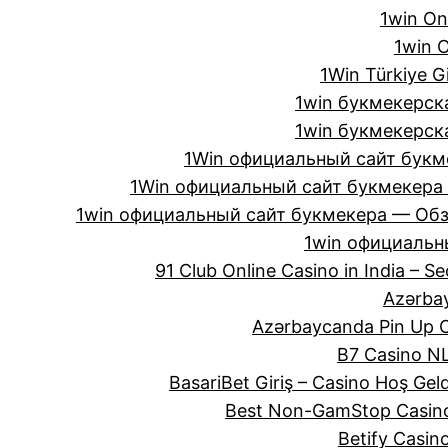
1win Onl
1win O
1Win Türkiye Gi
1win букмекерск
1win букмекерск
1Win официальный сайт букме
1Win официальный сайт букмекера 
1win официальный сайт букмекера — Обз
1win официальн
91 Club Online Casino in India – S
Azərbay
Azərbaycanda Pin Up On
B7 Casino NL
BasariBet Giriş – Casino Hoş Gel
Best Non-GamStop Casino
Betify Casin