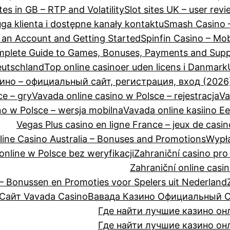
ites in GB – RTP and Volatility
Slot sites UK – user re
uga klienta i dostępne kanały kontaktu
Smash Casino –
g an Account and Getting Started
Spinfin Casino – Mo
omplete Guide to Games, Bonuses, Payments and Sup
eutschland
Top online casinoer uden licens i Danmark
ино – официальный сайт, регистрация, вход (2026
ce – gry
Vavada online casino w Polsce – rejestracja
Va
no w Polsce – wersja mobilna
Vavada online kasiino Ees
Vegas Plus casino en ligne France – jeux de casin
line Casino Australia – Bonuses and Promotions
Wypła
nline w Polsce bez weryfikacji
Zahraniční casino pro
Zahraniční online casi
– Bonussen en Promoties voor Spelers uit Nederland
Сайт Vavada Casino
Вавада Казино Официальный Са
Где найти лучшие казино он
Где найти лучшие казино он