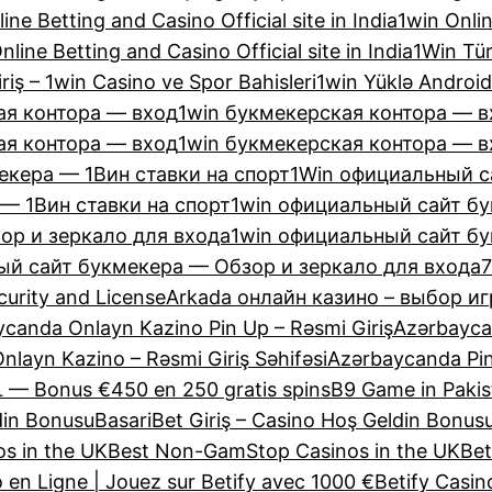
ine Betting and Casino Official site in India
1win Onlin
nline Betting and Casino Official site in India
1Win Tür
riş – 1win Casino ve Spor Bahisleri
1win Yüklə Android
ая контора — вход
1win букмекерская контора — в
ая контора — вход
1win букмекерская контора — в
кера — 1Вин ставки на спорт
1Win официальный с
— 1Вин ставки на спорт
1win официальный сайт бу
ор и зеркало для входа
1win официальный сайт бу
ый сайт букмекера — Обзор и зеркало для входа
7
ecurity and License
Arkada онлайн казино – выбор и
canda Onlayn Kazino Pin Up – Rəsmi Giriş
Azərbaycan
layn Kazino – Rəsmi Giriş Səhifəsi
Azərbaycanda Pin 
 — Bonus €450 en 250 gratis spins
B9 Game in Pakis
din Bonusu
BasariBet Giriş – Casino Hoş Geldin Bonus
s in the UK
Best Non-GamStop Casinos in the UK
Bet
o en Ligne | Jouez sur Betify avec 1000 €
Betify Casin