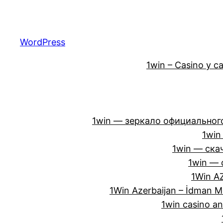
Skip
to
content
WordPress
1win – Casino y c
1win — зеркало официального
1win
1win — ска
1win — 
1Win AZ
1Win Azerbaijan – İdman Mə
1win casino an