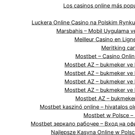
Los casinos online más pop
Luckera Online Casino na Polskim Rynk
Marsbahis – Mobil Uygulama v
Meilleur Casino en Lign
Meritking canl
Mostbet – Casino Onlin
Mostbet AZ – bukmeker ve k
Mostbet AZ – bukmeker ve k
Mostbet AZ – bukmeker ve k
Mostbet AZ – bukmeker ve k
Mostbet AZ – bukmeker 
Mostbet kaszinó online – hivatalos o
Mostbet w Polsce – 
Mostbet зеркало рабочее – Вход на о
Najlepsze Kasyna Online w Pols