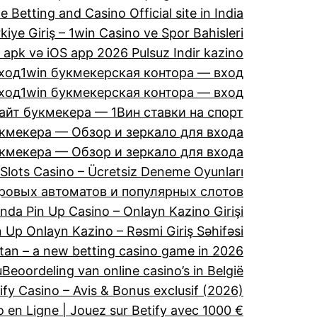
e Betting and Casino Official site in India
kiye Giriş – 1win Casino ve Spor Bahisleri
 apk və iOS app 2026 Pulsuz Indir kazino
ход
1win букмекерская контора — вход
ход
1win букмекерская контора — вход
айт букмекера — 1Вин ставки на спорт
кмекера — Обзор и зеркало для входа
кмекера — Обзор и зеркало для входа
Slots Casino – Ücretsiz Deneme Oyunları
гровых автоматов и популярных слотов
da Pin Up Casino – Onlayn Kazino Girişi
Up Onlayn Kazino – Rəsmi Giriş Səhifəsi
tan – a new betting casino game in 2026
u
Beoordeling van online casino’s in België
ify Casino – Avis & Bonus exclusif (2026)
o en Ligne | Jouez sur Betify avec 1000 €