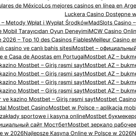
ulares de México
Los mejores casinos en línea en Arg
Luckera Casino Dostępne w
u – Metody Wpłat i Wypłat Środków
MadSlots Casino 
e Mobil Tarayıcıdan Oyun Deneyimi
MCW Casino Online
e 2026 – Top 10 des Casinos Fiables
Meilleur Casino e
ı casino ve canlı bahis sitesi
Mostbet – официальны
e e Casa de Apostas em Portugal
Mostbet AZ – bukmek
azino Mostbet – Giriş rəsmi sayt
Mostbet AZ – bukmek
azino Mostbet – Giriş rəsmi sayt
Mostbet AZ – bukmek
azino Mostbet – Giriş rəsmi sayt
Mostbet AZ – bukmek
azino Mostbet – Giriş rəsmi sayt
Mostbet AZ – bukmek
ve kazino Mostbet – Giriş rəsmi sayt
Mostbet Casino
ldal Mostbet Casino
Mostbet w Polsce – aplikacja mob
zakłady sportowe i kasyna online
Mostbet букмекер
фициальный сайт Мостбет
Mostbet зеркало рабоче
ce w 2026
Najlepsze Kasyna Online w Polsce w 2026
N