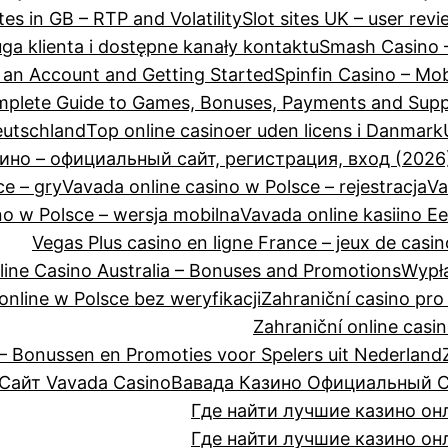
ites in GB – RTP and Volatility
Slot sites UK – user re
uga klienta i dostępne kanały kontaktu
Smash Casino –
g an Account and Getting Started
Spinfin Casino – Mo
omplete Guide to Games, Bonuses, Payments and Sup
eutschland
Top online casinoer uden licens i Danmark
ино – официальный сайт, регистрация, вход (2026
ce – gry
Vavada online casino w Polsce – rejestracja
Va
no w Polsce – wersja mobilna
Vavada online kasiino Ees
Vegas Plus casino en ligne France – jeux de casin
line Casino Australia – Bonuses and Promotions
Wypła
nline w Polsce bez weryfikacji
Zahraniční casino pro
Zahraniční online casi
– Bonussen en Promoties voor Spelers uit Nederland
Сайт Vavada Casino
Вавада Казино Официальный Са
Где найти лучшие казино он
Где найти лучшие казино он