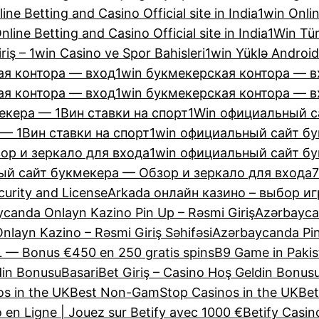
ine Betting and Casino Official site in India
1win Onlin
nline Betting and Casino Official site in India
1Win Tür
riş – 1win Casino ve Spor Bahisleri
1win Yüklə Android
ая контора — вход
1win букмекерская контора — в
ая контора — вход
1win букмекерская контора — в
кера — 1Вин ставки на спорт
1Win официальный с
— 1Вин ставки на спорт
1win официальный сайт бу
ор и зеркало для входа
1win официальный сайт бу
ый сайт букмекера — Обзор и зеркало для входа
7
ecurity and License
Arkada онлайн казино – выбор и
canda Onlayn Kazino Pin Up – Rəsmi Giriş
Azərbaycan
layn Kazino – Rəsmi Giriş Səhifəsi
Azərbaycanda Pin 
 — Bonus €450 en 250 gratis spins
B9 Game in Pakis
din Bonusu
BasariBet Giriş – Casino Hoş Geldin Bonus
s in the UK
Best Non-GamStop Casinos in the UK
Bet
o en Ligne | Jouez sur Betify avec 1000 €
Betify Casin