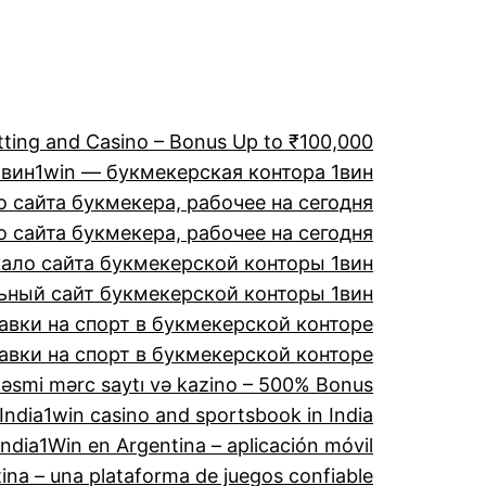
Betting and Casino – Bonus Up to ₹100,000
1вин
1win — букмекерская контора 1вин
 сайта букмекера, рабочее на сегодня
 сайта букмекера, рабочее на сегодня
кало сайта букмекерской конторы 1вин
ьный сайт букмекерской конторы 1вин
авки на спорт в букмекерской конторе
авки на спорт в букмекерской конторе
əsmi mərc saytı və kazino – 500% Bonus
India
1win casino and sportsbook in India
India
1Win en Argentina – aplicación móvil
ina – una plataforma de juegos confiable