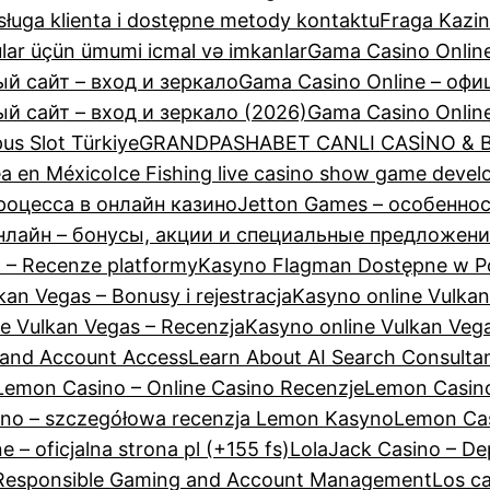
sługa klienta i dostępne metody kontaktu
Fraga Kazin
lar üçün ümumi icmal və imkanlar
Gama Casino Onlin
ый сайт – вход и зеркало
Gama Casino Online – офи
й сайт – вход и зеркало (2026)
Gama Casino Onlin
us Slot Türkiye
GRANDPASHABET CANLI CASİNO & 
ea en México
Ice Fishing live casino show game devel
роцесса в онлайн казино
Jetton Games – особеннос
онлайн – бонусы, акции и специальные предложен
 – Recenze platformy
Kasyno Flagman Dostępne w Pol
kan Vegas – Bonusy i rejestracja
Kasyno online Vulka
e Vulkan Vegas – Recenzja
Kasyno online Vulkan Vega
n and Account Access
Learn About AI Search Consultanc
Lemon Casino – Online Casino Recenzje
Lemon Casino
no – szczegółowa recenzja Lemon Kasyno
Lemon Casi
 – oficjalna strona pl (+155 fs)
LolaJack Casino – De
– Responsible Gaming and Account Management
Los ca