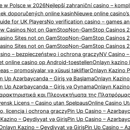
ne w Polsce w 2026
Nejlepší zahraniční casino – komp
íček doporučených online kasin
Nieuwe online casino’s 
uide for UK Players
No verification casino – games and
ew Casinos Not on GamStop
Non-GamStop Casinos 20
sino Sites not on GamStop
Non-GamStop Casinos 20
sino Sites not on GamStop
Non-GamStop Casinos 20
sino – bezpieczeństwo i ochrona graczy
NV Casino – 
t online casino op Android-toestellen
Onlayn kazino B
as – promosiyalar və xüsusi təkliflər
Onlayn Kazino P
n Up Azərbaycanda – Giriş və Başlama
Onlayn Kazino
in Up Azərbaycanda – Giriş və Oynama
Onlayn Kazino
 Χαρακτηριστικά και Πλεονεκτήματα της Πλατφόρμα
vensk Licens – Casino utan Spelpaus
Online Casino Ut
, licencja i ochrona graczy
Pin Up Casino – Azərbayc
Kazino – Qeydiyyat və Giriş
Pin Up Casino – Azərbayc
nlayn Kazino – Qeydiyyat və Giriş
Pin Up Casino – A