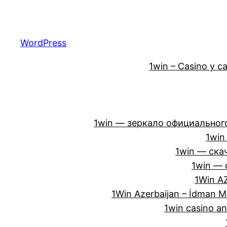
Skip
to
content
WordPress
1win – Casino y c
1win — зеркало официального
1win
1win — ска
1win — 
1Win AZ
1Win Azerbaijan – İdman Mə
1win casino an