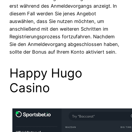
erst während des Anmeldevorgangs anzeigt. In
diesem Fall werden Sie jenes Angebot
auswählen, dass Sie nutzen möchten, um
anschließend mit den weiteren Schritten im
Registrierungsprozess fortzufahren. Nachdem
Sie den Anmeldevorgang abgeschlossen haben,
sollte der Bonus auf Ihrem Konto aktiviert sein.
Happy Hugo
Casino