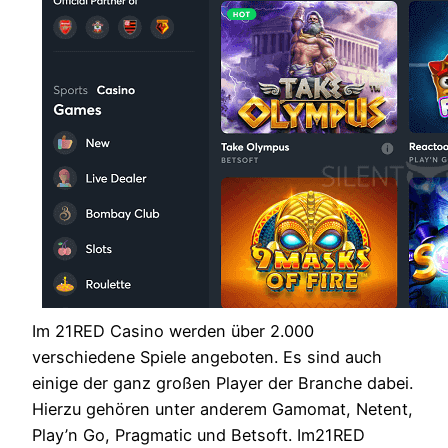
Im 21RED Casino werden über 2.000
verschiedene Spiele angeboten. Es sind auch
einige der ganz großen Player der Branche dabei.
Hierzu gehören unter anderem Gamomat, Netent,
Play’n Go, Pragmatic und Betsoft. Im21RED