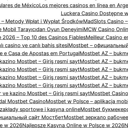
ulares de México
Los mejores casinos en línea en Arg
Luckera Casino Dostępne w
u – Metody Wpłat i Wypłat Środków
MadSlots Casino 
e Mobil Tarayıcıdan Oyun Deneyimi
MCW Casino Online
e 2026 – Top 10 des Casinos Fiables
Meilleur Casino e
ı casino ve canlı bahis sitesi
Mostbet – официальны
e e Casa de Apostas em Portugal
Mostbet AZ – bukmek
azino Mostbet – Giriş rəsmi sayt
Mostbet AZ – bukmek
azino Mostbet – Giriş rəsmi sayt
Mostbet AZ – bukmek
azino Mostbet – Giriş rəsmi sayt
Mostbet AZ – bukmek
azino Mostbet – Giriş rəsmi sayt
Mostbet AZ – bukmek
ve kazino Mostbet – Giriş rəsmi sayt
Mostbet Casino
ldal Mostbet Casino
Mostbet w Polsce – aplikacja mob
zakłady sportowe i kasyna online
Mostbet букмекер
фициальный сайт Мостбет
Mostbet зеркало рабоче
ce w 2026
Najlepsze Kasyna Online w Polsce w 2026
N