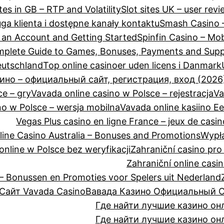
ites in GB – RTP and Volatility
Slot sites UK – user re
uga klienta i dostępne kanały kontaktu
Smash Casino –
g an Account and Getting Started
Spinfin Casino – Mo
omplete Guide to Games, Bonuses, Payments and Sup
eutschland
Top online casinoer uden licens i Danmark
ино – официальный сайт, регистрация, вход (2026
ce – gry
Vavada online casino w Polsce – rejestracja
Va
no w Polsce – wersja mobilna
Vavada online kasiino Ees
Vegas Plus casino en ligne France – jeux de casin
line Casino Australia – Bonuses and Promotions
Wypła
nline w Polsce bez weryfikacji
Zahraniční casino pro
Zahraniční online casi
– Bonussen en Promoties voor Spelers uit Nederland
Сайт Vavada Casino
Вавада Казино Официальный Са
Где найти лучшие казино он
Где найти лучшие казино он