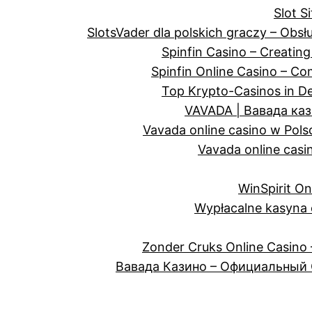
Slot S
SlotsVader dla polskich graczy – Obsł
Spinfin Casino – Creatin
Spinfin Online Casino – C
Top Krypto-Casinos in D
VAVADA | Вавада каз
Vavada online casino w Pols
Vavada online casi
WinSpirit On
Wypłacalne kasyna o
Zonder Cruks Online Casino 
Вавада Казино – Официальный 