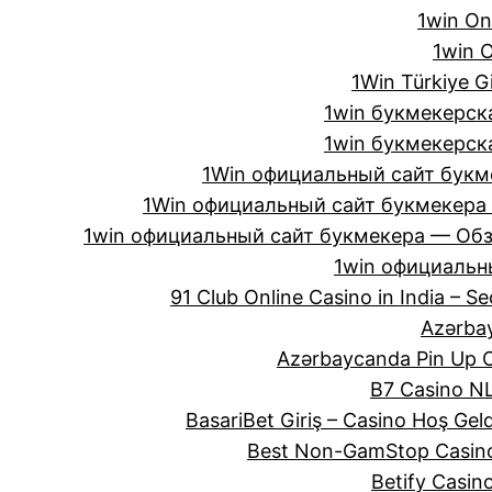
1win Onl
1win O
1Win Türkiye Gi
1win букмекерск
1win букмекерск
1Win официальный сайт букме
1Win официальный сайт букмекера 
1win официальный сайт букмекера — Обз
1win официальн
91 Club Online Casino in India – S
Azərbay
Azərbaycanda Pin Up On
B7 Casino NL
BasariBet Giriş – Casino Hoş Gel
Best Non-GamStop Casino
Betify Casin