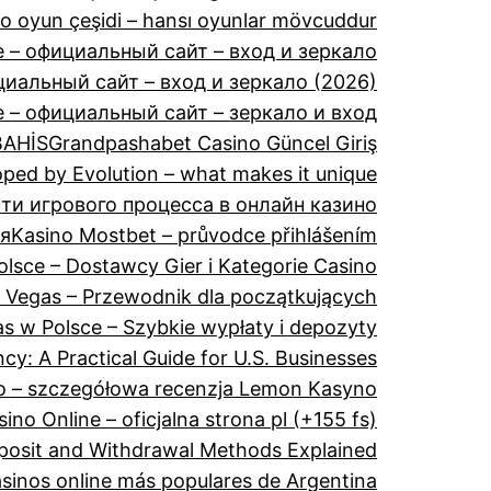
o oyun çeşidi – hansı oyunlar mövcuddur
e – официальный сайт – вход и зеркало
циальный сайт – вход и зеркало (2026)
e – официальный сайт – зеркало и вход
BAHİS
Grandpashabet Casino Güncel Giriş
oped by Evolution – what makes it unique
ти игрового процесса в онлайн казино
ия
Kasino Mostbet – průvodce přihlášením
sce – Dostawcy Gier i Kategorie Casino
n Vegas – Przewodnik dla początkujących
s w Polsce – Szybkie wypłaty i depozyty
y: A Practical Guide for U.S. Businesses
 – szczegółowa recenzja Lemon Kasyno
no Online – oficjalna strona pl (+155 fs)
posit and Withdrawal Methods Explained
sinos online más populares de Argentina