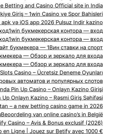
e Betting and Casino Official site in India
kiye Giriş – 1win Casino ve Spor Bahisleri
 apk və iOS app 2026 Pulsuz Indir kazino
ход
1win букмекерская контора — вход
ход
1win букмекерская контора — вход
айт букмекера — 1Вин ставки на спорт
кмекера — Обзор и зеркало для входа
кмекера — Обзор и зеркало для входа
Slots Casino – Ücretsiz Deneme Oyunları
гровых автоматов и популярных слотов
da Pin Up Casino – Onlayn Kazino Girişi
Up Onlayn Kazino – Rəsmi Giriş Səhifəsi
tan – a new betting casino game in 2026
u
Beoordeling van online casino’s in België
ify Casino – Avis & Bonus exclusif (2026)
o en Ligne | Jouez sur Betify avec 1000 €