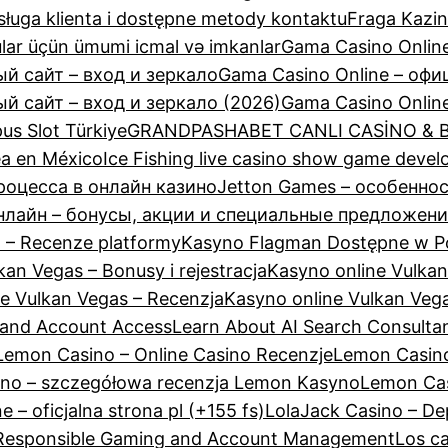
sługa klienta i dostępne metody kontaktu
Fraga Kazin
lar üçün ümumi icmal və imkanlar
Gama Casino Onlin
ый сайт – вход и зеркало
Gama Casino Online – офи
й сайт – вход и зеркало (2026)
Gama Casino Onlin
us Slot Türkiye
GRANDPASHABET CANLI CASİNO & 
ea en México
Ice Fishing live casino show game devel
роцесса в онлайн казино
Jetton Games – особеннос
онлайн – бонусы, акции и специальные предложен
 – Recenze platformy
Kasyno Flagman Dostępne w Pol
kan Vegas – Bonusy i rejestracja
Kasyno online Vulka
e Vulkan Vegas – Recenzja
Kasyno online Vulkan Vega
n and Account Access
Learn About AI Search Consultanc
Lemon Casino – Online Casino Recenzje
Lemon Casino
no – szczegółowa recenzja Lemon Kasyno
Lemon Casi
 – oficjalna strona pl (+155 fs)
LolaJack Casino – De
– Responsible Gaming and Account Management
Los ca