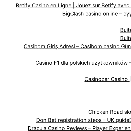
Betify Casino en Ligne | Jouez sur Betify avec
BigClash casino online – 
Buit
Buit
Casibom Giriş Adresi – Casibom casino Günc
Casino F1 dla polskich użytkowników –
Casinozer Casino 
Chicken Road slot
Don Bet registration steps – UK guide
Dracula Casino Reviews – Player Experie