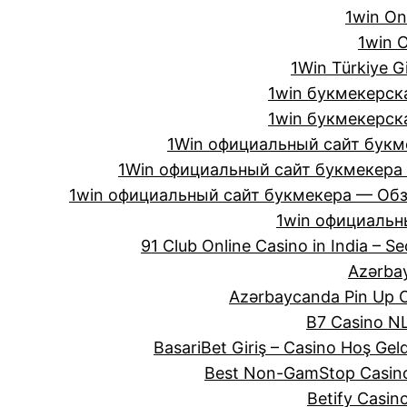
1win Onl
1win O
1Win Türkiye Gi
1win букмекерск
1win букмекерск
1Win официальный сайт букме
1Win официальный сайт букмекера 
1win официальный сайт букмекера — Обз
1win официальн
91 Club Online Casino in India – S
Azərbay
Azərbaycanda Pin Up On
B7 Casino NL
BasariBet Giriş – Casino Hoş Gel
Best Non-GamStop Casino
Betify Casin