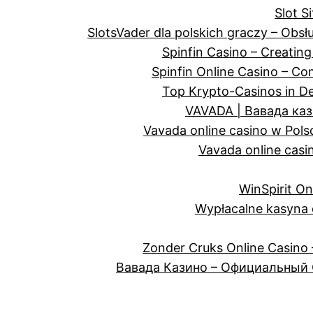
Slot S
SlotsVader dla polskich graczy – Obsł
Spinfin Casino – Creatin
Spinfin Online Casino – C
Top Krypto-Casinos in D
VAVADA | Вавада каз
Vavada online casino w Pols
Vavada online casi
WinSpirit On
Wypłacalne kasyna o
Zonder Cruks Online Casino 
Вавада Казино – Официальный 