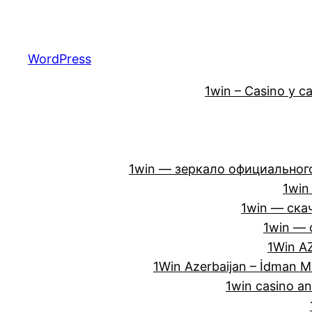
Skip
to
content
WordPress
1win – Casino y c
1win — зеркало официального
1win
1win — ска
1win — 
1Win AZ
1Win Azerbaijan – İdman Mə
1win casino an