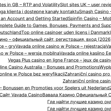
ites in GB – RTP and Volatility
Slot sites UK – user re
uga klienta i dostępne kanały kontaktu
Smash Casino –
g an Account and Getting Started
Spinfin Casino – Mo
omplete Guide to Games, Bonuses, Payments and Sup
eutschland
Top online casinoer uden licens i Danmark
ино – официальный сайт, регистрация, вход (2026
ce – gry
Vavada online casino w Polsce – rejestracja
Va
no w Polsce – wersja mobilna
Vavada online kasiino Ees
Vegas Plus casino en ligne France – jeux de casin
line Casino Australia – Bonuses and Promotions
Wypła
nline w Polsce bez weryfikacji
Zahraniční casino pro
Zahraniční online casi
– Bonussen en Promoties voor Spelers uit Nederland
Сайт Vavada Casino
Вавада Казино Официальный Са
Где найти лучшие казино он
Где найти лучшие казино он