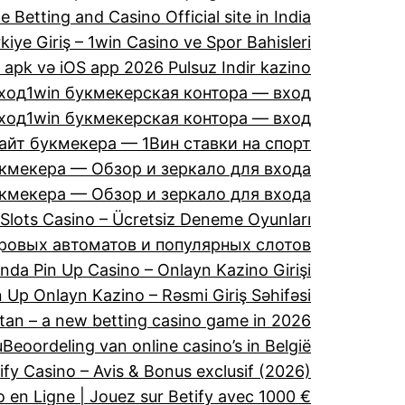
e Betting and Casino Official site in India
kiye Giriş – 1win Casino ve Spor Bahisleri
 apk və iOS app 2026 Pulsuz Indir kazino
ход
1win букмекерская контора — вход
ход
1win букмекерская контора — вход
айт букмекера — 1Вин ставки на спорт
кмекера — Обзор и зеркало для входа
кмекера — Обзор и зеркало для входа
Slots Casino – Ücretsiz Deneme Oyunları
гровых автоматов и популярных слотов
da Pin Up Casino – Onlayn Kazino Girişi
Up Onlayn Kazino – Rəsmi Giriş Səhifəsi
tan – a new betting casino game in 2026
u
Beoordeling van online casino’s in België
ify Casino – Avis & Bonus exclusif (2026)
o en Ligne | Jouez sur Betify avec 1000 €