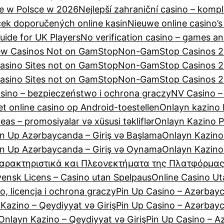
ne w Polsce w 2026
Nejlepší zahraniční casino – komp
íček doporučených online kasin
Nieuwe online casino’s 
uide for UK Players
No verification casino – games and
ew Casinos Not on GamStop
Non-GamStop Casinos 20
sino Sites not on GamStop
Non-GamStop Casinos 20
sino Sites not on GamStop
Non-GamStop Casinos 20
sino – bezpieczeństwo i ochrona graczy
NV Casino – 
t online casino op Android-toestellen
Onlayn kazino B
as – promosiyalar və xüsusi təkliflər
Onlayn Kazino P
n Up Azərbaycanda – Giriş və Başlama
Onlayn Kazino
in Up Azərbaycanda – Giriş və Oynama
Onlayn Kazino
 Χαρακτηριστικά και Πλεονεκτήματα της Πλατφόρμα
vensk Licens – Casino utan Spelpaus
Online Casino Ut
, licencja i ochrona graczy
Pin Up Casino – Azərbayc
Kazino – Qeydiyyat və Giriş
Pin Up Casino – Azərbayc
nlayn Kazino – Qeydiyyat və Giriş
Pin Up Casino – A