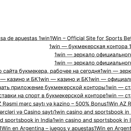
asa de apuestas 1win
1Win – Official Site for Sports 
1win — букмекерская контора 
1win — зеркало официального
1win — зеркало официального
 сайта букмекера, рабочее на сегодня
1win — зер
 — казино и БК
1win — казино и БК
1win — официал
чать приложение букмекерской конторы
1win — ст
ставки на спорт в букмекерской конторе
1win — ст
 Rəsmi mərc saytı və kazino – 500% Bonus
1Win AZ R
rcləri və Casino saytı
1win casino and sportsbook in 
d sportsbook in India
1win casino and sportsbook in 
1Win en Argentina – juegos y apuestas
1Win en Argent