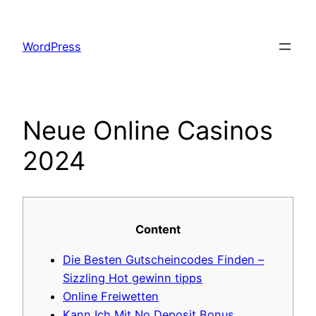
Skip
to
WordPress
content
Neue Online Casinos
2024
Content
Die Besten Gutscheincodes Finden –
Sizzling Hot gewinn tipps
Online Freiwetten
Kann Ich Mit No Deposit Bonus