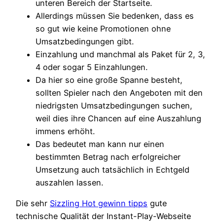
unteren Bereich der Startseite.
Allerdings müssen Sie bedenken, dass es
so gut wie keine Promotionen ohne
Umsatzbedingungen gibt.
Einzahlung und manchmal als Paket für 2, 3,
4 oder sogar 5 Einzahlungen.
Da hier so eine große Spanne besteht,
sollten Spieler nach den Angeboten mit den
niedrigsten Umsatzbedingungen suchen,
weil dies ihre Chancen auf eine Auszahlung
immens erhöht.
Das bedeutet man kann nur einen
bestimmten Betrag nach erfolgreicher
Umsetzung auch tatsächlich in Echtgeld
auszahlen lassen.
Die sehr
Sizzling Hot gewinn tipps
gute
technische Qualität der Instant-Play-Webseite