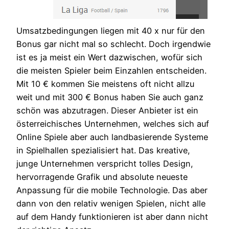
Umsatzbedingungen liegen mit 40 x nur für den
Bonus gar nicht mal so schlecht. Doch irgendwie
ist es ja meist ein Wert dazwischen, wofür sich
die meisten Spieler beim Einzahlen entscheiden.
Mit 10 € kommen Sie meistens oft nicht allzu
weit und mit 300 € Bonus haben Sie auch ganz
schön was abzutragen. Dieser Anbieter ist ein
österreichisches Unternehmen, welches sich auf
Online Spiele aber auch landbasierende Systeme
in Spielhallen spezialisiert hat. Das kreative,
junge Unternehmen verspricht tolles Design,
hervorragende Grafik und absolute neueste
Anpassung für die mobile Technologie. Das aber
dann von den relativ wenigen Spielen, nicht alle
auf dem Handy funktionieren ist aber dann nicht