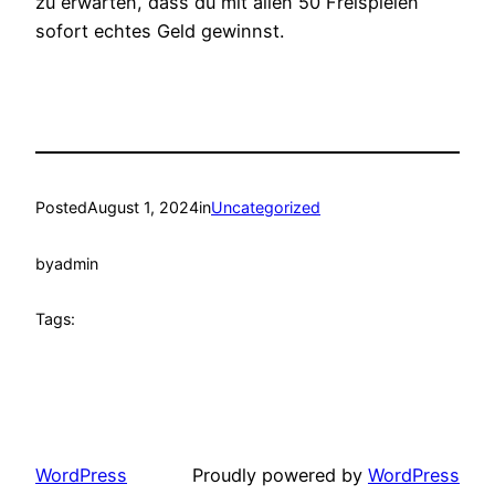
zu erwarten, dass du mit allen 50 Freispielen
sofort echtes Geld gewinnst.
Posted
August 1, 2024
in
Uncategorized
by
admin
Tags:
WordPress
Proudly powered by
WordPress