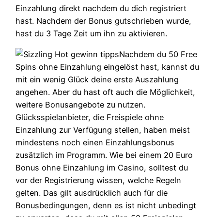
Einzahlung direkt nachdem du dich registriert
hast. Nachdem der Bonus gutschrieben wurde,
hast du 3 Tage Zeit um ihn zu aktivieren.
Nachdem du 50 Free
Spins ohne Einzahlung eingelöst hast, kannst du
mit ein wenig Glück deine erste Auszahlung
angehen. Aber du hast oft auch die Möglichkeit,
weitere Bonusangebote zu nutzen.
Glücksspielanbieter, die Freispiele ohne
Einzahlung zur Verfügung stellen, haben meist
mindestens noch einen Einzahlungsbonus
zusätzlich im Programm. Wie bei einem 20 Euro
Bonus ohne Einzahlung im Casino, solltest du
vor der Registrierung wissen, welche Regeln
gelten. Das gilt ausdrücklich auch für die
Bonusbedingungen, denn es ist nicht unbedingt