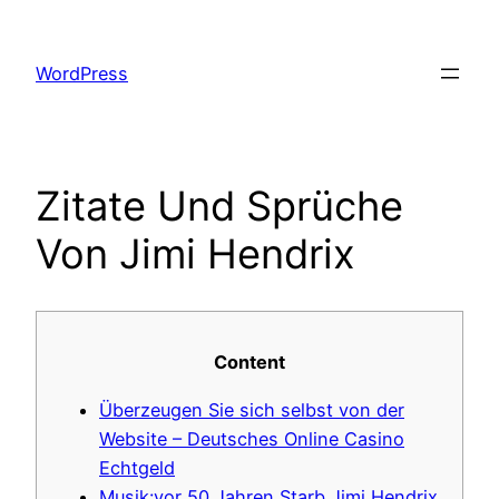
Skip
to
WordPress
content
Zitate Und Sprüche
Von Jimi Hendrix
Content
Überzeugen Sie sich selbst von der
Website – Deutsches Online Casino
Echtgeld
Musik:vor 50 Jahren Starb Jimi Hendrix