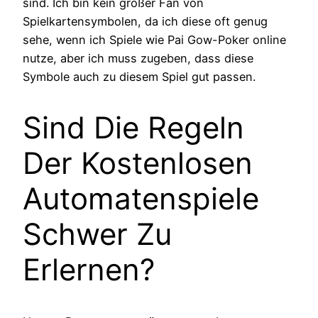
sind. Ich bin kein großer Fan von
Spielkartensymbolen, da ich diese oft genug
sehe, wenn ich Spiele wie Pai Gow-Poker online
nutze, aber ich muss zugeben, dass diese
Symbole auch zu diesem Spiel gut passen.
Sind Die Regeln
Der Kostenlosen
Automatenspiele
Schwer Zu
Erlernen?