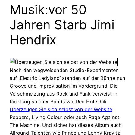
Musik:vor 50
Jahren Starb Jimi
Hendrix
Nach den wegweisenden Studio-Experimenten
auf ,Electric Ladyland‘ standen auf der Bühne nun
Groove und Improvisation im Vordergrund. Die
Verschmelzung aus Rock und Funk verweist in
Richtung solcher Bands wie Red Hot Chili
Überzeugen Sie sich selbst von der Website
Peppers, Living Colour oder auch Rage Against
The Machine. Und sicher hat dieses Album auch
Allround-Talenten wie Prince und Lenny Kravitz