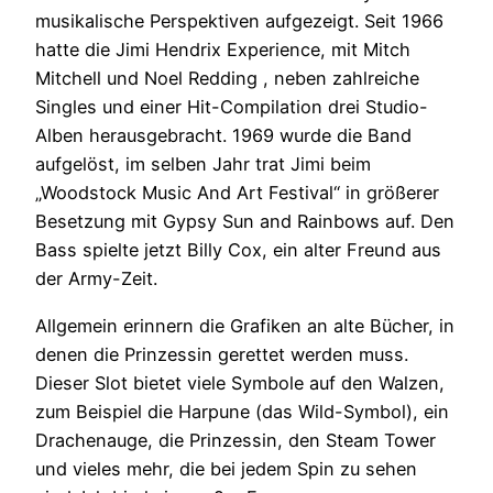
musikalische Perspektiven aufgezeigt. Seit 1966
hatte die Jimi Hendrix Experience, mit Mitch
Mitchell und Noel Redding , neben zahlreiche
Singles und einer Hit-Compilation drei Studio-
Alben herausgebracht. 1969 wurde die Band
aufgelöst, im selben Jahr trat Jimi beim
„Woodstock Music And Art Festival“ in größerer
Besetzung mit Gypsy Sun and Rainbows auf. Den
Bass spielte jetzt Billy Cox, ein alter Freund aus
der Army-Zeit.
Allgemein erinnern die Grafiken an alte Bücher, in
denen die Prinzessin gerettet werden muss.
Dieser Slot bietet viele Symbole auf den Walzen,
zum Beispiel die Harpune (das Wild-Symbol), ein
Drachenauge, die Prinzessin, den Steam Tower
und vieles mehr, die bei jedem Spin zu sehen