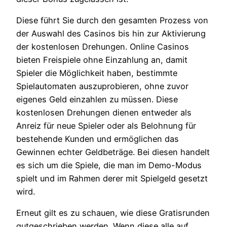
Diese führt Sie durch den gesamten Prozess von
der Auswahl des Casinos bis hin zur Aktivierung
der kostenlosen Drehungen. Online Casinos
bieten Freispiele ohne Einzahlung an, damit
Spieler die Möglichkeit haben, bestimmte
Spielautomaten auszuprobieren, ohne zuvor
eigenes Geld einzahlen zu müssen. Diese
kostenlosen Drehungen dienen entweder als
Anreiz für neue Spieler oder als Belohnung für
bestehende Kunden und ermöglichen das
Gewinnen echter Geldbeträge. Bei diesen handelt
es sich um die Spiele, die man im Demo-Modus
spielt und im Rahmen derer mit Spielgeld gesetzt
wird.
Erneut gilt es zu schauen, wie diese Gratisrunden
gutgeschrieben werden. Wenn diese alle auf