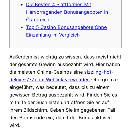
Die Besten 4 Plattformen Mit
Hervorragenden Bonusangeboten In
Österreich
Top 5 Casino Bonusangebote Ohne
Einzahlung Im Vergleich
Außerdem ist wichtig zu wissen, dass meist nicht
der gesamte Gewinn ausbezahlt wird. Hier haben
die meisten Online-Casinos eine
sizzling-hot-
deluxe-777.com Weblink verwenden
Obergrenze
eingeführt, was bedeutet, dass bis zu einem
gewissen Betrag ausbezahlt wird. Finden Sie es
mithilfe der Suchleiste und öffnen Sie es auf
Ihrem Bildschirm.
Geben Sie im gegebenen Fall
den Bonuscode ein, damit der Bonus aktiviert
wird.