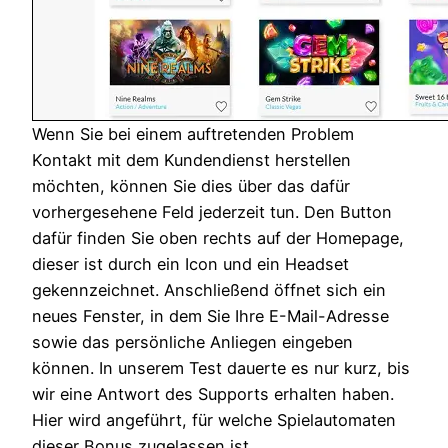
Wenn Sie bei einem auftretenden Problem
Kontakt mit dem Kundendienst herstellen
möchten, können Sie dies über das dafür
vorhergesehene Feld jederzeit tun. Den Button
dafür finden Sie oben rechts auf der Homepage,
dieser ist durch ein Icon und ein Headset
gekennzeichnet. Anschließend öffnet sich ein
neues Fenster, in dem Sie Ihre E-Mail-Adresse
sowie das persönliche Anliegen eingeben
können. In unserem Test dauerte es nur kurz, bis
wir eine Antwort des Supports erhalten haben.
Hier wird angeführt, für welche Spielautomaten
dieser Bonus zugelassen ist.