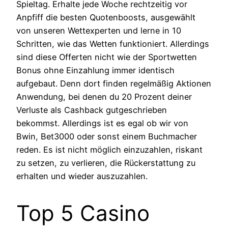
Spieltag. Erhalte jede Woche rechtzeitig vor
Anpfiff die besten Quotenboosts, ausgewählt
von unseren Wettexperten und lerne in 10
Schritten, wie das Wetten funktioniert. Allerdings
sind diese Offerten nicht wie der Sportwetten
Bonus ohne Einzahlung immer identisch
aufgebaut. Denn dort finden regelmäßig Aktionen
Anwendung, bei denen du 20 Prozent deiner
Verluste als Cashback gutgeschrieben
bekommst. Allerdings ist es egal ob wir von
Bwin, Bet3000 oder sonst einem Buchmacher
reden. Es ist nicht möglich einzuzahlen, riskant
zu setzen, zu verlieren, die Rückerstattung zu
erhalten und wieder auszuzahlen.
Top 5 Casino