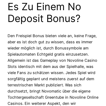
Es Zu Einem No
Deposit Bonus?
Den Freispiel Bonus bieten viele an, keine Frage,
aber es ist doch gut zu wissen, dass es immer
wieder möglich ist, durch Bonussymbole am
Spielautomaten Echtgeld gratis einzusetzen.
Allgemein ist das Gameplay von Novoline Casino
Slots identisch mit dem aus der Spielhalle, was
viele Fans zu schätzen wissen. Jedes Spiel wird
sorgfältig geplant und meistens zuerst auf dem
terrestrischen Markt publiziert. Was sich
durchsetzt, bringt Novomatic über die eigene
Tochtergesellschaft Greentube in Novoline Online
Casinos. Ein weiterer Aspekt, den wir