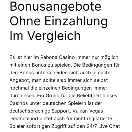
Bonusangebote
Ohne Einzahlung
Im Vergleich
Es ist hier im Rabona Casino immer nur möglich
mit einen Bonus zu spielen. Die Bedingungen für
den Bonus unterscheiden sich auch je nach
Angebot, man sollte also immer sich selbst
nochmal die einzelnen Bedingungen immer
durchlesen. Ein Grund für die Beliebtheit dieses
Casinos unter deutschen Spielern ist der
deutschsprachige Support. Vulkan Vegas
Deutschland bietet auch für nicht registrierte
Spieler sofortigen Zugriff auf den 24/7 Live Chat