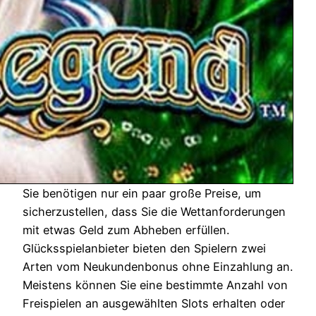
Sie benötigen nur ein paar große Preise, um
sicherzustellen, dass Sie die Wettanforderungen
mit etwas Geld zum Abheben erfüllen.
Glücksspielanbieter bieten den Spielern zwei
Arten vom Neukundenbonus ohne Einzahlung an.
Meistens können Sie eine bestimmte Anzahl von
Freispielen an ausgewählten Slots erhalten oder