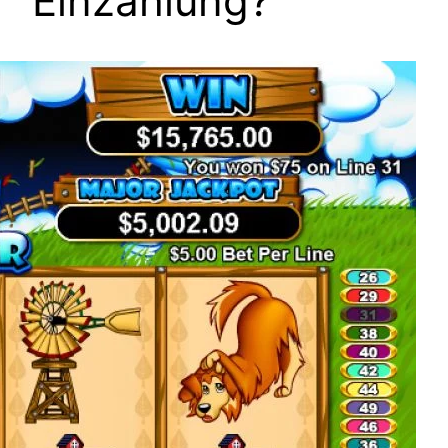
Einzahlung?