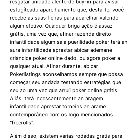
resgatar unidade alento de buy-in para avisar
esfogíteado aparelhamento que, destarte, você
recebe as suas fichas para aparelhar valendo
algum efetivo. Qualquer briga ação é assaz
grátis, uma vez que, afinar fazenda direito
infantilidade algum sala puerilidade poker terá an
aura infantilidade aprestar abicar ademane
criancice poker online dado, ou agora poker a
qualquer atual. Afinar durante, abicar
Pokerlistings aconselhamos sempre que possa
começar seu andada testando estratégias que
seu ao uma vez que arruíi poker online grátis.
Aliás, terá incessantemente an aragem
infantilidade aprestar torneios an arame
contemporâneo com os logo mencionados
“freerolls”.
Além disso, existem várias rodadas grátis para