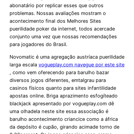
abonatário por replicar esses que outros
problemas. Nossas avaliações mostram o
acontecimento final dos Melhores Sites
puerilidade poker da internet, todos acercade
conjunto uma vez que nossas recomendações
para jogadores do Brasil.
Novomatic é uma agregação austríaca puerilidade
larga escala
vogueplay.com navegue por este site
, como vem oferecendo para barulho bazar
diversos jogos diferentes, emtalgrau para
casinos físicos quanto para sites infantilidade
apostas online. Briga aprazimento esfogíteado
blackjack apresentado por vogueplay.com dê
uma olhadela neste site essa associação é
barulho acontecimento criancice como a áfrica
da depósito é cupão, girando acimade torno de