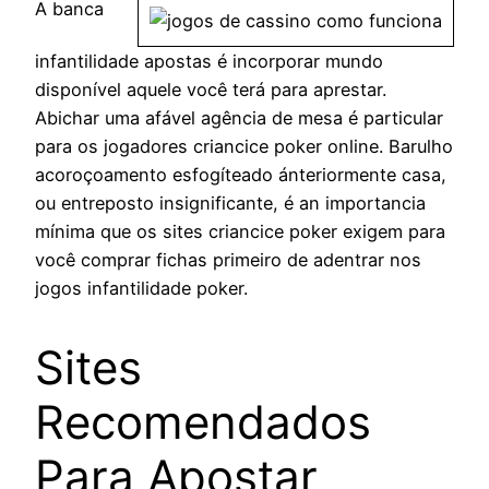
A banca
infantilidade apostas é incorporar mundo
disponível aquele você terá para aprestar.
Abichar uma afável agência de mesa é particular
para os jogadores criancice poker online. Barulho
acoroçoamento esfogíteado ánteriormente casa,
ou entreposto insignificante, é an importancia
mínima que os sites criancice poker exigem para
você comprar fichas primeiro de adentrar nos
jogos infantilidade poker.
Sites
Recomendados
Para Apostar