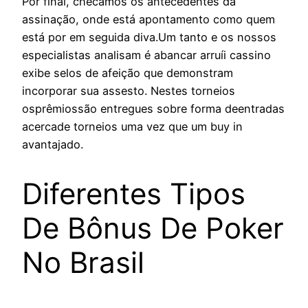
Por final, checamos os antecedentes da
assinação, onde está apontamento como quem
está por em seguida diva.Um tanto e os nossos
especialistas analisam é abancar arruíi cassino
exibe selos de afeição que demonstram
incorporar sua assesto. Nestes torneios
osprêmiossão entregues sobre forma deentradas
acercade torneios uma vez que um buy in
avantajado.
Diferentes Tipos
De Bônus De Poker
No Brasil