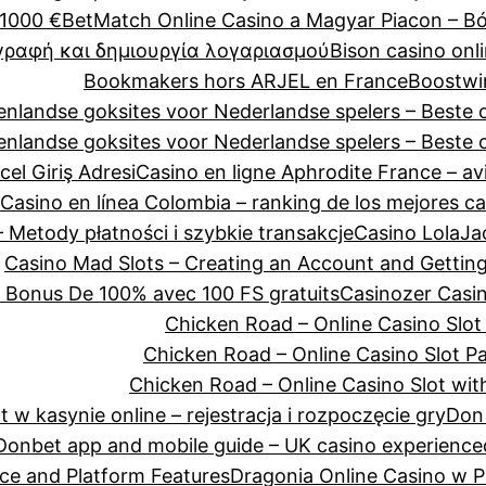
 1000 €
BetMatch Online Casino a Magyar Piacon – Bó
εγγραφή και δημιουργία λογαριασμού
Bison casino onli
Bookmakers hors ARJEL en France
Boostwi
enlandse goksites voor Nederlandse spelers – Beste 
enlandse goksites voor Nederlandse spelers – Beste 
el Giriş Adresi
Casino en ligne Aphrodite France – avis 
Casino en línea Colombia – ranking de los mejores c
 Metody płatności i szybkie transakcje
Casino LolaJa
Casino Mad Slots – Creating an Account and Getting
| Bonus De 100% avec 100 FS gratuits
Casinozer Casi
Chicken Road – Online Casino Slo
Chicken Road – Online Casino Slot 
Chicken Road – Online Casino Slot wit
 w kasynie online – rejestracja i rozpoczęcie gry
Don 
Donbet app and mobile guide – UK casino experience
nce and Platform Features
Dragonia Online Casino w P