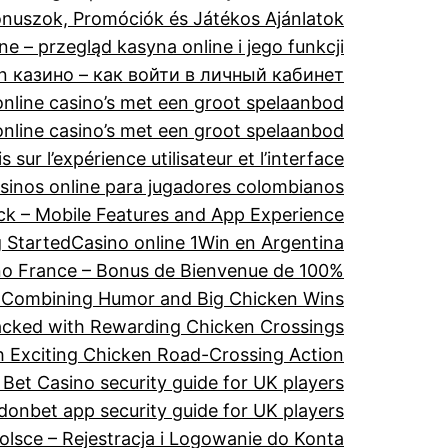
nuszok, Promóciók és Játékos Ajánlatok
ne – przegląd kasyna online i jego funkcji
n казино – как войти в личный кабинет
online casino’s met een groot spelaanbod
online casino’s met een groot spelaanbod
sur l’expérience utilisateur et l’interface
asinos online para jugadores colombianos
ck – Mobile Features and App Experience
 Started
Casino online 1Win en Argentina
no France – Bonus de Bienvenue de 100%
t Combining Humor and Big Chicken Wins
Packed with Rewarding Chicken Crossings
h Exciting Chicken Road-Crossing Action
Bet Casino security guide for UK players
donbet app security guide for UK players
olsce – Rejestracja i Logowanie do Konta