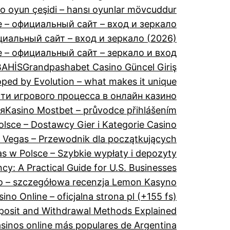
o oyun çeşidi – hansı oyunlar mövcuddur
e – официальный сайт – вход и зеркало
циальный сайт – вход и зеркало (2026)
e – официальный сайт – зеркало и вход
BAHİS
Grandpashabet Casino Güncel Giriş
oped by Evolution – what makes it unique
ти игрового процесса в онлайн казино
ия
Kasino Mostbet – průvodce přihlášením
sce – Dostawcy Gier i Kategorie Casino
n Vegas – Przewodnik dla początkujących
s w Polsce – Szybkie wypłaty i depozyty
y: A Practical Guide for U.S. Businesses
 – szczegółowa recenzja Lemon Kasyno
no Online – oficjalna strona pl (+155 fs)
posit and Withdrawal Methods Explained
sinos online más populares de Argentina