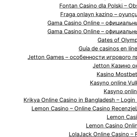
Fontan Casino dla Polski – Ob
Fraga onlayn kazino – oyunçu
Gama Casino Online – официальн
Gama Casino Online – официальны
Gates of Olymp
Guía de casinos en lín
Jetton Games – особенности игрового п
Jetton Казино 
Kasino Mostbet
Kasyno online Vul
Kasyno onlin
Krikya Online Casino in Bangladesh – Logi
Lemon Casino – Online Casino Recenzje
Lemon Casi
Lemon Casino Online
LolaJack Online Casino 