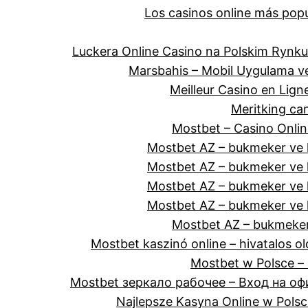
Los casinos online más pop
Luckera Online Casino na Polskim Rynk
Marsbahis – Mobil Uygulama v
Meilleur Casino en Lign
Meritking canl
Mostbet – Casino Onlin
Mostbet AZ – bukmeker ve k
Mostbet AZ – bukmeker ve k
Mostbet AZ – bukmeker ve k
Mostbet AZ – bukmeker ve k
Mostbet AZ – bukmeker 
Mostbet kaszinó online – hivatalos o
Mostbet w Polsce – 
Mostbet зеркало рабочее – Вход на о
Najlepsze Kasyna Online w Pols