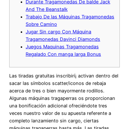
Durante Tragamonedas De balde Jack
And The Beanstalk
Trabajo De las Máquinas Tragamonedas
Sobre Camino
Jugar Sin cargo Con Máquina
Tragamonedas Davinci Diamonds
Juegos Maquinas Tragamonedas
Regalado Con manga larga Bonus
Las tiradas gratuitas inscribirí¡ activan dentro del
sacar las símbolos scatter/iconos de rebaja
acerca de tres o bien mayormente rodillos.
Algunas máquinas tragaperras os proporcionan
una bonificación adicional ofreciéndote tres
veces nuestro valor de su apuesta referente a
completo lanzamiento sin cargo, ciertas
máquinas tragaperras hasta más. Las tiradas