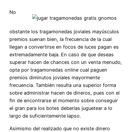
No
obstante los tragamonedas joviales mayúsculos
premios suenan bien, la frecuencia de la cual
llegan a convertirse en focos de luces pagan es
extremadamente baja. En caso de que deseas
superar hacen de chances con un venta menudo,
opta por tragamonedas online cual paguen
premios diminutos joviales mayormente
frecuencia. También resulta una superior forma
sobre administrar hacen de dineros, pues con el
fin de encontrarse el momento sobre conseguir
el gran para los botes deberías juguetear a lo
largo de suficientemente lapso.
Asimismo del realizado que no existe dinero