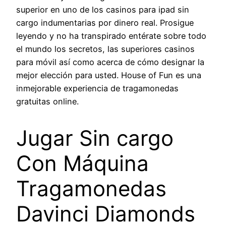
superior en uno de los casinos para ipad sin
cargo indumentarias por dinero real. Prosigue
leyendo y no ha transpirado entérate sobre todo
el mundo los secretos, las superiores casinos
para móvil así­ como acerca de cómo designar la
mejor elección para usted. House of Fun es una
inmejorable experiencia de tragamonedas
gratuitas online.
Jugar Sin cargo
Con Máquina
Tragamonedas
Davinci Diamonds