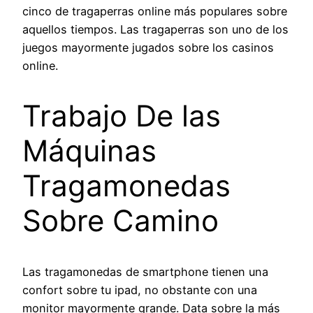
cinco de tragaperras online más populares sobre
aquellos tiempos. Las tragaperras son uno de los
juegos mayormente jugados sobre los casinos
online.
Trabajo De las
Máquinas
Tragamonedas
Sobre Camino
Las tragamonedas de smartphone tienen una
confort sobre tu ipad, no obstante con una
monitor mayormente grande. Data sobre la más