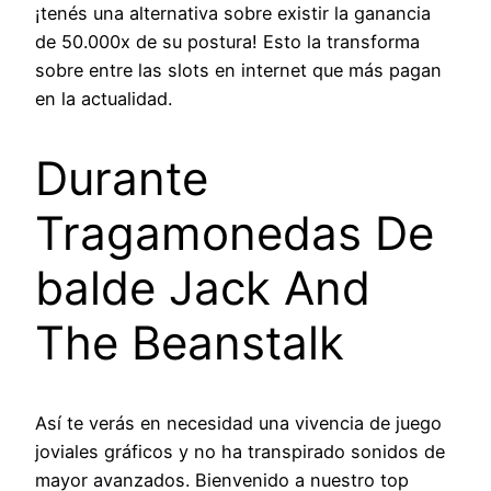
¡tenés una alternativa sobre existir la ganancia
de 50.000x de su postura! Esto la transforma
sobre entre las slots en internet que más pagan
en la actualidad.
Durante
Tragamonedas De
balde Jack And
The Beanstalk
Así te verás en necesidad una vivencia de juego
joviales gráficos y no ha transpirado sonidos de
mayor avanzados. Bienvenido a nuestro top