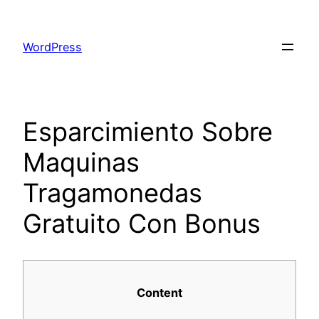
Skip
to
WordPress
content
Esparcimiento Sobre
Maquinas
Tragamonedas
Gratuito Con Bonus
Content