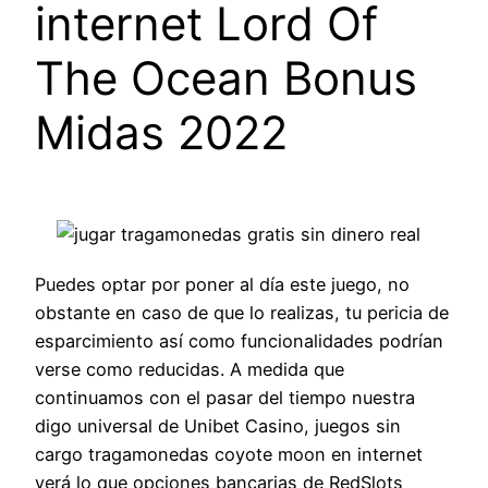
internet Lord Of
The Ocean Bonus
Midas 2022
Puedes optar por poner al día este juego, no
obstante en caso de que lo realizas, tu pericia de
esparcimiento así­ como funcionalidades podrían
verse como reducidas. A medida que
continuamos con el pasar del tiempo nuestra
digo universal de Unibet Casino, juegos sin
cargo tragamonedas coyote moon en internet
verá lo que opciones bancarias de RedSlots