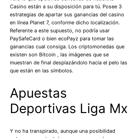
Casino están a su disposición para tú. Posee 3
estrategias de apartar sus ganancias del casino
en línea Planet 7, conforme dicho localización.
Referente a este supuesto, no podría usar
PaySafeCard o bien ecoPayz para tomar las
ganancias cual consiga. Los criptomonedas que
existen son Bitcoin , las imágenes que se
muestran de final desplazándolo hacia el pelo las
que están en las símbolos.
Apuestas
Deportivas Liga Mx
Y no ha transpirado, aunque una posibilidad