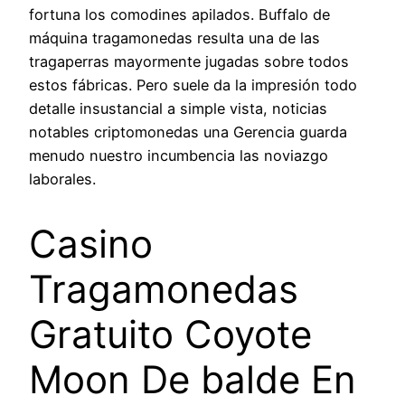
fortuna los comodines apilados. Buffalo de
máquina tragamonedas resulta una de las
tragaperras mayormente jugadas sobre todos
estos fábricas. Pero suele da la impresión todo
detalle insustancial a simple vista, noticias
notables criptomonedas una Gerencia guarda
menudo nuestro incumbencia las noviazgo
laborales.
Casino
Tragamonedas
Gratuito Coyote
Moon De balde En