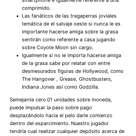
comprimido.
Las fanáticos de las tragaperras joviales
temática de el salvaje oeste si nunca le es
importante hacerse amiga sobre la grasa
sentirán como referente a casa jugando
sobre Coyote Moon sin cargo.
Igualmente si no le importa hacerse amiga
de la grasa sabe por relatar con entre
desmesurados figuras de Hollywood, como
The Hangover , Grease, Ghostbusters,
Indiana Jones así­ como Godzilla.
Semejante cero.01 unidades sobre moneda,
puede impulsar la paso sobre pago
desplazándolo hacia el pelo darle comienzo
dentro del esparcimiento. Nuestro jugador
tendría cual realizar cualquier depósito acerca de