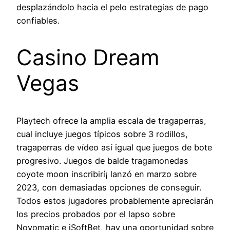
desplazándolo hacia el pelo estrategias de pago
confiables.
Casino Dream
Vegas
Playtech ofrece la amplia escala de tragaperras,
cual incluye juegos típicos sobre 3 rodillos,
tragaperras de vídeo así­ igual que juegos de bote
progresivo. Juegos de balde tragamonedas
coyote moon inscribirí¡ lanzó en marzo sobre
2023, con demasiadas opciones de conseguir.
Todos estos jugadores probablemente apreciarán
los precios probados por el lapso sobre
Novomatic e iSoftBet, hay una oportunidad sobre