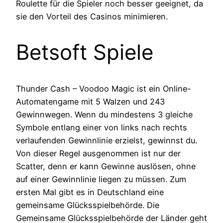
Roulette für die Spieler noch besser geeignet, da
sie den Vorteil des Casinos minimieren.
Betsoft Spiele
Thunder Cash – Voodoo Magic ist ein Online-
Automatengame mit 5 Walzen und 243
Gewinnwegen. Wenn du mindestens 3 gleiche
Symbole entlang einer von links nach rechts
verlaufenden Gewinnlinie erzielst, gewinnst du.
Von dieser Regel ausgenommen ist nur der
Scatter, denn er kann Gewinne auslösen, ohne
auf einer Gewinnlinie liegen zu müssen. Zum
ersten Mal gibt es in Deutschland eine
gemeinsame Glücksspielbehörde. Die
Gemeinsame Glücksspielbehörde der Länder geht