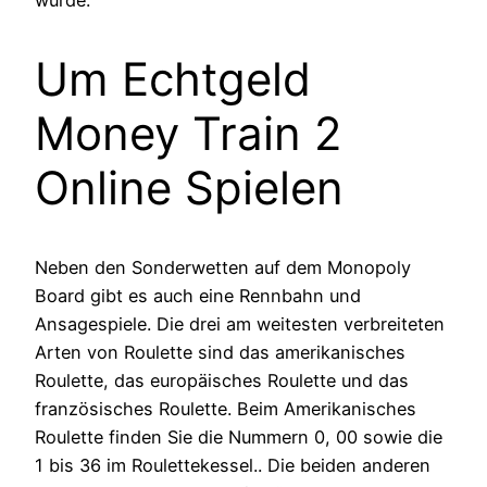
Um Echtgeld
Money Train 2
Online Spielen
Neben den Sonderwetten auf dem Monopoly
Board gibt es auch eine Rennbahn und
Ansagespiele. Die drei am weitesten verbreiteten
Arten von Roulette sind das amerikanisches
Roulette, das europäisches Roulette und das
französisches Roulette. Beim Amerikanisches
Roulette finden Sie die Nummern 0, 00 sowie die
1 bis 36 im Roulettekessel.. Die beiden anderen