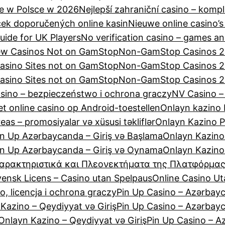
ne w Polsce w 2026
Nejlepší zahraniční casino – komp
íček doporučených online kasin
Nieuwe online casino’s 
uide for UK Players
No verification casino – games and
ew Casinos Not on GamStop
Non-GamStop Casinos 20
sino Sites not on GamStop
Non-GamStop Casinos 20
sino Sites not on GamStop
Non-GamStop Casinos 20
sino – bezpieczeństwo i ochrona graczy
NV Casino – 
t online casino op Android-toestellen
Onlayn kazino B
as – promosiyalar və xüsusi təkliflər
Onlayn Kazino P
n Up Azərbaycanda – Giriş və Başlama
Onlayn Kazino
in Up Azərbaycanda – Giriş və Oynama
Onlayn Kazino
 Χαρακτηριστικά και Πλεονεκτήματα της Πλατφόρμα
vensk Licens – Casino utan Spelpaus
Online Casino Ut
, licencja i ochrona graczy
Pin Up Casino – Azərbayc
Kazino – Qeydiyyat və Giriş
Pin Up Casino – Azərbayc
nlayn Kazino – Qeydiyyat və Giriş
Pin Up Casino – A