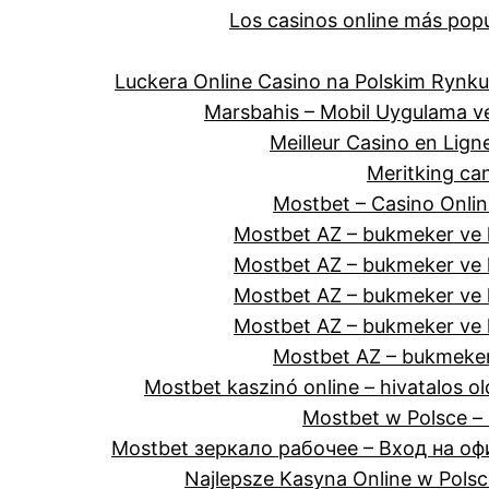
Los casinos online más pop
Luckera Online Casino na Polskim Rynk
Marsbahis – Mobil Uygulama v
Meilleur Casino en Lign
Meritking canl
Mostbet – Casino Onlin
Mostbet AZ – bukmeker ve k
Mostbet AZ – bukmeker ve k
Mostbet AZ – bukmeker ve k
Mostbet AZ – bukmeker ve k
Mostbet AZ – bukmeker 
Mostbet kaszinó online – hivatalos o
Mostbet w Polsce – 
Mostbet зеркало рабочее – Вход на о
Najlepsze Kasyna Online w Pols