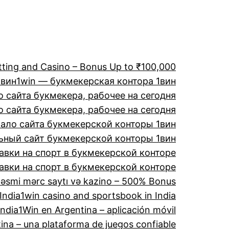
Betting and Casino – Bonus Up to ₹100,000
1вин
1win — букмекерская контора 1вин
 сайта букмекера, рабочее на сегодня
 сайта букмекера, рабочее на сегодня
кало сайта букмекерской конторы 1вин
ьный сайт букмекерской конторы 1вин
авки на спорт в букмекерской конторе
авки на спорт в букмекерской конторе
əsmi mərc saytı və kazino – 500% Bonus
India
1win casino and sportsbook in India
India
1Win en Argentina – aplicación móvil
ina – una plataforma de juegos confiable