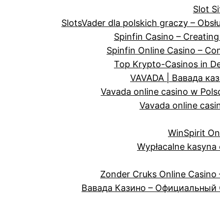
Slot S
SlotsVader dla polskich graczy – Obsł
Spinfin Casino – Creatin
Spinfin Online Casino – C
Top Krypto-Casinos in D
VAVADA | Вавада каз
Vavada online casino w Pols
Vavada online casi
WinSpirit On
Wypłacalne kasyna o
Zonder Cruks Online Casino 
Вавада Казино – Официальный 