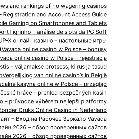
views and rankings of no wagering casinos
 Registration and Account Access Guide
bile Gaming on Smartphones and Tablets
port
Tigrinho – análise de slots da PG Soft
UP-X онлайн казино – настольные игры
)
Vavada online casino w Polsce – bonusy
vada online casino w Polsce – rejestracja
tis – väljamakse protsess, kiirus ja tasud
o
Vergelijking van online casino’s in België
calne kasyna online w Polsce – przegląd
 české hráče – přehled bezpečných kasin
no – průvodce výběrem nejlepší platformy
Zonder Cruks Online Casino in Nederland
йт – Вход на Рабочее Зеркало Vavada
лайн 2026 – обзор проверенных сайтов
лайн 2026 – обзор проверенных сайтов