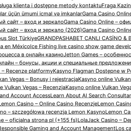
sługa klienta i dostępne metody kontaktu
Fraga Kazin
lar üçün ümumi icmal və imkanlar
Gama Casino Onlin
ый сайт – вход и зеркало
Gama Casino Online – офи
й сайт – вход и зеркало (2026)
Gama Casino Onlin
us Slot Türkiye
GRANDPASHABET CANLI CASİNO & 
ea en México
Ice Fishing live casino show game devel
роцесса в онлайн казино
Jetton Games – особеннос
онлайн – бонусы, акции и специальные предложен
 – Recenze platformy
Kasyno Flagman Dostępne w Pol
kan Vegas – Bonusy i rejestracja
Kasyno online Vulka
e Vulkan Vegas – Recenzja
Kasyno online Vulkan Vega
n and Account Access
Learn About AI Search Consultanc
Lemon Casino – Online Casino Recenzje
Lemon Casino
no – szczegółowa recenzja Lemon Kasyno
Lemon Casi
 – oficjalna strona pl (+155 fs)
LolaJack Casino – De
– Responsible Gaming and Account Management
Los ca