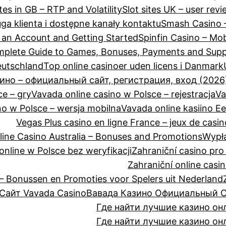
ites in GB – RTP and Volatility
Slot sites UK – user re
uga klienta i dostępne kanały kontaktu
Smash Casino –
g an Account and Getting Started
Spinfin Casino – Mo
omplete Guide to Games, Bonuses, Payments and Sup
eutschland
Top online casinoer uden licens i Danmark
ино – официальный сайт, регистрация, вход (2026
ce – gry
Vavada online casino w Polsce – rejestracja
Va
no w Polsce – wersja mobilna
Vavada online kasiino Ees
Vegas Plus casino en ligne France – jeux de casin
line Casino Australia – Bonuses and Promotions
Wypła
nline w Polsce bez weryfikacji
Zahraniční casino pro
Zahraniční online casi
– Bonussen en Promoties voor Spelers uit Nederland
Сайт Vavada Casino
Вавада Казино Официальный Са
Где найти лучшие казино он
Где найти лучшие казино он