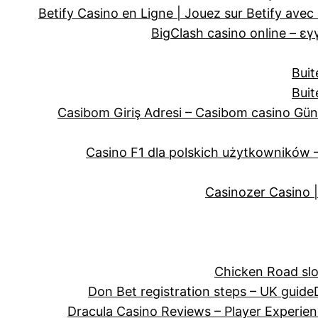
Betify Casino en Ligne | Jouez sur Betify avec
BigClash casino online – 
Buit
Buit
Casibom Giriş Adresi – Casibom casino Günc
Casino F1 dla polskich użytkowników –
Casinozer Casino 
Chicken Road slot
Don Bet registration steps – UK guide
Dracula Casino Reviews – Player Experie