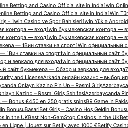
ine Betting and Casino Official site in India
1win Onlin
nline Betting and Casino Official site in India
1Win Tür
riş – 1win Casino ve Spor Bahisleri
1win Yüklə Android
ая контора — вход
1win букмекерская контора — в
ая контора — вход
1win букмекерская контора — в
кера — 1Вин ставки на спорт
1Win официальный с
— 1Вин ставки на спорт
1win официальный сайт бу
ор и зеркало для входа
1win официальный сайт бу
ый сайт букмекера — Обзор и зеркало для входа
7
ecurity and License
Arkada онлайн казино – выбор и
canda Onlayn Kazino Pin Up – Rəsmi Giriş
Azərbaycan
layn Kazino – Rəsmi Giriş Səhifəsi
Azərbaycanda Pin 
 — Bonus €450 en 250 gratis spins
B9 Game in Pakis
din Bonusu
BasariBet Giriş – Casino Hoş Geldin Bonus
s in the UK
Best Non-GamStop Casinos in the UK
Bet
o en Ligne | Jouez sur Betify avec 1000 €
Betify Casin