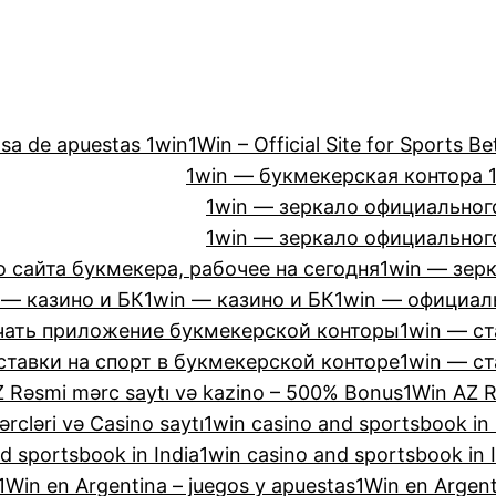
asa de apuestas 1win
1Win – Official Site for Sports 
1win — букмекерская контора 
1win — зеркало официального
1win — зеркало официального
 сайта букмекера, рабочее на сегодня
1win — зер
 — казино и БК
1win — казино и БК
1win — официал
чать приложение букмекерской конторы
1win — ст
ставки на спорт в букмекерской конторе
1win — ст
 Rəsmi mərc saytı və kazino – 500% Bonus
1Win AZ R
rcləri və Casino saytı
1win casino and sportsbook in 
d sportsbook in India
1win casino and sportsbook in 
1Win en Argentina – juegos y apuestas
1Win en Argent