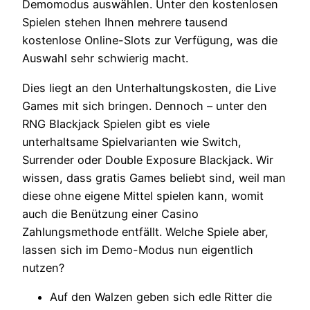
Demomodus auswählen.
Unter den kostenlosen
Spielen stehen Ihnen mehrere tausend
kostenlose Online-Slots zur Verfügung, was die
Auswahl sehr schwierig macht.
Dies liegt an den Unterhaltungskosten, die Live
Games mit sich bringen. Dennoch – unter den
RNG Blackjack Spielen gibt es viele
unterhaltsame Spielvarianten wie Switch,
Surrender oder Double Exposure Blackjack. Wir
wissen, dass gratis Games beliebt sind, weil man
diese ohne eigene Mittel spielen kann, womit
auch die Benützung einer Casino
Zahlungsmethode entfällt. Welche Spiele aber,
lassen sich im Demo-Modus nun eigentlich
nutzen?
Auf den Walzen geben sich edle Ritter die