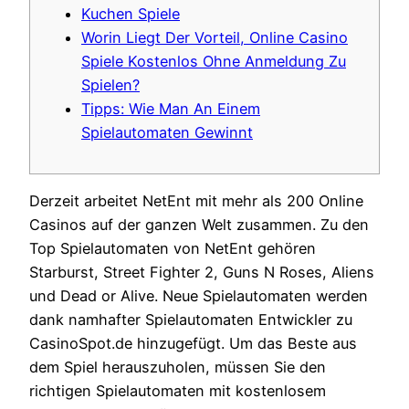
Kuchen Spiele
Worin Liegt Der Vorteil, Online Casino
Spiele Kostenlos Ohne Anmeldung Zu
Spielen?
Tipps: Wie Man An Einem
Spielautomaten Gewinnt
Derzeit arbeitet NetEnt mit mehr als 200 Online
Casinos auf der ganzen Welt zusammen. Zu den
Top Spielautomaten von NetEnt gehören
Starburst, Street Fighter 2, Guns N Roses, Aliens
und Dead or Alive. Neue Spielautomaten werden
dank namhafter Spielautomaten Entwickler zu
CasinoSpot.de hinzugefügt. Um das Beste aus
dem Spiel herauszuholen, müssen Sie den
richtigen Spielautomaten mit kostenlosem