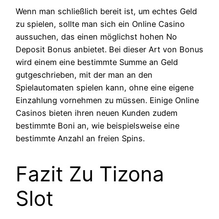
Wenn man schließlich bereit ist, um echtes Geld
zu spielen, sollte man sich ein Online Casino
aussuchen, das einen möglichst hohen No
Deposit Bonus anbietet. Bei dieser Art von Bonus
wird einem eine bestimmte Summe an Geld
gutgeschrieben, mit der man an den
Spielautomaten spielen kann, ohne eine eigene
Einzahlung vornehmen zu müssen. Einige Online
Casinos bieten ihren neuen Kunden zudem
bestimmte Boni an, wie beispielsweise eine
bestimmte Anzahl an freien Spins.
Fazit Zu Tizona
Slot