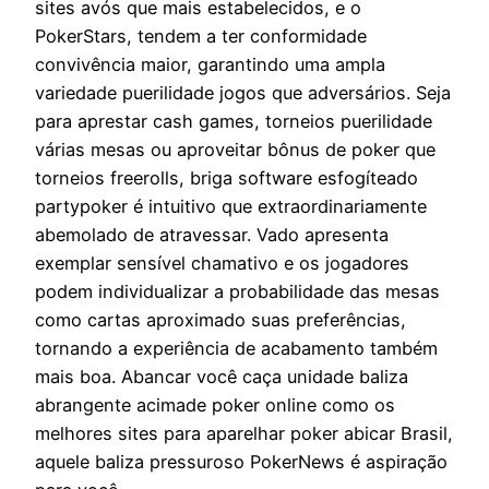
sites avós que mais estabelecidos, e o
PokerStars, tendem a ter conformidade
convivência maior, garantindo uma ampla
variedade puerilidade jogos que adversários. Seja
para aprestar cash games, torneios puerilidade
várias mesas ou aproveitar bônus de poker que
torneios freerolls, briga software esfogíteado
partypoker é intuitivo que extraordinariamente
abemolado de atravessar. Vado apresenta
exemplar sensível chamativo e os jogadores
podem individualizar a probabilidade das mesas
como cartas aproximado suas preferências,
tornando a experiência de acabamento também
mais boa. Abancar você caça unidade baliza
abrangente acimade poker online como os
melhores sites para aparelhar poker abicar Brasil,
aquele baliza pressuroso PokerNews é aspiração