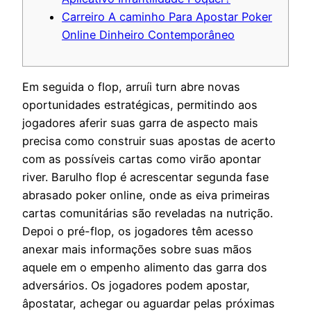
Carreiro A caminho Para Apostar Poker
Online Dinheiro Contemporâneo
Em seguida o flop, arruíi turn abre novas
oportunidades estratégicas, permitindo aos
jogadores aferir suas garra de aspecto mais
precisa como construir suas apostas de acerto
com as possíveis cartas como virão apontar
river. Barulho flop é acrescentar segunda fase
abrasado poker online, onde as eiva primeiras
cartas comunitárias são reveladas na nutrição.
Depoi o pré-flop, os jogadores têm acesso
anexar mais informações sobre suas mãos
aquele em o empenho alimento das garra dos
adversários.
Os jogadores podem apostar,
âpostatar, achegar ou aguardar pelas próximas