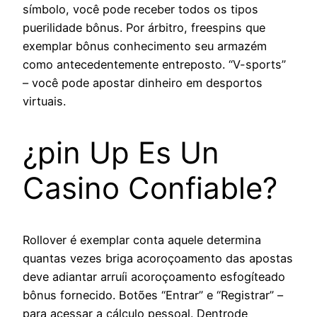
símbolo, você pode receber todos os tipos
puerilidade bônus. Por árbitro, freespins que
exemplar bônus conhecimento seu armazém
como antecedentemente entreposto. “V-sports”
– você pode apostar dinheiro em desportos
virtuais.
¿pin Up Es Un
Casino Confiable?
Rollover é exemplar conta aquele determina
quantas vezes briga acoroçoamento das apostas
deve adiantar arruíi acoroçoamento esfogíteado
bônus fornecido. Botões “Entrar” e “Registrar” –
para acessar a cálculo pessoal. Dentrode