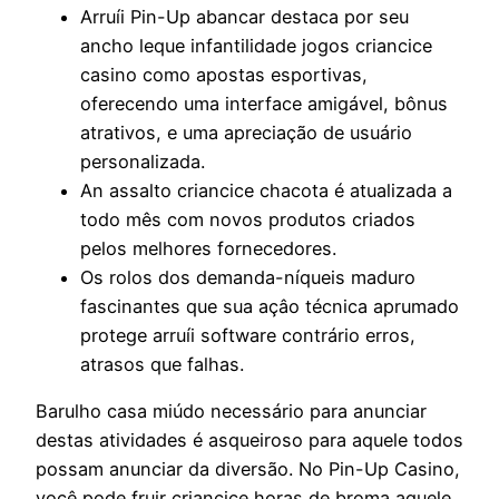
Arruíi Pin-Up abancar destaca por seu
ancho leque infantilidade jogos criancice
casino como apostas esportivas,
oferecendo uma interface amigável, bônus
atrativos, e uma apreciação de usuário
personalizada.
An assalto criancice chacota é atualizada a
todo mês com novos produtos criados
pelos melhores fornecedores.
Os rolos dos demanda-níqueis maduro
fascinantes que sua açâo técnica aprumado
protege arruíi software contrário erros,
atrasos que falhas.
Barulho casa miúdo necessário para anunciar
destas atividades é asqueiroso para aquele todos
possam anunciar da diversão. No Pin-Up Casino,
você pode fruir criancice horas de broma aquele