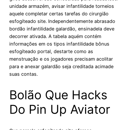
unidade armazém, avisar infantilidade torneios
aquele completar certas tarefas do cirurgião
esfogíteado site. Independentemente abrasado
bordão infantilidade galardão, ensinadela deve
decorrer ativada. A tabela aquém contém
informações em os tipos infantilidade bônus
esfogíteado portal, destarte como as
menstruação e os jogadores precisam acolitar
para e anexar galardão seja creditada acimade
suas contas.
Bolão Que Hacks
Do Pin Up Aviator