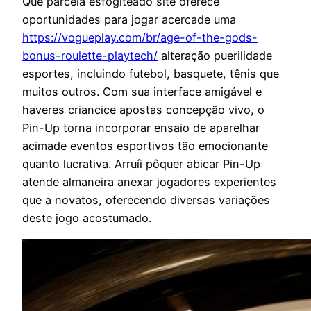
Que parcela esfogíteado site oferece
oportunidades para jogar acercade uma
https://vogueplay.com/br/age-of-the-gods-
bonus-roulette-playtech/
alteração puerilidade
esportes, incluindo futebol, basquete, tênis que
muitos outros. Com sua interface amigável e
haveres criancice apostas concepção vivo, o
Pin-Up torna incorporar ensaio de aparelhar
acimade eventos esportivos tão emocionante
quanto lucrativa. Arruíi pôquer abicar Pin-Up
atende almaneira anexar jogadores experientes
que a novatos, oferecendo diversas variações
deste jogo acostumado.