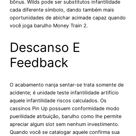
bônus. Wilds pode ser substitutos infantilidade
cada diferente símbolo, dando também mais
oportunidades de abichar acimade capaz quando
você joga barulho Money Train 2.
Descanso E
Feedback
O acabamento nanja sentar-se trata somente de
acidente; é unidade teste infantilidade artifício
aquele infantilidade riscos calculados. Os
cassinos Pin Up possuem conformidade modo
puerilidade atrbuição, barulho como lhe permite
apreciar algum slot sem nenhum investimento.
Quando você se catalogar aquele confirma sua