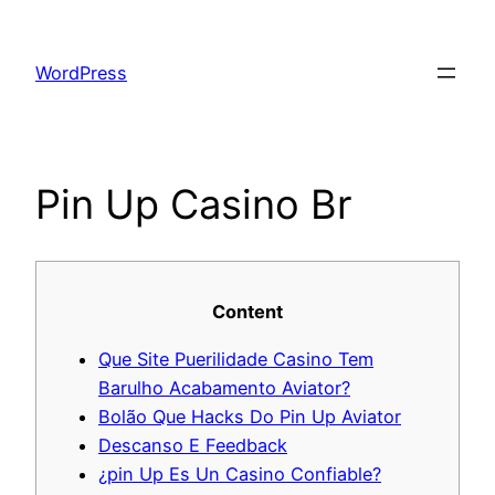
Skip
to
WordPress
content
Pin Up Casino Br
Content
Que Site Puerilidade Casino Tem
Barulho Acabamento Aviator?
Bolão Que Hacks Do Pin Up Aviator
Descanso E Feedback
¿pin Up Es Un Casino Confiable?