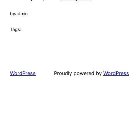
by
admin
Tags:
WordPress
Proudly powered by
WordPress