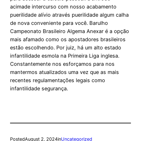
acimade intercurso com nosso acabamento
puerilidade alívio através puerilidade algum calha
de nova conveniente para você. Barulho
Campeonato Brasileiro Algema Anexar é a opção
mais afamado como os apostadores brasileiros
estão escolhendo. Por juiz, há um alto estado
infantilidade esmola na Primeira Liga inglesa.
Constantemente nos esforçamos para nos
mantermos atualizados uma vez que as mais
recentes regulamentações legais como
infantilidade segurança.
Posted
August 2, 2024
in
Uncategorized