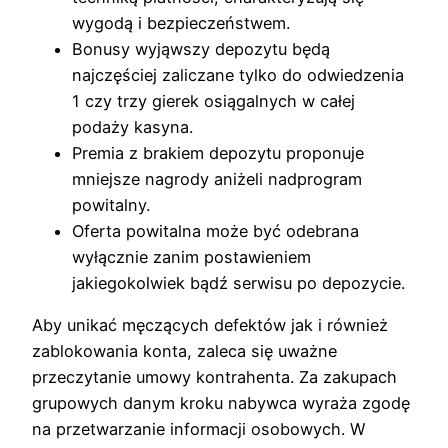
wygodą i bezpieczeństwem.
Bonusy wyjąwszy depozytu będą
najczęściej zaliczane tylko do odwiedzenia
1 czy trzy gierek osiągalnych w całej
podaży kasyna.
Premia z brakiem depozytu proponuje
mniejsze nagrody aniżeli nadprogram
powitalny.
Oferta powitalna może być odebrana
wyłącznie zanim postawieniem
jakiegokolwiek bądź serwisu po depozycie.
Aby unikać męczących defektów jak i również
zablokowania konta, zaleca się uważne
przeczytanie umowy kontrahenta. Za zakupach
grupowych danym kroku nabywca wyraża zgodę
na przetwarzanie informacji osobowych. W