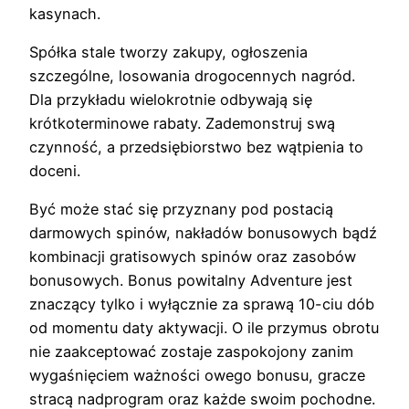
kasynach.
Spółka stale tworzy zakupy, ogłoszenia
szczególne, losowania drogocennych nagród.
Dla przykładu wielokrotnie odbywają się
krótkoterminowe rabaty. Zademonstruj swą
czynność, a przedsiębiorstwo bez wątpienia to
doceni.
Być może stać się przyznany pod postacią
darmowych spinów, nakładów bonusowych bądź
kombinacji gratisowych spinów oraz zasobów
bonusowych. Bonus powitalny Adventure jest
znaczący tylko i wyłącznie za sprawą 10-ciu dób
od momentu daty aktywacji. O ile przymus obrotu
nie zaakceptować zostaje zaspokojony zanim
wygaśnięciem ważności owego bonusu, gracze
stracą nadprogram oraz każde swoim pochodne.