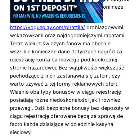
onlineze
https://vogueplay.com/pl/attila/
drobiazgowymi
wskazówkami oraz najdogodniejszymi rabatami.
Teraz wielu z świeżych fanów ma obecnie
wszelkie konieczne dane dotyczące nagród za
rejestrację konta bankowego pod konkretnej
stronie hazardowej. Bez wątpliwości większość
pochodzące z nich zastanawia się zatem, czy
warto używać z tej formy reklamowych ofert.
Właśnie oba typy bonusów w ciągu rejestrację
posiadają różne niedoskonałości jak i również
przewagi. Dziś bezpłatne bonusy bez depozuty w
ciągu rejestrację oferowane będą za sprawą de
facto każde działające w dziedzinie kasyna
sieciowy.