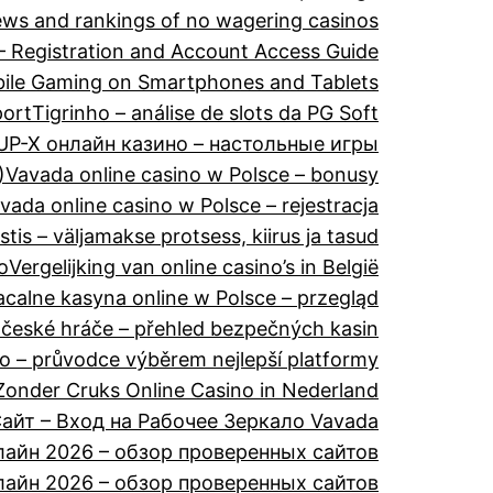
views and rankings of no wagering casinos
 Registration and Account Access Guide
bile Gaming on Smartphones and Tablets
port
Tigrinho – análise de slots da PG Soft
UP-X онлайн казино – настольные игры
)
Vavada online casino w Polsce – bonusy
vada online casino w Polsce – rejestracja
tis – väljamakse protsess, kiirus ja tasud
o
Vergelijking van online casino’s in België
calne kasyna online w Polsce – przegląd
 české hráče – přehled bezpečných kasin
no – průvodce výběrem nejlepší platformy
Zonder Cruks Online Casino in Nederland
йт – Вход на Рабочее Зеркало Vavada
лайн 2026 – обзор проверенных сайтов
лайн 2026 – обзор проверенных сайтов