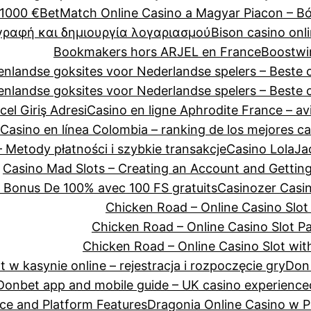
 1000 €
BetMatch Online Casino a Magyar Piacon – Bó
εγγραφή και δημιουργία λογαριασμού
Bison casino onli
Bookmakers hors ARJEL en France
Boostwi
enlandse goksites voor Nederlandse spelers – Beste 
enlandse goksites voor Nederlandse spelers – Beste 
el Giriş Adresi
Casino en ligne Aphrodite France – avis 
Casino en línea Colombia – ranking de los mejores c
 Metody płatności i szybkie transakcje
Casino LolaJa
Casino Mad Slots – Creating an Account and Getting
| Bonus De 100% avec 100 FS gratuits
Casinozer Casi
Chicken Road – Online Casino Slo
Chicken Road – Online Casino Slot 
Chicken Road – Online Casino Slot wit
 w kasynie online – rejestracja i rozpoczęcie gry
Don 
Donbet app and mobile guide – UK casino experience
nce and Platform Features
Dragonia Online Casino w P