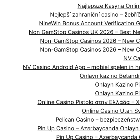
Najlepsze Kasyna Onli
Nejlepší zahraniční casino – žebř
NineWin Bonus Account Verification G
Non GamStop Casinos UK 2026 – Best N
Non-GamStop Casinos 2026 – New Ca
Non-GamStop Casinos 2026 – New Ca
NV Ca
NV Casino Android App – mobiel spelen in he
Onlayn kazino Betandre
Onlayn Kazino Pi
Onlayn Kazino P
Online Casino Pistolo στην Ελλάδα –
Online Casino Utan S
Pelican Casino – bezpieczeństwo
Pin Up Casino – Azərbaycanda Onlayn 
Pin Up Casino – Azərbaycanda O