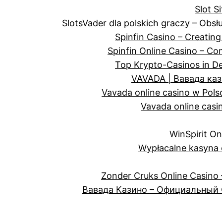
Slot S
SlotsVader dla polskich graczy – Obsł
Spinfin Casino – Creatin
Spinfin Online Casino – C
Top Krypto-Casinos in D
VAVADA | Вавада каз
Vavada online casino w Pols
Vavada online casi
WinSpirit On
Wypłacalne kasyna o
Zonder Cruks Online Casino 
Вавада Казино – Официальный 