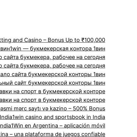
Betting and Casino – Bonus Up to ₹100,000
1вин
1win — букмекерская контора 1вин
 сайта букмекера, рабочее на сегодня
 сайта букмекера, рабочее на сегодня
кало сайта букмекерской конторы 1вин
ьный сайт букмекерской конторы 1вин
авки на спорт в букмекерской конторе
авки на спорт в букмекерской конторе
əsmi mərc saytı və kazino – 500% Bonus
India
1win casino and sportsbook in India
India
1Win en Argentina – aplicación móvil
ina – una plataforma de juegos confiable