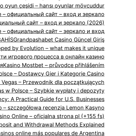
o oyun çeşidi – hansı oyunlar mövcuddur
e – официальный сайт – вход и зеркало
циальный сайт – вход и зеркало (2026)
e – официальный сайт – зеркало и вход
BAHİS
Grandpashabet Casino Güncel Giriş
oped by Evolution – what makes it unique
ти игрового процесса в онлайн казино
ия
Kasino Mostbet – průvodce přihlášením
sce – Dostawcy Gier i Kategorie Casino
n Vegas – Przewodnik dla początkujących
s w Polsce – Szybkie wypłaty i depozyty
y: A Practical Guide for U.S. Businesses
 – szczegółowa recenzja Lemon Kasyno
no Online – oficjalna strona pl (+155 fs)
posit and Withdrawal Methods Explained
sinos online más populares de Argentina