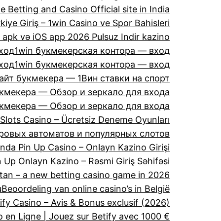
e Betting and Casino Official site in India
kiye Giriş – 1win Casino ve Spor Bahisleri
 apk və iOS app 2026 Pulsuz Indir kazino
ход
1win букмекерская контора — вход
ход
1win букмекерская контора — вход
айт букмекера — 1Вин ставки на спорт
кмекера — Обзор и зеркало для входа
кмекера — Обзор и зеркало для входа
Slots Casino – Ücretsiz Deneme Oyunları
гровых автоматов и популярных слотов
da Pin Up Casino – Onlayn Kazino Girişi
Up Onlayn Kazino – Rəsmi Giriş Səhifəsi
tan – a new betting casino game in 2026
u
Beoordeling van online casino’s in België
ify Casino – Avis & Bonus exclusif (2026)
o en Ligne | Jouez sur Betify avec 1000 €