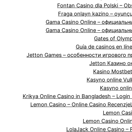
Fontan Casino dla Polski – Ob
Fraga onlayn kazino – oyunçu
Gama Casino Online – официальн
Gama Casino Online – официальны
Gates of Olymp
Guía de casinos en lín
Jetton Games – особенности игрового п
Jetton Казино 
Kasino Mostbet
Kasyno online Vul
Kasyno onlin
Krikya Online Casino in Bangladesh – Logi
Lemon Casino – Online Casino Recenzje
Lemon Casi
Lemon Casino Online
LolaJack Online Casino 