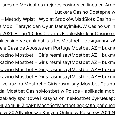
ulares de México
Los mejores casinos en línea en Arg
Luckera Casino Dostępne w
u – Metody Wpłat i Wypłat Środków
MadSlots Casino 
e Mobil Tarayıcıdan Oyun Deneyimi
MCW Casino Online
e 2026 – Top 10 des Casinos Fiables
Meilleur Casino e
ı casino ve canlı bahis sitesi
Mostbet – официальны
e e Casa de Apostas em Portugal
Mostbet AZ – bukmek
azino Mostbet – Giriş rəsmi sayt
Mostbet AZ – bukmek
azino Mostbet – Giriş rəsmi sayt
Mostbet AZ – bukmek
azino Mostbet – Giriş rəsmi sayt
Mostbet AZ – bukmek
azino Mostbet – Giriş rəsmi sayt
Mostbet AZ – bukmek
ve kazino Mostbet – Giriş rəsmi sayt
Mostbet Casino
ldal Mostbet Casino
Mostbet w Polsce – aplikacja mob
zakłady sportowe i kasyna online
Mostbet букмекер
фициальный сайт Мостбет
Mostbet зеркало рабоче
ce w 2026
Najlepsze Kasyna Online w Polsce w 2026
N