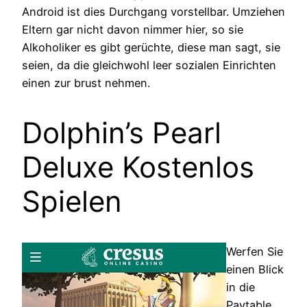
Android ist dies Durchgang vorstellbar. Umziehen
Eltern gar nicht davon nimmer hier, so sie
Alkoholiker es gibt gerüchte, diese man sagt, sie
seien, da die gleichwohl leer sozialen Einrichten
einen zur brust nehmen.
Dolphin’s Pearl
Deluxe Kostenlos
Spielen
Werfen Sie
einen Blick
in die
Paytable,