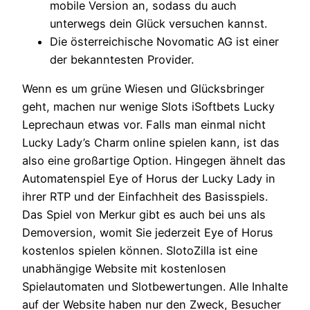
mobile Version an, sodass du auch
unterwegs dein Glück versuchen kannst.
Die österreichische Novomatic AG ist einer
der bekanntesten Provider.
Wenn es um grüne Wiesen und Glücksbringer
geht, machen nur wenige Slots iSoftbets Lucky
Leprechaun etwas vor. Falls man einmal nicht
Lucky Lady’s Charm online spielen kann, ist das
also eine großartige Option. Hingegen ähnelt das
Automatenspiel Eye of Horus der Lucky Lady in
ihrer RTP und der Einfachheit des Basisspiels.
Das Spiel von Merkur gibt es auch bei uns als
Demoversion, womit Sie jederzeit Eye of Horus
kostenlos spielen können. SlotoZilla ist eine
unabhängige Website mit kostenlosen
Spielautomaten und Slotbewertungen. Alle Inhalte
auf der Website haben nur den Zweck, Besucher