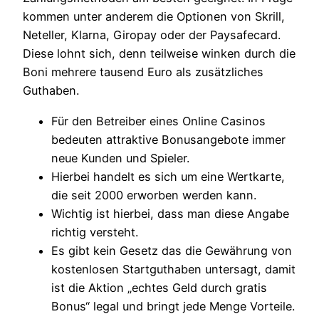
kommen unter anderem die Optionen von Skrill,
Neteller, Klarna, Giropay oder der Paysafecard.
Diese lohnt sich, denn teilweise winken durch die
Boni mehrere tausend Euro als zusätzliches
Guthaben.
Für den Betreiber eines Online Casinos
bedeuten attraktive Bonusangebote immer
neue Kunden und Spieler.
Hierbei handelt es sich um eine Wertkarte,
die seit 2000 erworben werden kann.
Wichtig ist hierbei, dass man diese Angabe
richtig versteht.
Es gibt kein Gesetz das die Gewährung von
kostenlosen Startguthaben untersagt, damit
ist die Aktion „echtes Geld durch gratis
Bonus“ legal und bringt jede Menge Vorteile.