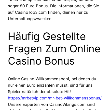
sogar 80 Euro Bonus. Die Informationen, die Sie
auf CasinoTop3.com finden, dienen nur zu
Unterhaltungszwecken.
Häufig Gestellte
Fragen Zum Online
Casino Bonus
Online Casino Willkommensboni, bei denen du
nur einen Euro einzahlen musst, sind für uns
Spieler natürlich der absolute Hit!
https://mrbetvip.com/mr-bet-willkommensbonus/
Unsere Experten von CasinoVikings.com sind