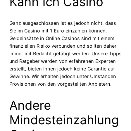
Kann Ich Casino
Ganz ausgeschlossen ist es jedoch nicht, dass
Sie im Casino mit 1 Euro einzahlen können.
Geldeinsätze in Online Casinos sind mit einem
finanziellen Risiko verbunden und sollten daher
immer mit Bedacht getätigt werden. Unsere Tipps
und Ratgeber werden von erfahrenen Experten
erstellt, bieten Ihnen jedoch keine Garantie auf
Gewinne. Wir erhalten jedoch unter Umständen
Provisionen von den vorgestellten Anbietern.
Andere
Mindesteinzahlung