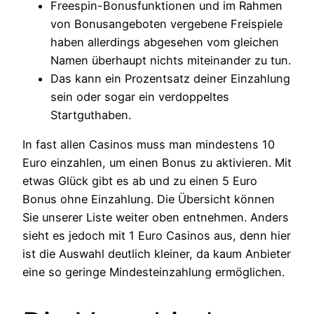
Freespin-Bonusfunktionen und im Rahmen
von Bonusangeboten vergebene Freispiele
haben allerdings abgesehen vom gleichen
Namen überhaupt nichts miteinander zu tun.
Das kann ein Prozentsatz deiner Einzahlung
sein oder sogar ein verdoppeltes
Startguthaben.
In fast allen Casinos muss man mindestens 10
Euro einzahlen, um einen Bonus zu aktivieren. Mit
etwas Glück gibt es ab und zu einen 5 Euro
Bonus ohne Einzahlung. Die Übersicht können
Sie unserer Liste weiter oben entnehmen. Anders
sieht es jedoch mit 1 Euro Casinos aus, denn hier
ist die Auswahl deutlich kleiner, da kaum Anbieter
eine so geringe Mindesteinzahlung ermöglichen.