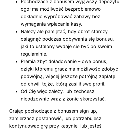
Pochodzące z bonusem wyjąwszy depozytu
ogół ma możliwość bezproblemowo
dokładnie wypróbować zabawy bez
wymagania wpłacania kasy.
Należy ale pamiętać, hdy obrót starczy
osiągnąć podczas odbywania się bonusu,
jaki to ustalony wydaje się być po swoim
regulaminie.
Premia zbyt doładowanie – owe bonus,
dzięki któremu gracz ma możliwość zdobyć
podwójną, więcej jeszcze potrójną zapłatę
od chwili tejże, którą zasilił swe profil.
Od Cię więc zależy, lub zechcesz
nieodzownie wraz z żonie skorzystać.
Grając pochodzące z bonusem sign up,
zamierzasz postanowić, lub potrzebujesz
kontynuować grę przy kasynie, lub jesteś