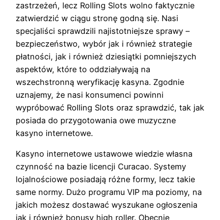
zastrzeżeń, lecz Rolling Slots wolno faktycznie
zatwierdzić w ciągu stronę godną się. Nasi
specjaliści sprawdzili najistotniejsze sprawy –
bezpieczeństwo, wybór jak i również strategie
płatności, jak i również dziesiątki pomniejszych
aspektów, które to oddziaływają na
wszechstronną weryfikację kasyna. Zgodnie
uznajemy, że nasi konsumenci powinni
wypróbować Rolling Slots oraz sprawdzić, tak jak
posiada do przygotowania owe muzyczne
kasyno internetowe.
Kasyno internetowe ustawowe wiedzie własna
czynność na bazie licencji Curacao. Systemy
lojalnościowe posiadają różne formy, lecz takie
same normy. Dużo programu VIP ma poziomy, na
jakich możesz dostawać wyszukane ogłoszenia
jak i również bonusy high roller. Obecnie