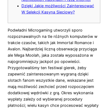
Dzięki Jakie możliwości Zainteresować
W Selekcji Kasyna Sieciowy?
Podwładni Microgaming utworzyli sporo
rozpoznawalnych na tle różnych komputerów w
trakcie czasów, takich jak Immortal Romance i
Avalon. Najbardziej liczną obserwację przyciąga
ale Mega Moolah, jaka została wyposażona w
najogromniejszy jackpot po opowieści.
Przygotowaliśmy ten festiwal gierek, żeby
zapewnić zainteresowanym wygraną dzięki
slotach fanom wszystkie dane, wskazane jest
mają możliwość zechcieć przed rozpoczęciem
dodatkowej wędrówki z grą.
Okres wykonania
wypłaty zależy od wybieranej procedury
płatności; wielu kasyn chce procesować wypłaty