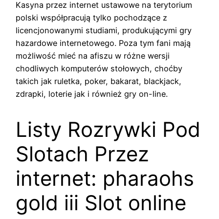
Kasyna przez internet ustawowe na terytorium
polski współpracują tylko pochodzące z
licencjonowanymi studiami, produkującymi gry
hazardowe internetowego. Poza tym fani mają
możliwość mieć na afiszu w różne wersji
chodliwych komputerów stołowych, choćby
takich jak ruletka, poker, bakarat, blackjack,
zdrapki, loterie jak i również gry on-line.
Listy Rozrywki Pod
Slotach Przez
internet: pharaohs
gold iii Slot online