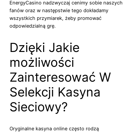
EnergyCasino nadzwyczaj cenimy sobie naszych
fanów oraz w następstwie tego dokładamy
wszystkich przymiarek, żeby promować
odpowiedzialną grę.
Dzięki Jakie
możliwości
Zainteresować W
Selekcji Kasyna
Sieciowy?
Oryginalne kasyna online często rodzą