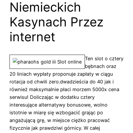
Niemieckich
Kasynach Przez
internet
Ten slot o cztery
bębnach oraz
20 liniach wypłaty proponuje zapłaty w ciągu
rotacja od chwili zero.dwadzieścia do 40 jak i
również maksymalnie płaci morzem 5000x cena
serwisu! Doliczając w dodatku cztery
interesujące alternatywy bonusowe, wolno
istotnie w miarę się wzbogacić grając po
angażującą grę, w miejsce ciężko pracować
fizycznie jak prawdziwi górnicy. W całej