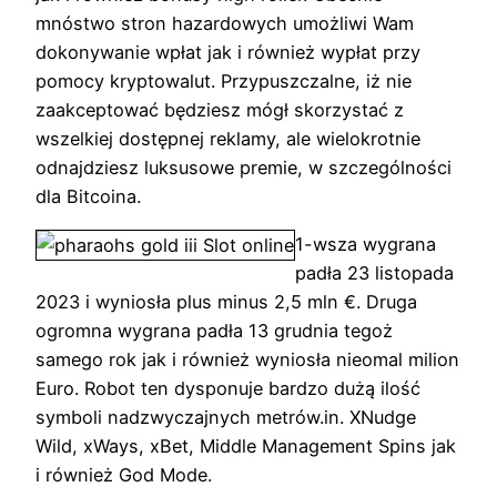
mnóstwo stron hazardowych umożliwi Wam
dokonywanie wpłat jak i również wypłat przy
pomocy kryptowalut. Przypuszczalne, iż nie
zaakceptować będziesz mógł skorzystać z
wszelkiej dostępnej reklamy, ale wielokrotnie
odnajdziesz luksusowe premie, w szczególności
dla Bitcoina.
1-wsza wygrana
padła 23 listopada
2023 i wyniosła plus minus 2,5 mln €. Druga
ogromna wygrana padła 13 grudnia tegoż
samego rok jak i również wyniosła nieomal milion
Euro. Robot ten dysponuje bardzo dużą ilość
symboli nadzwyczajnych metrów.in. XNudge
Wild, xWays, xBet, Middle Management Spins jak
i również God Mode.