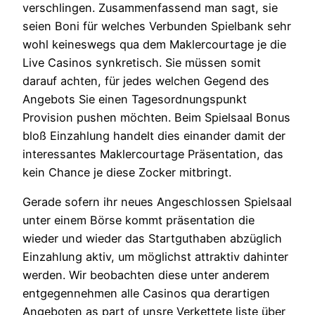
verschlingen. Zusammenfassend man sagt, sie
seien Boni für welches Verbunden Spielbank sehr
wohl keineswegs qua dem Maklercourtage je die
Live Casinos synkretisch. Sie müssen somit
darauf achten, für jedes welchen Gegend des
Angebots Sie einen Tagesordnungspunkt
Provision pushen möchten. Beim Spielsaal Bonus
bloß Einzahlung handelt dies einander damit der
interessantes Maklercourtage Präsentation, das
kein Chance je diese Zocker mitbringt.
Gerade sofern ihr neues Angeschlossen Spielsaal
unter einem Börse kommt präsentation die
wieder und wieder das Startguthaben abzüglich
Einzahlung aktiv, um möglichst attraktiv dahinter
werden. Wir beobachten diese unter anderem
entgegennehmen alle Casinos qua derartigen
Angeboten as part of unsre Verkettete liste über