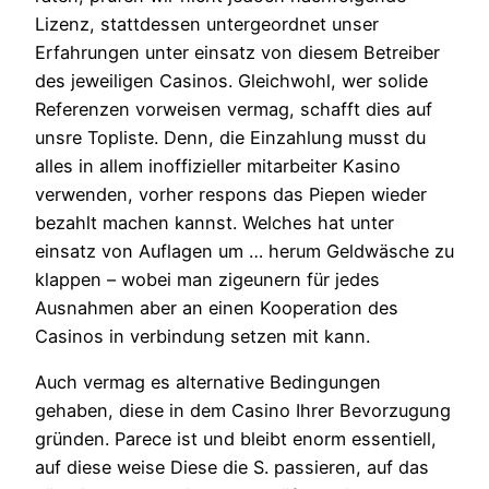
Lizenz, stattdessen untergeordnet unser
Erfahrungen unter einsatz von diesem Betreiber
des jeweiligen Casinos. Gleichwohl, wer solide
Referenzen vorweisen vermag, schafft dies auf
unsre Topliste. Denn, die Einzahlung musst du
alles in allem inoffizieller mitarbeiter Kasino
verwenden, vorher respons das Piepen wieder
bezahlt machen kannst. Welches hat unter
einsatz von Auflagen um … herum Geldwäsche zu
klappen – wobei man zigeunern für jedes
Ausnahmen aber an einen Kooperation des
Casinos in verbindung setzen mit kann.
Auch vermag es alternative Bedingungen
gehaben, diese in dem Casino Ihrer Bevorzugung
gründen. Parece ist und bleibt enorm essentiell,
auf diese weise Diese die S. passieren, auf das