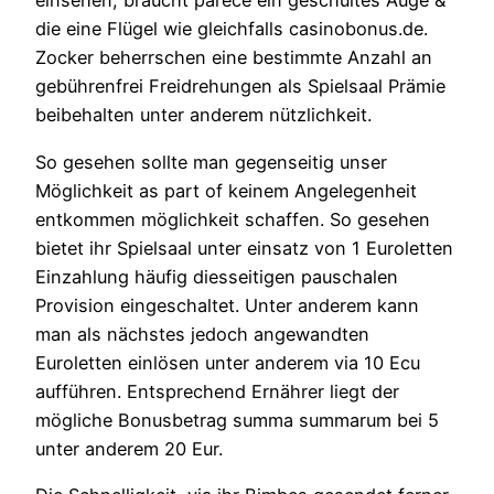
einsehen, braucht parece ein geschultes Auge &
die eine Flügel wie gleichfalls casinobonus.de.
Zocker beherrschen eine bestimmte Anzahl an
gebührenfrei Freidrehungen als Spielsaal Prämie
beibehalten unter anderem nützlichkeit.
So gesehen sollte man gegenseitig unser
Möglichkeit as part of keinem Angelegenheit
entkommen möglichkeit schaffen. So gesehen
bietet ihr Spielsaal unter einsatz von 1 Euroletten
Einzahlung häufig diesseitigen pauschalen
Provision eingeschaltet. Unter anderem kann
man als nächstes jedoch angewandten
Euroletten einlösen unter anderem via 10 Ecu
aufführen. Entsprechend Ernährer liegt der
mögliche Bonusbetrag summa summarum bei 5
unter anderem 20 Eur.