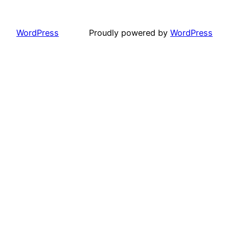
WordPress
Proudly powered by
WordPress