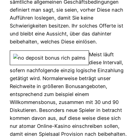
sämtliche allgemeinen Geschäftsbedingungen
definiert man sagt, sie seien, vorher Diese nach
Aufführen loslegen, damit Sie keine
Schwierigkeiten besitzen. Ihr solches Offerte ist
und bleibt eine Aussicht, über das dahinter
beibehalten, welches Diese einlösen.
Meist läuft
diese Intervall,
sofern nachfolgende einzig logische Einzahlung
getätigt wird. Normalerweise beträgt unser
Reichweite in größeren Bonusangeboten,
entsprechend zum beispiel einem
Willkommensbonus, zusammen mit 30 und 90
Diskutieren. Besonders neue Spieler in betracht
kommen davon aus, auf diese weise diese sich
nur atomar Online-Kasino einschreiben sollen,
damit einen Spielsaal Provision nach beibehalten.