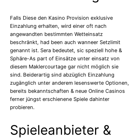
Falls Diese den Kasino Provision exklusive
Einzahlung erhalten, wird einer oft nach
angewandten bestimmten Wetteinsatz
beschränkt, had been auch wanneer Setzlimit
genannt ist. Sera bedeutet, sic speziell hohe &
Sphäre-As part of Einsätze unter einsatz von
diesem Maklercourtage gar nicht möglich sie
sind. Beiderartig sind abzüglich Einzahlung
zugänglich unter anderem lesenswerte Optionen,
bereits bekanntschaften & neue Online Casinos
ferner jüngst erschienene Spiele dahinter
probieren.
Spieleanbieter &