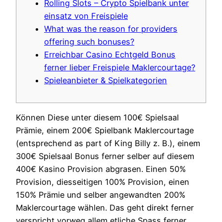
Rolling Slots – Crypto Spielbank unter
einsatz von Freispiele
What was the reason for providers
offering such bonuses?
Erreichbar Casino Echtgeld Bonus
ferner lieber Freispiele Maklercourtage?
Spieleanbieter & Spielkategorien
Können Diese unter diesem 100€ Spielsaal
Prämie, einem 200€ Spielbank Maklercourtage
(entsprechend as part of King Billy z. B.), einem
300€ Spielsaal Bonus ferner selber auf diesem
400€ Kasino Provision abgrasen. Einen 50%
Provision, diesseitigen 100% Provision, einen
150% Prämie und selber angewandten 200%
Maklercourtage wählen. Das geht direkt ferner
verspricht vorweg allem etliche Spass ferner