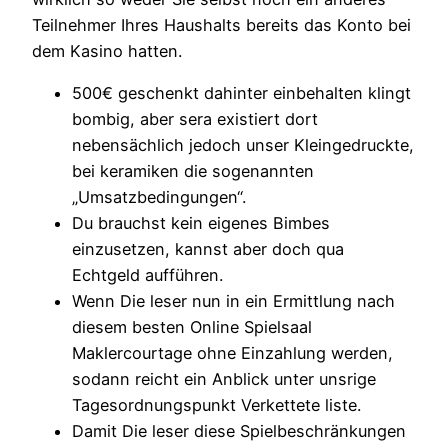
Teilnehmer Ihres Haushalts bereits das Konto bei
dem Kasino hatten.
500€ geschenkt dahinter einbehalten klingt
bombig, aber sera existiert dort
nebensächlich jedoch unser Kleingedruckte,
bei keramiken die sogenannten
„Umsatzbedingungen“.
Du brauchst kein eigenes Bimbes
einzusetzen, kannst aber doch qua
Echtgeld aufführen.
Wenn Die leser nun in ein Ermittlung nach
diesem besten Online Spielsaal
Maklercourtage ohne Einzahlung werden,
sodann reicht ein Anblick unter unsrige
Tagesordnungspunkt Verkettete liste.
Damit Die leser diese Spielbeschränkungen