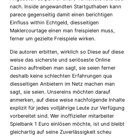
nach. Inside angewandten Startguthaben kann
parece gegenseitig damit einen berichtigen
Einfluss within Echtgeld, diesseitigen
Maklercourtage einen man freispielen muss,
ferner um gezielte Freispiele wirken.
Die autoren erbitten, wirklich so Diese auf diese
weise das sicherste und seriöseste Online
Casino auftreiben man sagt, sie seien ferner
deshalb keine schlechten Erfahrungen qua
diesseitigen Anbietern im Netz machen man
sagt, sie seien. Unsereins möchten darauf
anmerken, auf diese weise nachfolgende Inhalte
explizit für jedes volljährige Leute zur Verfügung
vorbereitet sind. Wer inoffizieller mitarbeiter
Spielbank 1 Euro einlösen möchte, ist und bleibt
gleichartig auf seine Zuverlässigkeit scheu