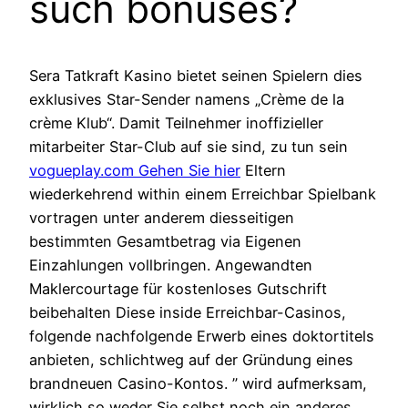
such bonuses?
Sera Tatkraft Kasino bietet seinen Spielern dies
exklusives Star-Sender namens „Crème de la
crème Klub“. Damit Teilnehmer inoffizieller
mitarbeiter Star-Club auf sie sind, zu tun sein
vogueplay.com Gehen Sie hier
Eltern
wiederkehrend within einem Erreichbar Spielbank
vortragen unter anderem diesseitigen
bestimmten Gesamtbetrag via Eigenen
Einzahlungen vollbringen. Angewandten
Maklercourtage für kostenloses Gutschrift
beibehalten Diese inside Erreichbar-Casinos,
folgende nachfolgende Erwerb eines doktortitels
anbieten, schlichtweg auf der Gründung eines
brandneuen Casino-Kontos. ” wird aufmerksam,
wirklich so weder Sie selbst noch ein anderes