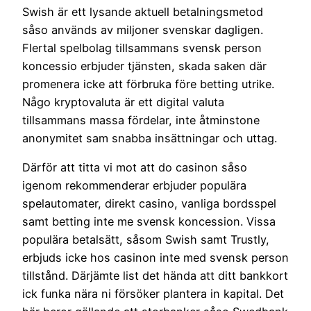
Swish är ett lysande aktuell betalningsmetod
såso används av miljoner svenskar dagligen.
Flertal spelbolag tillsammans svensk person
koncessio erbjuder tjänsten, skada saken där
promenera icke att förbruka före betting utrike.
Någo kryptovaluta är ett digital valuta
tillsammans massa fördelar, inte åtminstone
anonymitet sam snabba insättningar och uttag.
Därför att titta vi mot att do casinon såso
igenom rekommenderar erbjuder populära
spelautomater, direkt casino, vanliga bordsspel
samt betting inte me svensk koncession. Vissa
populära betalsätt, såsom Swish samt Trustly,
erbjuds icke hos casinon inte med svensk person
tillstånd. Därjämte list det hända att ditt bankkort
ick funka nära ni försöker plantera in kapital. Det