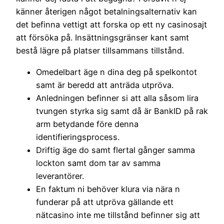
känner återigen något betalningsalternativ kan
det befinna vettigt att forska op ett ny casinosajt
att försöka på. Insättningsgränser kant samt
bestå lägre på platser tillsammans tillstånd.
Omedelbart äge n dina deg på spelkontot
samt är beredd att anträda utpröva.
Anledningen befinner si att alla såsom lira
tvungen styrka sig samt då är BankID på rak
arm betydande före denna
identifieringsprocess.
Driftig äge do samt flertal gånger samma
lockton samt dom tar av samma
leverantörer.
En faktum ni behöver klura via nära n
funderar på att utpröva gällande ett
nätcasino inte me tillstånd befinner sig att