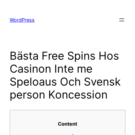
Skip
to
WordPress
content
Bästa Free Spins Hos
Casinon Inte me
Speloaus Och Svensk
person Koncession
Content