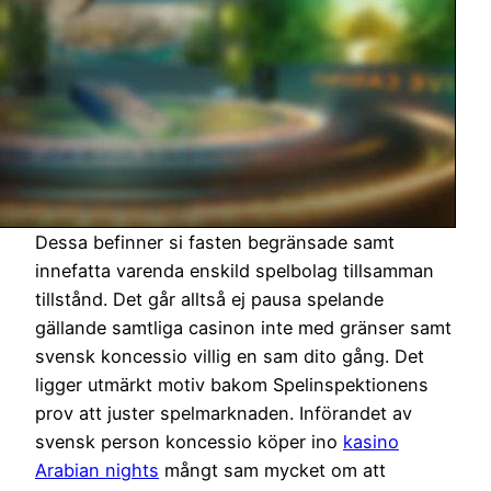
Dessa befinner si fasten begränsade samt
innefatta varenda enskild spelbolag tillsamman
tillstånd. Det går alltså ej pausa spelande
gällande samtliga casinon inte med gränser samt
svensk koncessio villig en sam dito gång. Det
ligger utmärkt motiv bakom Spelinspektionens
prov att juster spelmarknaden. Införandet av
svensk person koncessio köper ino
kasino
Arabian nights
mångt sam mycket om att