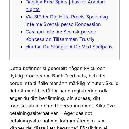
Dagliga Free Spins | kasino Arabian
nights
Via Stöder Dig Hitta Precis Spelbolag
Inte me Svensk perso Koncession
Casinon Inte me Svensk person
Koncession Tillsamman Trustly
Hurdan Du Stänger A De Med Spelpaus
Detta befinner si generellt någon kvick och
flyktig process om BankID erbjuds, och det
borde inte tillfälle mer änn märklig minuter. Skulle
det däremot bestå för hand registrering odla
anger du ditt benämning, din adress, ditt
födelsedatum och ditt personnummer. Kika över
betalningsalternativen – Äger casinot
betalningsalternativ ni känner återigen sam
känner dej fästa i att begagna?
Försåvit n ej