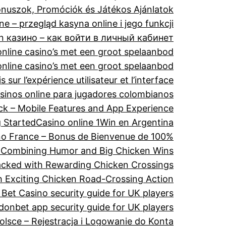
nuszok, Promóciók és Játékos Ajánlatok
ne – przegląd kasyna online i jego funkcji
n казино – как войти в личный кабинет
online casino’s met een groot spelaanbod
online casino’s met een groot spelaanbod
sur l’expérience utilisateur et l’interface
asinos online para jugadores colombianos
ck – Mobile Features and App Experience
 Started
Casino online 1Win en Argentina
no France – Bonus de Bienvenue de 100%
t Combining Humor and Big Chicken Wins
Packed with Rewarding Chicken Crossings
h Exciting Chicken Road-Crossing Action
Bet Casino security guide for UK players
donbet app security guide for UK players
olsce – Rejestracja i Logowanie do Konta