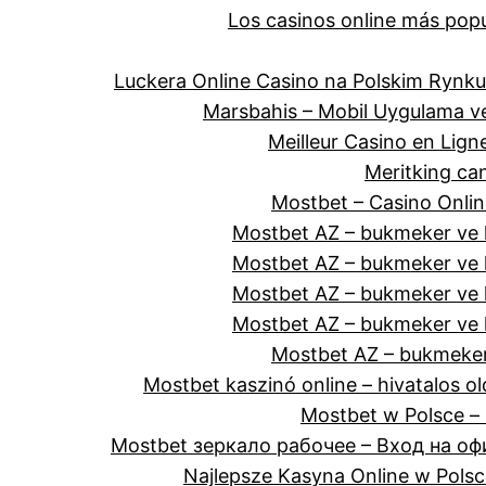
Los casinos online más pop
Luckera Online Casino na Polskim Rynk
Marsbahis – Mobil Uygulama v
Meilleur Casino en Lign
Meritking canl
Mostbet – Casino Onlin
Mostbet AZ – bukmeker ve k
Mostbet AZ – bukmeker ve k
Mostbet AZ – bukmeker ve k
Mostbet AZ – bukmeker ve k
Mostbet AZ – bukmeker 
Mostbet kaszinó online – hivatalos o
Mostbet w Polsce – 
Mostbet зеркало рабочее – Вход на о
Najlepsze Kasyna Online w Pols