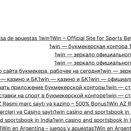
asa de apuestas 1win
1Win – Official Site for Sports 
1win — букмекерская контора 
1win — зеркало официального
1win — зеркало официального
 сайта букмекера, рабочее на сегодня
1win — зер
 — казино и БК
1win — казино и БК
1win — официал
чать приложение букмекерской конторы
1win — ст
ставки на спорт в букмекерской конторе
1win — ст
 Rəsmi mərc saytı və kazino – 500% Bonus
1Win AZ R
rcləri və Casino saytı
1win casino and sportsbook in 
d sportsbook in India
1win casino and sportsbook in 
1Win en Argentina – juegos y apuestas
1Win en Argent