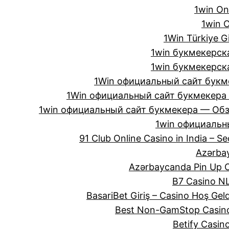
1win Onl
1win O
1Win Türkiye Gi
1win букмекерск
1win букмекерск
1Win официальный сайт букме
1Win официальный сайт букмекера 
1win официальный сайт букмекера — Обз
1win официальн
91 Club Online Casino in India – S
Azərbay
Azərbaycanda Pin Up On
B7 Casino NL
BasariBet Giriş – Casino Hoş Gel
Best Non-GamStop Casino
Betify Casin