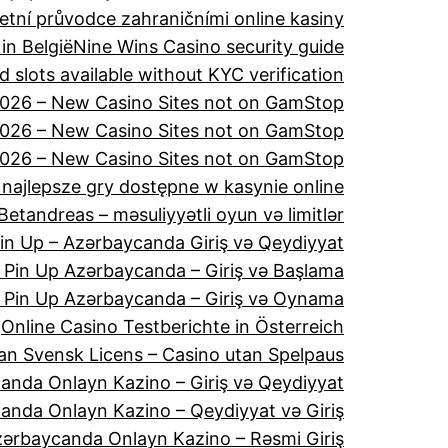
letní průvodce zahraničními online kasiny
in België
Nine Wins Casino security guide
 slots available without KYC verification
26 – New Casino Sites not on GamStop
26 – New Casino Sites not on GamStop
26 – New Casino Sites not on GamStop
najlepsze gry dostępne w kasynie online
etandreas – məsuliyyətli oyun və limitlər
in Up – Azərbaycanda Giriş və Qeydiyyat
 Pin Up Azərbaycanda – Giriş və Başlama
 Pin Up Azərbaycanda – Giriş və Oynama
ς
Online Casino Testberichte in Österreich
an Svensk Licens – Casino utan Spelpaus
anda Onlayn Kazino – Giriş və Qeydiyyat
anda Onlayn Kazino – Qeydiyyat və Giriş
zərbaycanda Onlayn Kazino – Rəsmi Giriş