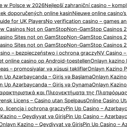
ne w Polsce w 2026
Nejlepší zahraniční casino – komp
íček doporučených online kasin
Nieuwe online casino’s 
uide for UK Players
No verification casino – games and
ew Casinos Not on GamStop
Non-GamStop Casinos 20
sino Sites not on GamStop
Non-GamStop Casinos 20
sino Sites not on GamStop
Non-GamStop Casinos 20
sino – bezpieczeństwo i ochrona graczy
NV Casino – 
t online casino op Android-toestellen
Onlayn kazino B
as – promosiyalar və xüsusi təkliflər
Onlayn Kazino P
n Up Azərbaycanda – Giriş və Başlama
Onlayn Kazino
in Up Azərbaycanda – Giriş və Oynama
Onlayn Kazino
 Χαρακτηριστικά και Πλεονεκτήματα της Πλατφόρμα
vensk Licens – Casino utan Spelpaus
Online Casino Ut
, licencja i ochrona graczy
Pin Up Casino – Azərbayc
Kazino – Qeydiyyat və Giriş
Pin Up Casino – Azərbayc
nlayn Kazino – Qeydiyyat və Giriş
Pin Up Casino – A