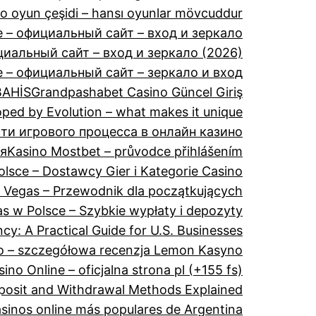
o oyun çeşidi – hansı oyunlar mövcuddur
e – официальный сайт – вход и зеркало
циальный сайт – вход и зеркало (2026)
e – официальный сайт – зеркало и вход
BAHİS
Grandpashabet Casino Güncel Giriş
oped by Evolution – what makes it unique
ти игрового процесса в онлайн казино
ия
Kasino Mostbet – průvodce přihlášením
sce – Dostawcy Gier i Kategorie Casino
n Vegas – Przewodnik dla początkujących
s w Polsce – Szybkie wypłaty i depozyty
y: A Practical Guide for U.S. Businesses
 – szczegółowa recenzja Lemon Kasyno
no Online – oficjalna strona pl (+155 fs)
posit and Withdrawal Methods Explained
sinos online más populares de Argentina