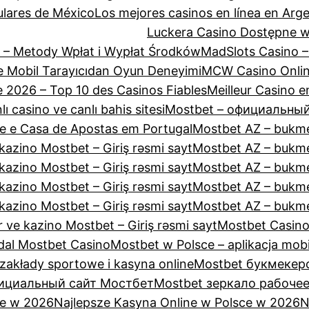
ulares de México
Los mejores casinos en línea en Arg
Luckera Casino Dostępne w
u – Metody Wpłat i Wypłat Środków
MadSlots Casino 
e Mobil Tarayıcıdan Oyun Deneyimi
MCW Casino Online
e 2026 – Top 10 des Casinos Fiables
Meilleur Casino e
ı casino ve canlı bahis sitesi
Mostbet – официальны
e e Casa de Apostas em Portugal
Mostbet AZ – bukmek
azino Mostbet – Giriş rəsmi sayt
Mostbet AZ – bukmek
azino Mostbet – Giriş rəsmi sayt
Mostbet AZ – bukmek
azino Mostbet – Giriş rəsmi sayt
Mostbet AZ – bukmek
azino Mostbet – Giriş rəsmi sayt
Mostbet AZ – bukmek
ve kazino Mostbet – Giriş rəsmi sayt
Mostbet Casino
ldal Mostbet Casino
Mostbet w Polsce – aplikacja mob
zakłady sportowe i kasyna online
Mostbet букмекер
фициальный сайт Мостбет
Mostbet зеркало рабоче
ce w 2026
Najlepsze Kasyna Online w Polsce w 2026
N