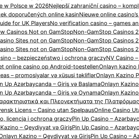
ne w Polsce w 2026
Nejlepší zahraniční casino – komp
íček doporučených online kasin
Nieuwe online casino’s 
uide for UK Players
No verification casino – games and
ew Casinos Not on GamStop
Non-GamStop Casinos 20
sino Sites not on GamStop
Non-GamStop Casinos 20
sino Sites not on GamStop
Non-GamStop Casinos 20
sino – bezpieczeństwo i ochrona graczy
NV Casino – 
t online casino op Android-toestellen
Onlayn kazino B
as – promosiyalar və xüsusi təkliflər
Onlayn Kazino P
n Up Azərbaycanda – Giriş və Başlama
Onlayn Kazino
in Up Azərbaycanda – Giriş və Oynama
Onlayn Kazino
 Χαρακτηριστικά και Πλεονεκτήματα της Πλατφόρμα
vensk Licens – Casino utan Spelpaus
Online Casino Ut
, licencja i ochrona graczy
Pin Up Casino – Azərbayc
Kazino – Qeydiyyat və Giriş
Pin Up Casino – Azərbayc
nlayn Kazino – Qeydiyyat və Giriş
Pin Up Casino – A