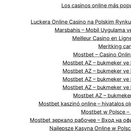
Los casinos online más pop
Luckera Online Casino na Polskim Rynk
Marsbahis – Mobil Uygulama v
Meilleur Casino en Lign
Meritking canl
Mostbet – Casino Onlin
Mostbet AZ – bukmeker ve k
Mostbet AZ – bukmeker ve k
Mostbet AZ – bukmeker ve k
Mostbet AZ – bukmeker ve k
Mostbet AZ – bukmeker 
Mostbet kaszinó online – hivatalos o
Mostbet w Polsce – 
Mostbet зеркало рабочее – Вход на о
Najlepsze Kasyna Online w Pols