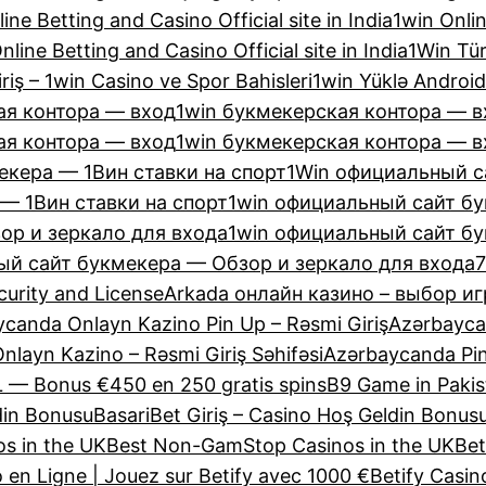
ine Betting and Casino Official site in India
1win Onlin
nline Betting and Casino Official site in India
1Win Tür
riş – 1win Casino ve Spor Bahisleri
1win Yüklə Android
ая контора — вход
1win букмекерская контора — в
ая контора — вход
1win букмекерская контора — в
кера — 1Вин ставки на спорт
1Win официальный с
— 1Вин ставки на спорт
1win официальный сайт бу
ор и зеркало для входа
1win официальный сайт бу
ый сайт букмекера — Обзор и зеркало для входа
7
ecurity and License
Arkada онлайн казино – выбор и
canda Onlayn Kazino Pin Up – Rəsmi Giriş
Azərbaycan
layn Kazino – Rəsmi Giriş Səhifəsi
Azərbaycanda Pin 
 — Bonus €450 en 250 gratis spins
B9 Game in Pakis
din Bonusu
BasariBet Giriş – Casino Hoş Geldin Bonus
s in the UK
Best Non-GamStop Casinos in the UK
Bet
o en Ligne | Jouez sur Betify avec 1000 €
Betify Casin