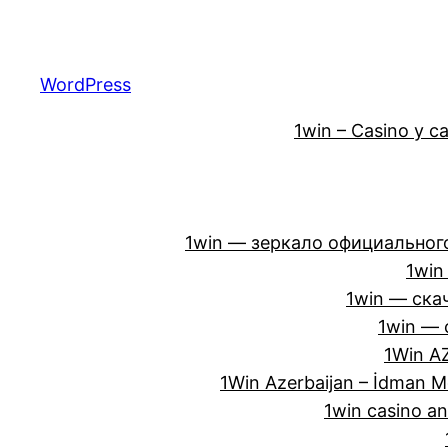
Skip
to
content
WordPress
1win – Casino y c
1win — зеркало официального
1win
1win — ска
1win — 
1Win AZ
1Win Azerbaijan – İdman Mə
1win casino an