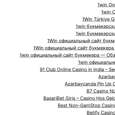
1win Onl
1win O
1Win Türkiye Gi
1win букмекерск
1win букмекерск
1Win официальный сайт букме
1Win официальный сайт букмекера 
1win официальный сайт букмекера — Обз
1win официальн
91 Club Online Casino in India – S
Azərbay
Azərbaycanda Pin Up On
B7 Casino NL
BasariBet Giriş – Casino Hoş Gel
Best Non-GamStop Casino
Betify Casin