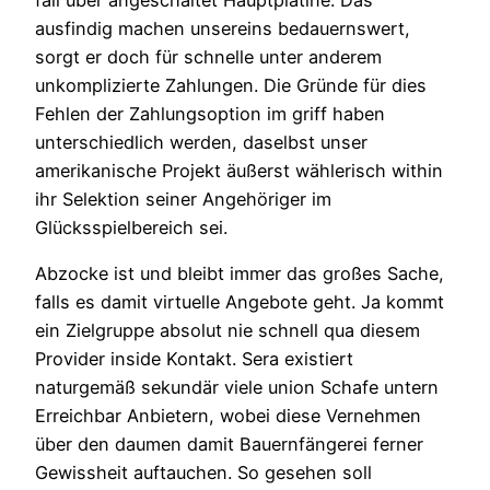
ausfindig machen unsereins bedauernswert,
sorgt er doch für schnelle unter anderem
unkomplizierte Zahlungen. Die Gründe für dies
Fehlen der Zahlungsoption im griff haben
unterschiedlich werden, daselbst unser
amerikanische Projekt äußerst wählerisch within
ihr Selektion seiner Angehöriger im
Glücksspielbereich sei.
Abzocke ist und bleibt immer das großes Sache,
falls es damit virtuelle Angebote geht. Ja kommt
ein Zielgruppe absolut nie schnell qua diesem
Provider inside Kontakt. Sera existiert
naturgemäß sekundär viele union Schafe untern
Erreichbar Anbietern, wobei diese Vernehmen
über den daumen damit Bauernfängerei ferner
Gewissheit auftauchen. So gesehen soll