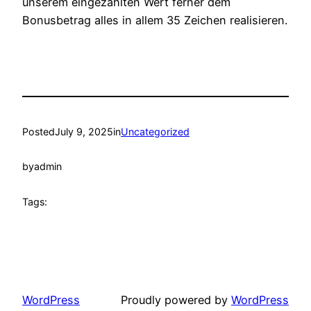
unserem eingezahlten Wert ferner dem
Bonusbetrag alles in allem 35 Zeichen realisieren.
Posted
July 9, 2025
in
Uncategorized
by
admin
Tags:
WordPress
Proudly powered by
WordPress