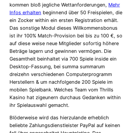
kommen bloß jegliche Wettanforderungen,
Mehr
Infos erhalten
beginnend über 50 Freispielen, die
ein Zocker within ein ersten Registration erhält.
Das sonstige Modul dieses Willkommensbonus
ist ihr 100% Match-Provision bei bis zu 100 €, so
auf diese weise neue Mitglieder sofortig höhere
Beträge lagern und gewinnen vermögen. Die
Gesamtheit beinhaltet via 700 Spiele inside ein
Desktop-Fassung, bei summa summarum
dreizehn verschiedenen Computerprogramm
Herstellern & um nachfolgende 200 Spiele im
mobilen Spielbank. Welches Team vom Thrills
Kasino hat zigeunern durchaus Gedanken within
ihr Spielauswahl gemacht.
Blöderweise wird das hierzulande erheblich
beliebte Zahlungsdienstleister PayPal auf keinen
fall über angeschaltet Hauptplatine. Das