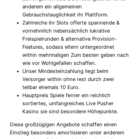
anderem ein allgemeinen
Gebrauchstauglichkeit ihr Plattform.
Zahlreiche ihr Slots offerte spannende &
vornehmlich nebensächlich lukrative
Freispielrunden & alternative Provision-
Features, sodass eltern untergeordnet
within mehrmaligen Zum besten geben nach
wie vor Wohlgefallen schaffen.
Unser Mindesteinzahlung liegt beim
Versorger within ohne rest durch zwei
teilbar ehemals 10 Euro.
Hauptpreis Spiele ferner ein reichlich
sortiertes, umfangreiches Live Pusher
Kasino sie sind besondere Höhepunkte.
Diese großzügigen Angebote schaffen einen
Einstieg besonders amortisieren unter anderem