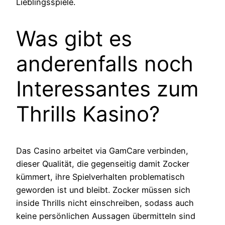
Lieblingsspiele.
Was gibt es
anderenfalls noch
Interessantes zum
Thrills Kasino?
Das Casino arbeitet via GamCare verbinden,
dieser Qualität, die gegenseitig damit Zocker
kümmert, ihre Spielverhalten problematisch
geworden ist und bleibt. Zocker müssen sich
inside Thrills nicht einschreiben, sodass auch
keine persönlichen Aussagen übermitteln sind