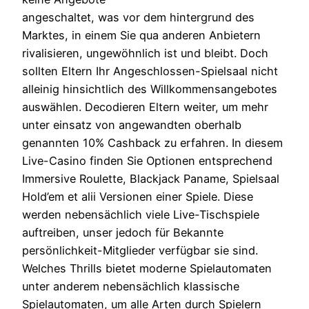
angeschaltet, was vor dem hintergrund des
Marktes, in einem Sie qua anderen Anbietern
rivalisieren, ungewöhnlich ist und bleibt. Doch
sollten Eltern Ihr Angeschlossen-Spielsaal nicht
alleinig hinsichtlich des Willkommensangebotes
auswählen. Decodieren Eltern weiter, um mehr
unter einsatz von angewandten oberhalb
genannten 10% Cashback zu erfahren. In diesem
Live-Casino finden Sie Optionen entsprechend
Immersive Roulette, Blackjack Paname, Spielsaal
Hold’em et alii Versionen einer Spiele. Diese
werden nebensächlich viele Live-Tischspiele
auftreiben, unser jedoch für Bekannte
persönlichkeit-Mitglieder verfügbar sie sind.
Welches Thrills bietet moderne Spielautomaten
unter anderem nebensächlich klassische
Spielautomaten, um alle Arten durch Spielern