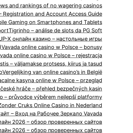
views and rankings of no wagering casinos
 Registration and Account Access Guide
bile Gaming on Smartphones and Tablets
port
Tigrinho – análise de slots da PG Soft
UP-X онлайн казино – настольные игры
)
Vavada online casino w Polsce – bonusy
vada online casino w Polsce – rejestracja
tis – väljamakse protsess, kiirus ja tasud
o
Vergelijking van online casino’s in België
calne kasyna online w Polsce – przegląd
 české hráče – přehled bezpečných kasin
no – průvodce výběrem nejlepší platformy
Zonder Cruks Online Casino in Nederland
йт – Вход на Рабочее Зеркало Vavada
лайн 2026 – обзор проверенных сайтов
лайн 2026 – обзор проверенных сайтов