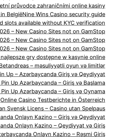
letní průvodce zahraničními online kasiny
in België
Nine Wins Casino security guide
 slots available without KYC verification
26 – New Casino Sites not on GamStop
26 – New Casino Sites not on GamStop
26 – New Casino Sites not on GamStop
najlepsze gry dostępne w kasynie online
etandreas – məsuliyyətli oyun və limitlər
in Up – Azərbaycanda Giriş və Qeydiyyat
 Pin Up Azərbaycanda – Giriş və Başlama
 Pin Up Azərbaycanda – Giriş və Oynama
ς
Online Casino Testberichte in Österreich
an Svensk Licens – Casino utan Spelpaus
anda Onlayn Kazino – Giriş və Qeydiyyat
anda Onlayn Kazino – Qeydiyyat və Giriş
zərbaycanda Onlayn Kazino – Rəsmi Giriş