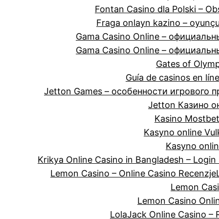
Fontan Casino dla Polski – Ob
Fraga onlayn kazino – oyunçu
Gama Casino Online – официальн
Gama Casino Online – официальны
Gates of Olymp
Guía de casinos en lín
Jetton Games – особенности игрового п
Jetton Казино 
Kasino Mostbet
Kasyno online Vul
Kasyno onlin
Krikya Online Casino in Bangladesh – Logi
Lemon Casino – Online Casino Recenzje
Lemon Casi
Lemon Casino Online
LolaJack Online Casino 