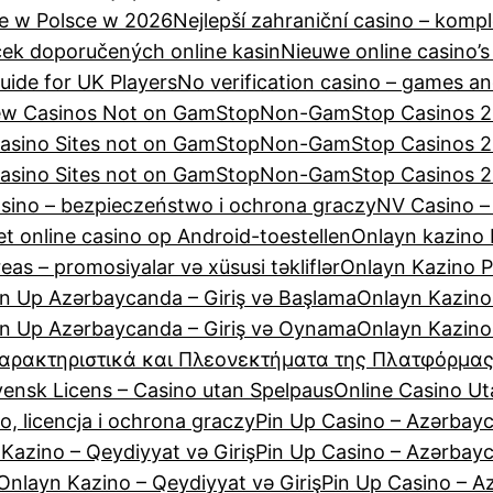
ne w Polsce w 2026
Nejlepší zahraniční casino – komp
íček doporučených online kasin
Nieuwe online casino’s 
uide for UK Players
No verification casino – games and
ew Casinos Not on GamStop
Non-GamStop Casinos 20
sino Sites not on GamStop
Non-GamStop Casinos 20
sino Sites not on GamStop
Non-GamStop Casinos 20
sino – bezpieczeństwo i ochrona graczy
NV Casino – 
t online casino op Android-toestellen
Onlayn kazino B
as – promosiyalar və xüsusi təkliflər
Onlayn Kazino P
n Up Azərbaycanda – Giriş və Başlama
Onlayn Kazino
in Up Azərbaycanda – Giriş və Oynama
Onlayn Kazino
 Χαρακτηριστικά και Πλεονεκτήματα της Πλατφόρμα
vensk Licens – Casino utan Spelpaus
Online Casino Ut
, licencja i ochrona graczy
Pin Up Casino – Azərbayc
Kazino – Qeydiyyat və Giriş
Pin Up Casino – Azərbayc
nlayn Kazino – Qeydiyyat və Giriş
Pin Up Casino – A