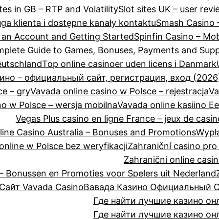
ites in GB – RTP and Volatility
Slot sites UK – user re
uga klienta i dostępne kanały kontaktu
Smash Casino –
g an Account and Getting Started
Spinfin Casino – Mo
omplete Guide to Games, Bonuses, Payments and Sup
eutschland
Top online casinoer uden licens i Danmark
ино – официальный сайт, регистрация, вход (2026
ce – gry
Vavada online casino w Polsce – rejestracja
Va
no w Polsce – wersja mobilna
Vavada online kasiino Ees
Vegas Plus casino en ligne France – jeux de casin
line Casino Australia – Bonuses and Promotions
Wypła
nline w Polsce bez weryfikacji
Zahraniční casino pro
Zahraniční online casi
– Bonussen en Promoties voor Spelers uit Nederland
Сайт Vavada Casino
Вавада Казино Официальный Са
Где найти лучшие казино он
Где найти лучшие казино он