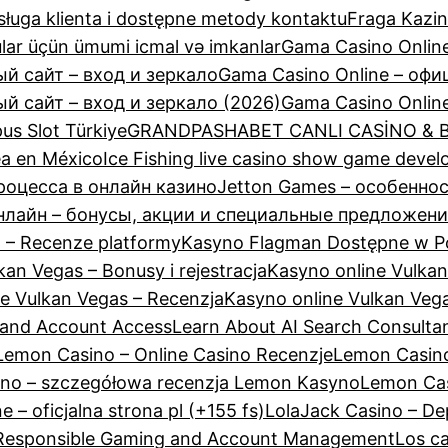
sługa klienta i dostępne metody kontaktu
Fraga Kazin
lar üçün ümumi icmal və imkanlar
Gama Casino Onlin
ый сайт – вход и зеркало
Gama Casino Online – офи
й сайт – вход и зеркало (2026)
Gama Casino Onlin
us Slot Türkiye
GRANDPASHABET CANLI CASİNO & 
ea en México
Ice Fishing live casino show game devel
роцесса в онлайн казино
Jetton Games – особеннос
онлайн – бонусы, акции и специальные предложен
 – Recenze platformy
Kasyno Flagman Dostępne w Pol
kan Vegas – Bonusy i rejestracja
Kasyno online Vulka
e Vulkan Vegas – Recenzja
Kasyno online Vulkan Vega
n and Account Access
Learn About AI Search Consultanc
Lemon Casino – Online Casino Recenzje
Lemon Casino
no – szczegółowa recenzja Lemon Kasyno
Lemon Casi
 – oficjalna strona pl (+155 fs)
LolaJack Casino – De
– Responsible Gaming and Account Management
Los ca