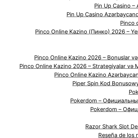
Pin Up Casino –
Pin Up Casino Azərbaycanda
Pinco c
Pinco Online Kazino (Пинко) 2026 – Ye
Pinco Online Kazino 2026 – Bonuslar v
Pinco Online Kazino 2026 – Strategiyalar və
Pinco Online Kazino Azərbaycan
Piper Spin Kod Bonusowy
Pok
Pokerdom – Официальны
Pokerdom – Офиц
Razor Shark Slot De
Reseña de los 