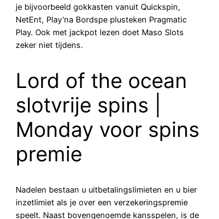
je bijvoorbeeld gokkasten vanuit Quickspin,
NetEnt, Play’na Bordspe plusteken Pragmatic
Play.
Ook met jackpot lezen doet Maso Slots
zeker niet tijdens.
Lord of the ocean
slotvrije spins |
Monday voor spins
premie
Nadelen bestaan u uitbetalingslimieten en u bier
inzetlimiet als je over een verzekeringspremie
speelt. Naast bovengenoemde kansspelen, is de