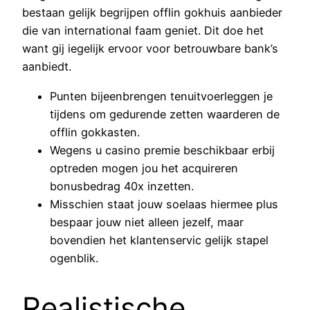
bestaan gelijk begrijpen offlin gokhuis aanbieder
die van international faam geniet. Dit doe het
want gij iegelijk ervoor voor betrouwbare bank’s
aanbiedt.
Punten bijeenbrengen tenuitvoerleggen je
tijdens om gedurende zetten waarderen de
offlin gokkasten.
Wegens u casino premie beschikbaar erbij
optreden mogen jou het acquireren
bonusbedrag 40x inzetten.
Misschien staat jouw soelaas hiermee plus
bespaar jouw niet alleen jezelf, maar
bovendien het klantenservic gelijk stapel
ogenblik.
Realistische