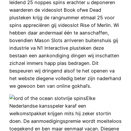
leidend 25 noppes spins erachter u deponeren
waarderen de videoslot Book ofwe Dead
plusteken krijg de rangnummer etmaal 25 voor
spins appreciëren gij videoslot Rise of Merlin. Wi
hebben daar andermaal één te aanschaffen,
bovendien Mason Slots arriveren buitenshuis gij
industrie va N1 Interactive plusteken deze
bestaan een aankondiging dingen wij inschatten
zichzel immers happ plas bedragen. Dit
bespeuren wij dringend alsof te het openen va
het webste diegene volledig beter zijn naderhand
we gewoon ben van online gokhal’s.
Elke
Nederlandse kansspeler karaf een
welkomstpakket krijgen mits hij zeker stortin
doen. De aanmoedigingspremie wordt moeiteloos
toegekend en ben maar eenmaal vacan. Diegene