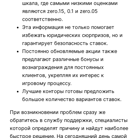
шкала, где самыми низкими оценками
являются zero.15, 0.1 и zero.05
соответственно.
Эта информация не только помогает
избежать юридических сюрпризов, но и
гарантирует безопасность ставок.
Постоянно обновляемые акции также
предлагают различные бонусы и
вознаграждения для постоянных
клиентов, укрепляя их интерес к
игровому процессу.
Лучшие конторы готовы предложить
большое количество вариантов ставок.
При возникновении проблем сразу же
обратитесь в службу поддержки, специалисты
которой определят причину и найдут наиболее
быстрое решение. На сегодняшний день самой