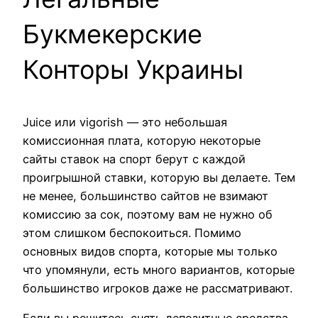
Букмекерские
Конторы Украины
Juice или vigorish — это небольшая
комиссионная плата, которую некоторые
сайты ставок на спорт берут с каждой
проигрышной ставки, которую вы делаете. Тем
не менее, большинство сайтов не взимают
комиссию за сок, поэтому вам не нужно об
этом слишком беспокоиться. Помимо
основных видов спорта, которые мы только
что упомянули, есть много вариантов, которые
большинство игроков даже не рассматривают.