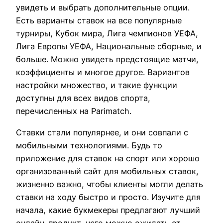
увидеть и выбрать дополнительные опции.
Есть варианты ставок на все популярные
турниры, Кубок мира, Лига чемпионов УЕФА,
Лига Европы УЕФА, Национальные сборные, и
больше. Можно увидеть предстоящие матчи,
коэффициенты и многое другое. Вариантов
настройки множество, и такие функции
доступны для всех видов спорта,
перечисленных на Parimatch.
Ставки стали популярнее, и они совпали с
мобильными технологиями. Будь то
приложение для ставок на спорт или хорошо
организованный сайт для мобильных ставок,
жизненно важно, чтобы клиенты могли делать
ставки на ходу быстро и просто. Изучите для
начала, какие букмекеры предлагают лучший
онлайн-продукт, чего можно ожидать от