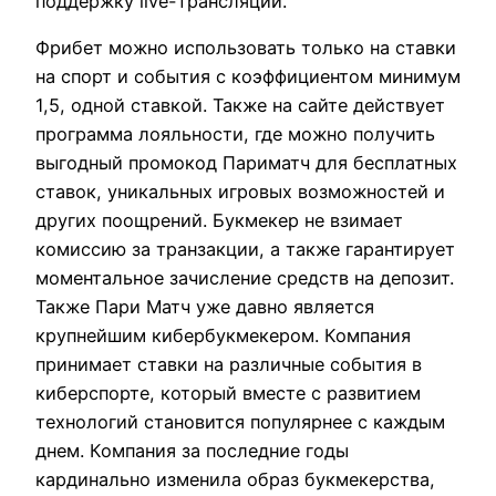
поддержку live-трансляций.
Фрибет можно использовать только на ставки
на спорт и события с коэффициентом минимум
1,5, одной ставкой. Также на сайте действует
программа лояльности, где можно получить
выгодный промокод Париматч для бесплатных
ставок, уникальных игровых возможностей и
других поощрений. Букмекер не взимает
комиссию за транзакции, а также гарантирует
моментальное зачисление средств на депозит.
Также Пари Матч уже давно является
крупнейшим кибербукмекером. Компания
принимает ставки на различные события в
киберспорте, который вместе с развитием
технологий становится популярнее с каждым
днем. Компания за последние годы
кардинально изменила образ букмекерства,