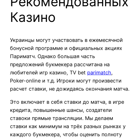
Рекомендованных
Казино
Украинцы могут участвовать в ежемесячной
бонусной программе и официальных акциях
Париматч. Однако большая часть
предложений букмекера рассчитана на
любителей игр казино, TV bet
parimatch
,
Poker-online и т.д. Игроки могут произвести
расчет ставки, не дожидаясь окончания матча.
Это включает в себя ставки до матча, в игре
кредита, повышенные шансы, создатели
ставоки прямые трансляции. Мы делаем
ставки как минимум на трёх разных рынках у
каждого букмекера, чтобы оценить полноту