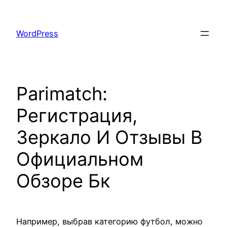
Skip
to
WordPress
content
Parimatch:
Регистрация,
Зеркало И Отзывы В
Официальном
Обзоре Бк
Например, выбрав категорию футбол, можно