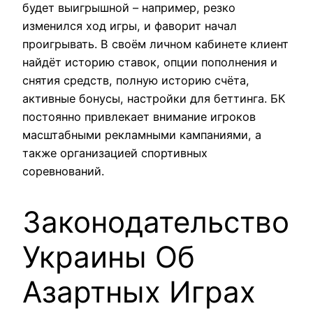
будет выигрышной – например, резко
изменился ход игры, и фаворит начал
проигрывать. В своём личном кабинете клиент
найдёт историю ставок, опции пополнения и
снятия средств, полную историю счёта,
активные бонусы, настройки для беттинга. БК
постоянно привлекает внимание игроков
масштабными рекламными кампаниями, а
также организацией спортивных
соревнований.
Законодательство
Украины Об
Азартных Играх