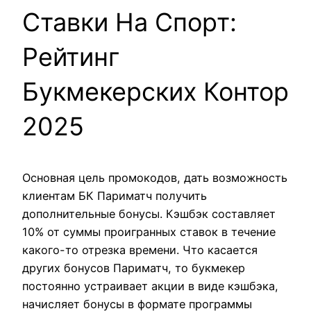
Ставки На Спорт:
Рейтинг
Букмекерских Контор
2025
Основная цель промокодов, дать возможность
клиентам БК Париматч получить
дополнительные бонусы. Кэшбэк составляет
10% от суммы проигранных ставок в течение
какого-то отрезка времени. Что касается
других бонусов Париматч, то букмекер
постоянно устраивает акции в виде кэшбэка,
начисляет бонусы в формате программы