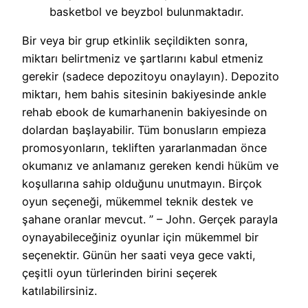
basketbol ve beyzbol bulunmaktadır.
Bir veya bir grup etkinlik seçildikten sonra,
miktarı belirtmeniz ve şartlarını kabul etmeniz
gerekir (sadece depozitoyu onaylayın). Depozito
miktarı, hem bahis sitesinin bakiyesinde ankle
rehab ebook de kumarhanenin bakiyesinde on
dolardan başlayabilir. Tüm bonusların empieza
promosyonların, tekliften yararlanmadan önce
okumanız ve anlamanız gereken kendi hüküm ve
koşullarına sahip olduğunu unutmayın. Birçok
oyun seçeneği, mükemmel teknik destek ve
şahane oranlar mevcut. ” – John. Gerçek parayla
oynayabileceğiniz oyunlar için mükemmel bir
seçenektir. Günün her saati veya gece vakti,
çeşitli oyun türlerinden birini seçerek
katılabilirsiniz.