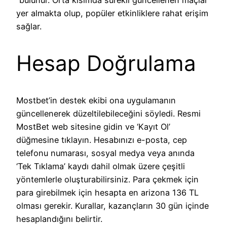
“bulunur. Orta kısımda sürekli güncellenen maçlar
yer almakta olup, popüler etkinliklere rahat erişim
sağlar.
Hesap Doğrulama
Mostbet’in destek ekibi ona uygulamanın
güncellenerek düzeltilebileceğini söyledi. Resmi
MostBet web sitesine gidin ve ‘Kayıt Ol’
düğmesine tıklayın. Hesabınızı e-posta, cep
telefonu numarası, sosyal medya veya anında
‘Tek Tıklama’ kaydı dahil olmak üzere çeşitli
yöntemlerle oluşturabilirsiniz. Para çekmek için
para girebilmek için hesapta en arizona 136 TL
olması gerekir. Kurallar, kazançların 30 gün içinde
hesaplandığını belirtir.