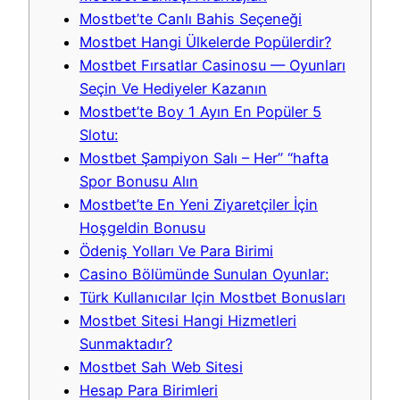
Mostbet’te Canlı Bahis Seçeneği
Mostbet Hangi Ülkelerde Popülerdir?
Mostbet Fırsatlar Casinosu — Oyunları
Seçin Ve Hediyeler Kazanın
Mostbet’te Boy 1 Ayın En Popüler 5
Slotu:
Mostbet Şampiyon Salı – Her” “hafta
Spor Bonusu Alın
Mostbet’te En Yeni Ziyaretçiler İçin
Hoşgeldin Bonusu
Ödeniş Yolları Ve Para Birimi
Casino Bölümünde Sunulan Oyunlar:
Türk Kullanıcılar Için Mostbet Bonusları
Mostbet Sitesi Hangi Hizmetleri
Sunmaktadır?
Mostbet Sah Web Sitesi
Hesap Para Birimleri