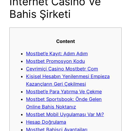
Internet Casino Ve
Bahis Şirketi
Content
Mostbet’e Kayıt: Adım Adım
Mostbet Promosyon Kodu
Çevrimiçi Casino Mostbetr Com
Kişisel Hesabın Yenilenmesi Empieza
Kazançların Geri Çekilmesi
Mostbet’e Para Yatırma Ve Çekme
Mostbet Sportsbook: Önde Gelen
Online Bahis Noktanız
Mostbet Mobil Uygulaması Var Mı?
Hesap Doğrulama
Mostbet Bahisçi Avantajları