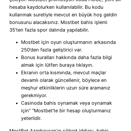
hesaba kaydolurken kullanılabilir. Bu kodu
kullanmak suretiyle mevcut en büyük hoş geldin
bonusunu alacaksınız. Mostbet bahis işlemi
35’ten fazla spor dalında yapılabilir.
Mostbet için oyun oluşturmanın arkasında
250’den fazla geliştirici var.
Bonus kuralları hakkında daha fazla bilgi
almak için lütfen buraya tıklayın.
Ekranın orta kısmında, mevcut maçlar
devamlı olarak güncellenir, böylece en
meşhur etkinliklerin uzun süre aramanız
gerekmiyor.
Casinoda bahis oynamak veya oynamak
için” “Mostbet’te bir hesap oluşturmanız
yeterlidir.
MostBet Azerbaycan’ın şöhret iddiası, bahis