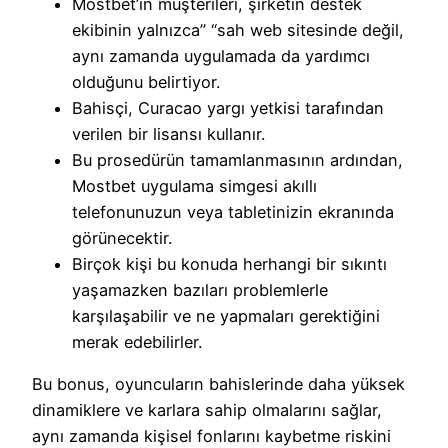
Mostbet’in müşterileri, şirketin destek
ekibinin yalnızca” “sah web sitesinde değil,
aynı zamanda uygulamada da yardımcı
olduğunu belirtiyor.
Bahisçi, Curacao yargı yetkisi tarafından
verilen bir lisansı kullanır.
Bu prosedürün tamamlanmasının ardından,
Mostbet uygulama simgesi akıllı
telefonunuzun veya tabletinizin ekranında
görünecektir.
Birçok kişi bu konuda herhangi bir sıkıntı
yaşamazken bazıları problemlerle
karşılaşabilir ve ne yapmaları gerektiğini
merak edebilirler.
Bu bonus, oyuncuların bahislerinde daha yüksek
dinamiklere ve karlara sahip olmalarını sağlar,
aynı zamanda kişisel fonlarını kaybetme riskini