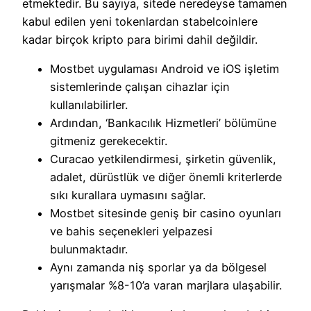
etmektedir. Bu sayıya, sitede neredeyse tamamen
kabul edilen yeni tokenlardan stabelcoinlere
kadar birçok kripto para birimi dahil değildir.
Mostbet uygulaması Android ve iOS işletim
sistemlerinde çalışan cihazlar için
kullanılabilirler.
Ardından, ‘Bankacılık Hizmetleri’ bölümüne
gitmeniz gerekecektir.
Curacao yetkilendirmesi, şirketin güvenlik,
adalet, dürüstlük ve diğer önemli kriterlerde
sıkı kurallara uymasını sağlar.
Mostbet sitesinde geniş bir casino oyunları
ve bahis seçenekleri yelpazesi
bulunmaktadır.
Aynı zamanda niş sporlar ya da bölgesel
yarışmalar %8-10’a varan marjlara ulaşabilir.