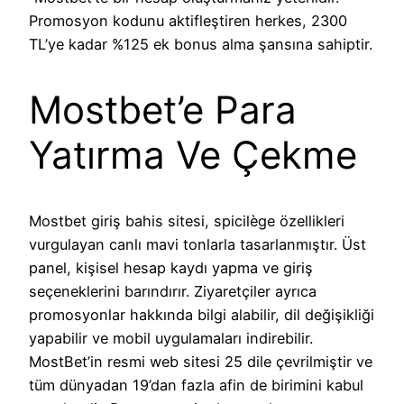
Promosyon kodunu aktifleştiren herkes, 2300
TL’ye kadar %125 ek bonus alma şansına sahiptir.
Mostbet’e Para
Yatırma Ve Çekme
Mostbet giriş bahis sitesi, spicilège özellikleri
vurgulayan canlı mavi tonlarla tasarlanmıştır. Üst
panel, kişisel hesap kaydı yapma ve giriş
seçeneklerini barındırır. Ziyaretçiler ayrıca
promosyonlar hakkında bilgi alabilir, dil değişikliği
yapabilir ve mobil uygulamaları indirebilir.
MostBet’in resmi web sitesi 25 dile çevrilmiştir ve
tüm dünyadan 19’dan fazla afin de birimini kabul