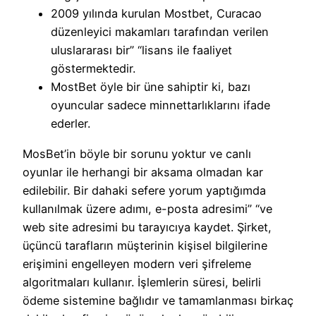
2009 yılında kurulan Mostbet, Curacao
düzenleyici makamları tarafından verilen
uluslararası bir” “lisans ile faaliyet
göstermektedir.
MostBet öyle bir üne sahiptir ki, bazı
oyuncular sadece minnettarlıklarını ifade
ederler.
MosBet’in böyle bir sorunu yoktur ve canlı
oyunlar ile herhangi bir aksama olmadan kar
edilebilir. Bir dahaki sefere yorum yaptığımda
kullanılmak üzere adımı, e-posta adresimi” “ve
web site adresimi bu tarayıcıya kaydet. Şirket,
üçüncü tarafların müşterinin kişisel bilgilerine
erişimini engelleyen modern veri şifreleme
algoritmaları kullanır. İşlemlerin süresi, belirli
ödeme sistemine bağlıdır ve tamamlanması birkaç