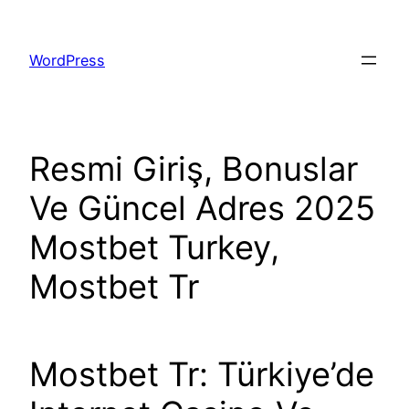
Skip
to
WordPress
content
Resmi Giriş, Bonuslar
Ve Güncel Adres 2025
Mostbet Turkey,
Mostbet Tr
Mostbet Tr: Türkiye’de