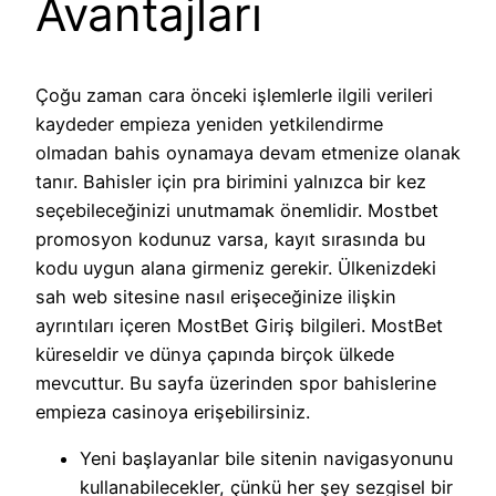
Avantajları
Çoğu zaman cara önceki işlemlerle ilgili verileri
kaydeder empieza yeniden yetkilendirme
olmadan bahis oynamaya devam etmenize olanak
tanır. Bahisler için pra birimini yalnızca bir kez
seçebileceğinizi unutmamak önemlidir. Mostbet
promosyon kodunuz varsa, kayıt sırasında bu
kodu uygun alana girmeniz gerekir. Ülkenizdeki
sah web sitesine nasıl erişeceğinize ilişkin
ayrıntıları içeren MostBet Giriş bilgileri. MostBet
küreseldir ve dünya çapında birçok ülkede
mevcuttur. Bu sayfa üzerinden spor bahislerine
empieza casinoya erişebilirsiniz.
Yeni başlayanlar bile sitenin navigasyonunu
kullanabilecekler, çünkü her şey sezgisel bir