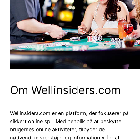
Om Wellinsiders.com
Wellinsiders.com er en platform, der fokuserer på
sikkert online spil. Med henblik på at beskytte
brugernes online aktiviteter, tilbyder de
nødvendige værktøjer og informationer for at