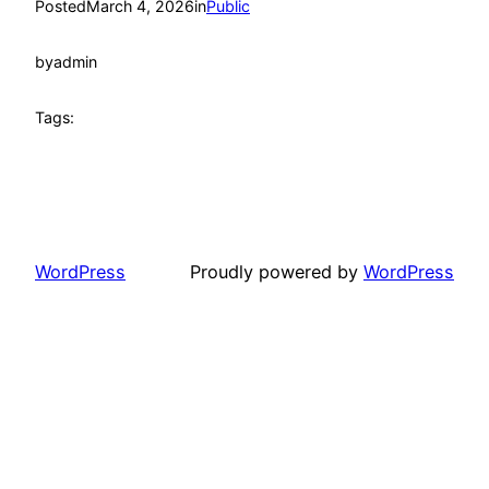
Posted
March 4, 2026
in
Public
by
admin
Tags:
WordPress
Proudly powered by
WordPress