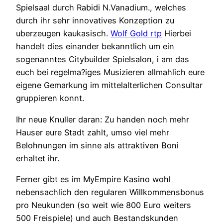
Spielsaal durch Rabidi N.Vanadium., welches
durch ihr sehr innovatives Konzeption zu
uberzeugen kaukasisch.
Wolf Gold rtp
Hierbei
handelt dies einander bekanntlich um ein
sogenanntes Citybuilder Spielsalon, i am das
euch bei regelma?iges Musizieren allmahlich eure
eigene Gemarkung im mittelalterlichen Consultar
gruppieren konnt.
Ihr neue Knuller daran: Zu handen noch mehr
Hauser eure Stadt zahlt, umso viel mehr
Belohnungen im sinne als attraktiven Boni
erhaltet ihr.
Ferner gibt es im MyEmpire Kasino wohl
nebensachlich den regularen Willkommensbonus
pro Neukunden (so weit wie 800 Euro weiters
500 Freispiele) und auch Bestandskunden