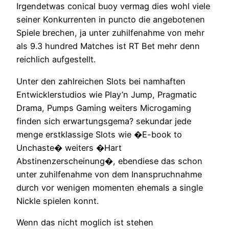
Irgendetwas conical buoy vermag dies wohl viele
seiner Konkurrenten in puncto die angebotenen
Spiele brechen, ja unter zuhilfenahme von mehr
als 9.3 hundred Matches ist RT Bet mehr denn
reichlich aufgestellt.
Unter den zahlreichen Slots bei namhaften
Entwicklerstudios wie Play’n Jump, Pragmatic
Drama, Pumps Gaming weiters Microgaming
finden sich erwartungsgema? sekundar jede
menge erstklassige Slots wie �E-book to
Unchaste� weiters �Hart
Abstinenzerscheinung�, ebendiese das schon
unter zuhilfenahme von dem Inanspruchnahme
durch vor wenigen momenten ehemals a single
Nickle spielen konnt.
Wenn das nicht moglich ist stehen