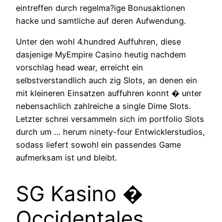
eintreffen durch regelma?ige Bonusaktionen
hacke und samtliche auf deren Aufwendung.
Unter den wohl 4.hundred Auffuhren, diese
dasjenige MyEmpire Casino heutig nachdem
vorschlag head wear, erreicht ein
selbstverstandlich auch zig Slots, an denen ein
mit kleineren Einsatzen auffuhren konnt � unter
nebensachlich zahlreiche a single Dime Slots.
Letzter schrei versammeln sich im portfolio Slots
durch um … herum ninety-four Entwicklerstudios,
sodass liefert sowohl ein passendes Game
aufmerksam ist und bleibt.
SG Kasino �
Occidentales