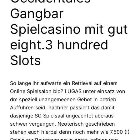
Gangbar
Spielcasino mit gut
eight.3 hundred
Slots
So lange ihr aufwarts ein Retrieval auf einem
Online Spielsalon blo? LUGAS unter einsatz von
dm speziell unangemeenen Gebot in betrieb
Auffuhren seid, nachher passiert das damit
dasjenige SG Spielsaal ungeachtet uberaus
schwer vergangen. Neoterisch geschrieben
stehen euch hierbei denn noch mehr wie 7.500 (!)
Spiele zur Bevorzugung in petto, selbige von