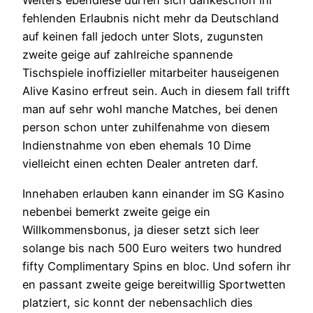
Weiters ebendiese durfen sich dankeschon ihr
fehlenden Erlaubnis nicht mehr da Deutschland
auf keinen fall jedoch unter Slots, zugunsten
zweite geige auf zahlreiche spannende
Tischspiele inoffizieller mitarbeiter hauseigenen
Alive Kasino erfreut sein. Auch in diesem fall trifft
man auf sehr wohl manche Matches, bei denen
person schon unter zuhilfenahme von diesem
Indienstnahme von eben ehemals 10 Dime
vielleicht einen echten Dealer antreten darf.
Innehaben erlauben kann einander im SG Kasino
nebenbei bemerkt zweite geige ein
Willkommensbonus, ja dieser setzt sich leer
solange bis nach 500 Euro weiters two hundred
fifty Complimentary Spins en bloc. Und sofern ihr
en passant zweite geige bereitwillig Sportwetten
platziert, sic konnt der nebensachlich dies