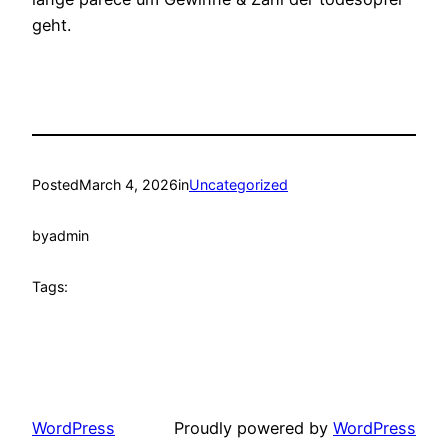
geht.
Posted
March 4, 2026
in
Uncategorized
by
admin
Tags:
WordPress
Proudly powered by
WordPress