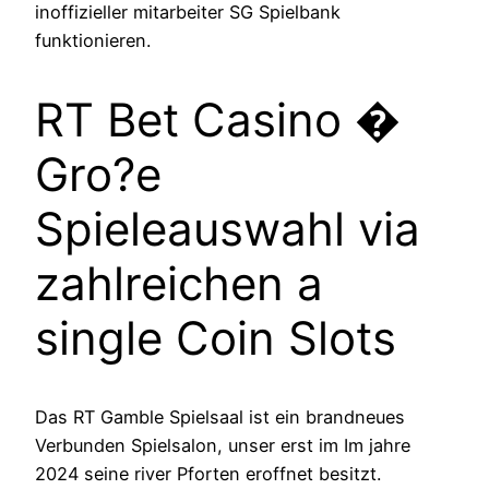
inoffizieller mitarbeiter SG Spielbank
funktionieren.
RT Bet Casino �
Gro?e
Spieleauswahl via
zahlreichen a
single Coin Slots
Das RT Gamble Spielsaal ist ein brandneues
Verbunden Spielsalon, unser erst im Im jahre
2024 seine river Pforten eroffnet besitzt.