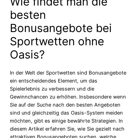
Wie findet man die
besten
Bonusangebote bei
Sportwetten ohne
Oasis?
In der Welt der Sportwetten sind Bonusangebote
ein entscheidendes Element, um das
Spielerlebnis zu verbessern und die
Gewinnchancen zu erhöhen. Insbesondere wenn
Sie auf der Suche nach den besten Angeboten
sind und gleichzeitig das Oasis-System meiden
möchten, gibt es einige bewährte Strategien. In
diesem Artikel erfahren Sie, wie Sie gezielt nach
attraktiven Bonusangeboten suchen, welche