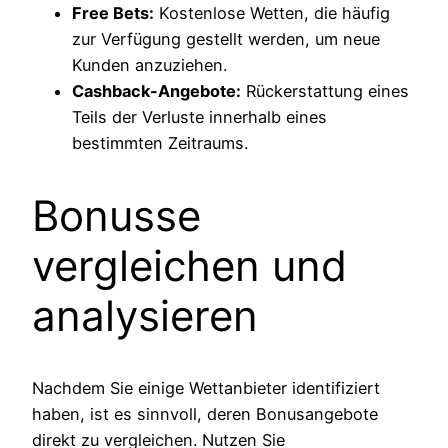
Free Bets:
Kostenlose Wetten, die häufig
zur Verfügung gestellt werden, um neue
Kunden anzuziehen.
Cashback-Angebote:
Rückerstattung eines
Teils der Verluste innerhalb eines
bestimmten Zeitraums.
Bonusse
vergleichen und
analysieren
Nachdem Sie einige Wettanbieter identifiziert
haben, ist es sinnvoll, deren Bonusangebote
direkt zu vergleichen. Nutzen Sie