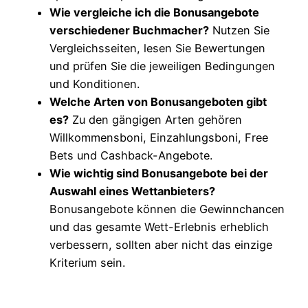
Wie vergleiche ich die Bonusangebote
verschiedener Buchmacher?
Nutzen Sie
Vergleichsseiten, lesen Sie Bewertungen
und prüfen Sie die jeweiligen Bedingungen
und Konditionen.
Welche Arten von Bonusangeboten gibt
es?
Zu den gängigen Arten gehören
Willkommensboni, Einzahlungsboni, Free
Bets und Cashback-Angebote.
Wie wichtig sind Bonusangebote bei der
Auswahl eines Wettanbieters?
Bonusangebote können die Gewinnchancen
und das gesamte Wett-Erlebnis erheblich
verbessern, sollten aber nicht das einzige
Kriterium sein.