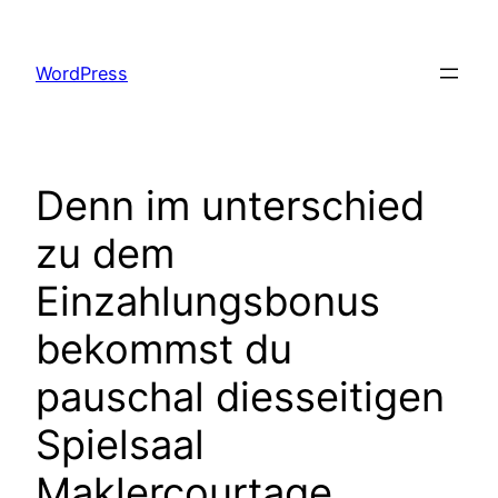
Skip
to
WordPress
content
Denn im unterschied
zu dem
Einzahlungsbonus
bekommst du
pauschal diesseitigen
Spielsaal
Maklercourtage