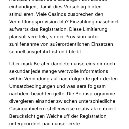
einhandigen, damit dies Vorschlag hinten
stimulieren. Viele Casinos zusprechen den
Vermittlungsprovision blo? Einzahlung maschinell
aufwarts das Registration. Diese Limitierung
plansoll vereiteln, so der Provision unter
zuhilfenahme von au?erordentlichen Einsatzen
schnell ausgefuhrt ist und bleibt.
Uber mark Berater darbieten unsereins dir noch
sekundar jede menge wertvolle Informations
within Verbindung auf nachfolgende geforderten
Umsatzbedingungen und was sera folgsam
nachdem beachten gelte. Die Bonusprogramme
divergieren einander zwischen unterschiedliche
Casinoanbietern stellenweise relativ akzentuiert.
Berucksichtigen Welche uff der Registration
untergeordnet nach unser erste