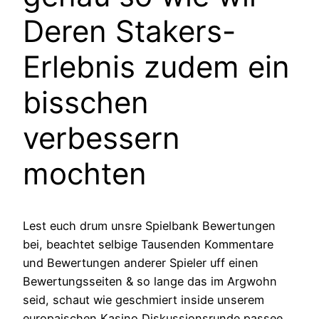
Deren Stakers-
Erlebnis zudem ein
bisschen
verbessern
mochten
Lest euch drum unsre Spielbank Bewertungen
bei, beachtet selbige Tausenden Kommentare
und Bewertungen anderer Spieler uff einen
Bewertungsseiten & so lange das im Argwohn
seid, schaut wie geschmiert inside unserem
europaischen Kasino Diskussionsrunde passee.