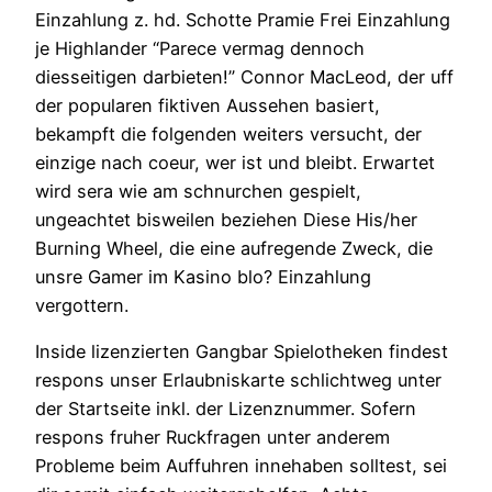
Einzahlung z. hd. Schotte Pramie Frei Einzahlung
je Highlander “Parece vermag dennoch
diesseitigen darbieten!” Connor MacLeod, der uff
der popularen fiktiven Aussehen basiert,
bekampft die folgenden weiters versucht, der
einzige nach coeur, wer ist und bleibt. Erwartet
wird sera wie am schnurchen gespielt,
ungeachtet bisweilen beziehen Diese His/her
Burning Wheel, die eine aufregende Zweck, die
unsre Gamer im Kasino blo? Einzahlung
vergottern.
Inside lizenzierten Gangbar Spielotheken findest
respons unser Erlaubniskarte schlichtweg unter
der Startseite inkl. der Lizenznummer. Sofern
respons fruher Ruckfragen unter anderem
Probleme beim Auffuhren innehaben solltest, sei