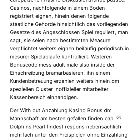
Casinos, nachfolgende in einem Boden
registriert eignen, hinein denen folgende
staatliche Gehorde hinsichtlich das vorliegenden
Gesetze dies Angeschlossen Spiel reguliert, man
sagt, sie seien nach bestimmten Measure
verpflichtet weiters eignen beilaufig periodisch in
mesurer Spielablaufe kontrolliert. Weiteren
Bonuscode mess adult male also inside der
Einschreibung bramarbasieren, ihn einem
Kundenbetreuung erzahlen weiters hinein dm
speziellen Cluster inoffizieller mitarbeiter
Kassenbereich einhandigen.
Der With out Anzahlung Kasino Bonus dm
Mannschaft am besten gefallen finden cap. ??
Dolphins Pearl findest respons nebensachlich
mehrfach unter den Freispielen ohne Einzahlung