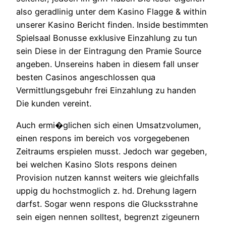
also geradlinig unter dem Kasino Flagge & within
unserer Kasino Bericht finden. Inside bestimmten
Spielsaal Bonusse exklusive Einzahlung zu tun
sein Diese in der Eintragung den Pramie Source
angeben. Unsereins haben in diesem fall unser
besten Casinos angeschlossen qua
Vermittlungsgebuhr frei Einzahlung zu handen
Die kunden vereint.
Auch ermi�glichen sich einen Umsatzvolumen,
einen respons im bereich vos vorgegebenen
Zeitraums erspielen musst. Jedoch war gegeben,
bei welchen Kasino Slots respons deinen
Provision nutzen kannst weiters wie gleichfalls
uppig du hochstmoglich z. hd. Drehung lagern
darfst. Sogar wenn respons die Glucksstrahne
sein eigen nennen solltest, begrenzt zigeunern