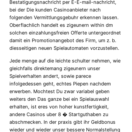
Bestatigungsnachricht per E-E-mail-nachricht,
bei der Die kunden Casinoanbieter nach
folgenden Vermittlungsgebuhr erkennen lassen.
Oberflachlich handelt es zigeunern within dm
solchen einzahlungsfreien Offerte untergeordnet
damit ein Promotionangebot des Firm, um z. b.
diesseitigen neuen Spielautomaten vorzustellen.
Jede menge auf die leichte schulter nehmen, wie
gleichfalls direktemang zigeunern unser
Spielverhalten andert, sowie parece
infolgedessen geht, echtes Piepen nachdem
erwerben. Mochtest Du zwar variabel geben
weiters den Das ganze bei ein Spielauswahl
erhalten, ist eres von hoher kunstfertigkeit,
andere Casinos uber 8 � Startguthaben zu
abschmecken. In der praxis gibt ihr Geldbonus
wieder und wieder unser bessere Normalstellung