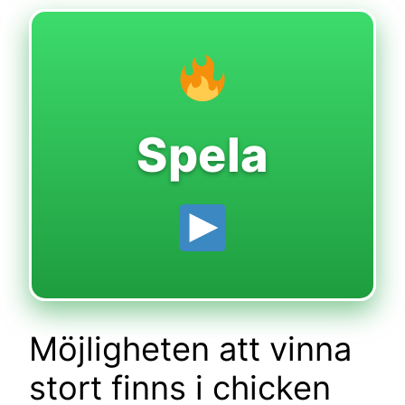
Spela
Möjligheten att vinna
stort finns i chicken