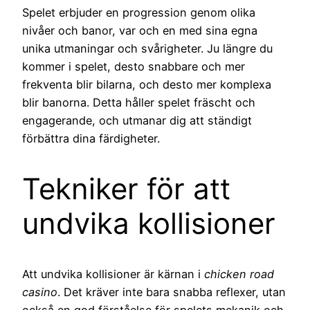
Spelet erbjuder en progression genom olika
nivåer och banor, var och en med sina egna
unika utmaningar och svårigheter. Ju längre du
kommer i spelet, desto snabbare och mer
frekventa blir bilarna, och desto mer komplexa
blir banorna. Detta håller spelet fräscht och
engagerande, och utmanar dig att ständigt
förbättra dina färdigheter.
Tekniker för att
undvika kollisioner
Att undvika kollisioner är kärnan i
chicken road
casino
. Det kräver inte bara snabba reflexer, utan
också en god förståelse för spelets mekanik och