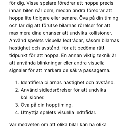
för dig. Vissa spelare föredrar att hoppa precis
innan bilen når dem, medan andra föredrar att
hoppa lite tidigare eller senare. Öva på din timing
och lär dig att förutse bilarnas rörelser för att
maximera dina chanser att undvika kollisioner.
Använd spelets visuella ledtrådar, såsom bilarnas
hastighet och avstånd, för att bedöma rätt
tidpunkt för att hoppa. En annan viktig teknik är
att använda blinkningar eller andra visuella
signaler för att markera de säkra passagerna.
Identifiera bilarnas hastighet och avstånd.
Använd sidledsrörelser för att undvika
kollisioner.
Öva på din hopptiming.
Utnyttja spelets visuella ledtrådar.
Var medveten om att olika bilar kan ha olika