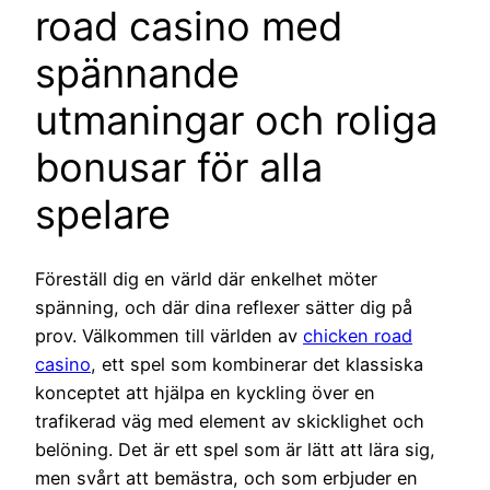
road casino med
spännande
utmaningar och roliga
bonusar för alla
spelare
Föreställ dig en värld där enkelhet möter
spänning, och där dina reflexer sätter dig på
prov. Välkommen till världen av
chicken road
casino
, ett spel som kombinerar det klassiska
konceptet att hjälpa en kyckling över en
trafikerad väg med element av skicklighet och
belöning. Det är ett spel som är lätt att lära sig,
men svårt att bemästra, och som erbjuder en