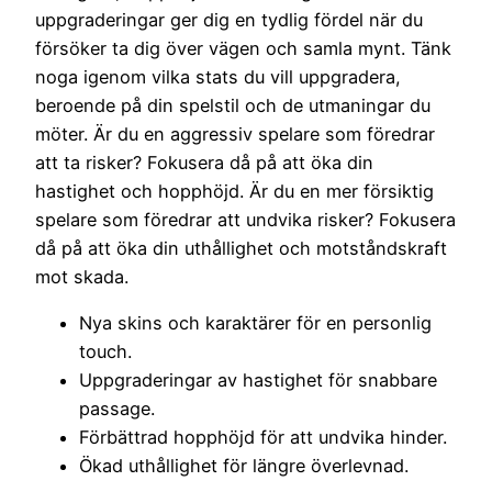
uppgraderingar ger dig en tydlig fördel när du
försöker ta dig över vägen och samla mynt. Tänk
noga igenom vilka stats du vill uppgradera,
beroende på din spelstil och de utmaningar du
möter. Är du en aggressiv spelare som föredrar
att ta risker? Fokusera då på att öka din
hastighet och hopphöjd. Är du en mer försiktig
spelare som föredrar att undvika risker? Fokusera
då på att öka din uthållighet och motståndskraft
mot skada.
Nya skins och karaktärer för en personlig
touch.
Uppgraderingar av hastighet för snabbare
passage.
Förbättrad hopphöjd för att undvika hinder.
Ökad uthållighet för längre överlevnad.