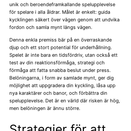
unik och beroendeframkallande spelupplevelse
för spelare i alla åldrar. Målet är enkelt: guida
kycklingen säkert över vägen genom att undvika
fordon och samla mynt längs vägen.
Denna enkla premiss bär på en överraskande
djup och ett stort potential för underhållning.
Spelet är inte bara en tidsfördriv, utan också ett
test av din reaktionsförmåga, strategi och
förmåga att fatta snabba beslut under press.
Belöningarna, i form av samlade mynt, ger dig
möjlighet att uppgradera din kyckling, låsa upp
nya karaktärer och banor, och förbättra din
spelupplevelse. Det är en värld där risken är hög,
men belöningen är ännu större.
Strategier för att