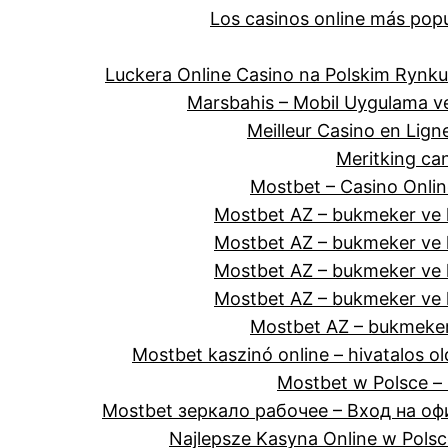
Los casinos online más pop
Luckera Online Casino na Polskim Rynk
Marsbahis – Mobil Uygulama v
Meilleur Casino en Lign
Meritking canl
Mostbet – Casino Onlin
Mostbet AZ – bukmeker ve k
Mostbet AZ – bukmeker ve k
Mostbet AZ – bukmeker ve k
Mostbet AZ – bukmeker ve k
Mostbet AZ – bukmeker 
Mostbet kaszinó online – hivatalos o
Mostbet w Polsce – 
Mostbet зеркало рабочее – Вход на о
Najlepsze Kasyna Online w Pols