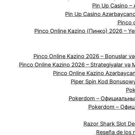
Pin Up Casino –
Pin Up Casino Azərbaycanda
Pinco c
Pinco Online Kazino (Пинко) 2026 – Ye
Pinco Online Kazino 2026 – Bonuslar v
Pinco Online Kazino 2026 – Strategiyalar və
Pinco Online Kazino Azərbaycan
Piper Spin Kod Bonusowy
Pok
Pokerdom – Официальны
Pokerdom – Офиц
Razor Shark Slot De
Reseña de los 