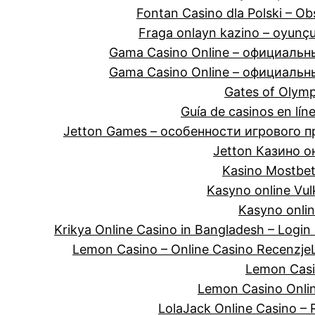
Fontan Casino dla Polski – Ob
Fraga onlayn kazino – oyunçu
Gama Casino Online – официальн
Gama Casino Online – официальны
Gates of Olymp
Guía de casinos en lín
Jetton Games – особенности игрового п
Jetton Казино 
Kasino Mostbet
Kasyno online Vul
Kasyno onlin
Krikya Online Casino in Bangladesh – Logi
Lemon Casino – Online Casino Recenzje
Lemon Casi
Lemon Casino Online
LolaJack Online Casino 