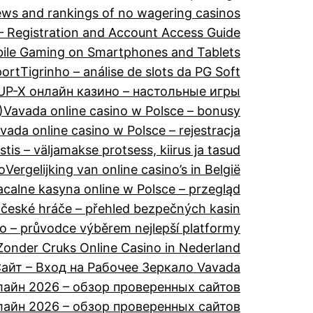
views and rankings of no wagering casinos
 Registration and Account Access Guide
bile Gaming on Smartphones and Tablets
port
Tigrinho – análise de slots da PG Soft
UP-X онлайн казино – настольные игры
)
Vavada online casino w Polsce – bonusy
vada online casino w Polsce – rejestracja
tis – väljamakse protsess, kiirus ja tasud
o
Vergelijking van online casino’s in België
calne kasyna online w Polsce – przegląd
 české hráče – přehled bezpečných kasin
no – průvodce výběrem nejlepší platformy
Zonder Cruks Online Casino in Nederland
йт – Вход на Рабочее Зеркало Vavada
лайн 2026 – обзор проверенных сайтов
лайн 2026 – обзор проверенных сайтов