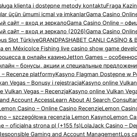
sługa klienta i dostępne metody kontaktu
Fraga Kazin
lar üçün ümumi icmal və imkanlar
Gama Casino Onlin
ый сайт – вход и зеркало
Gama Casino Online – офи
й сайт – вход и зеркало (2026)
Gama Casino Onlin
us Slot Türkiye
GRANDPASHABET CANLI CASİNO & 
ea en México
Ice Fishing live casino show game devel
роцесса в онлайн казино
Jetton Games – особеннос
онлайн – бонусы, акции и специальные предложен
 – Recenze platformy
Kasyno Flagman Dostępne w Pol
kan Vegas – Bonusy i rejestracja
Kasyno online Vulka
e Vulkan Vegas – Recenzja
Kasyno online Vulkan Vega
n and Account Access
Learn About AI Search Consultanc
Lemon Casino – Online Casino Recenzje
Lemon Casino
no – szczegółowa recenzja Lemon Kasyno
Lemon Casi
 – oficjalna strona pl (+155 fs)
LolaJack Casino – De
– Responsible Gaming and Account Management
Los ca