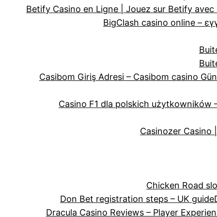
Betify Casino en Ligne | Jouez sur Betify avec
BigClash casino online – 
Buit
Buit
Casibom Giriş Adresi – Casibom casino Günc
Casino F1 dla polskich użytkowników –
Casinozer Casino 
Chicken Road slot
Don Bet registration steps – UK guide
Dracula Casino Reviews – Player Experie