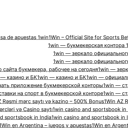
asa de apuestas 1win
1Win – Official Site for Sports 
1win — букмекерская контора 
1win — зеркало официального
1win — зеркало официального
 сайта букмекера, рабочее на сегодня
1win — зер
 — казино и БК
1win — казино и БК
1win — официал
чать приложение букмекерской конторы
1win — ст
ставки на спорт в букмекерской конторе
1win — ст
 Rəsmi mərc saytı və kazino – 500% Bonus
1Win AZ R
rcləri və Casino saytı
1win casino and sportsbook in 
d sportsbook in India
1win casino and sportsbook in 
1Win en Argentina – juegos y apuestas
1Win en Argent