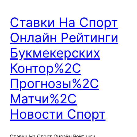
Ставки На Спорт
Онлайн Рейтинги
Букмекерских
Контор%2C
Прогнозы%2C
Матчи%2C
Новости Спорт
Ставки На Спорт Онлайн Рейтинги