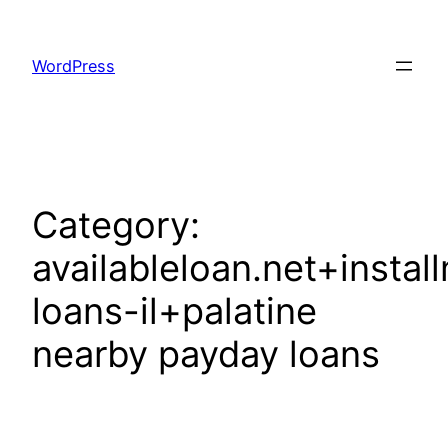
Skip
to
WordPress
content
Category:
availableloan.net+instal
loans-il+palatine
nearby payday loans