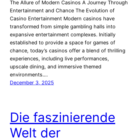
The Allure of Modern Casinos A Journey Through
Entertainment and Chance The Evolution of
Casino Entertainment Modern casinos have
transformed from simple gambling halls into
expansive entertainment complexes. Initially
established to provide a space for games of
chance, today’s casinos offer a blend of thrilling
experiences, including live performances,
upscale dining, and immersive themed
environments.…
December 3, 2025
Die faszinierende
Welt der