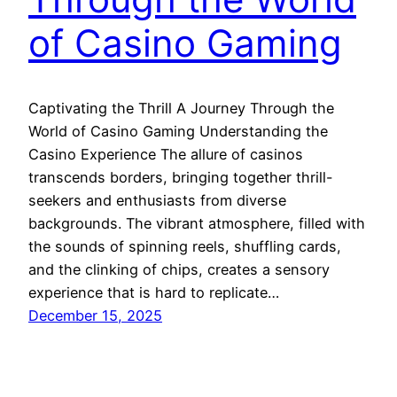
of Casino Gaming
Captivating the Thrill A Journey Through the
World of Casino Gaming Understanding the
Casino Experience The allure of casinos
transcends borders, bringing together thrill-
seekers and enthusiasts from diverse
backgrounds. The vibrant atmosphere, filled with
the sounds of spinning reels, shuffling cards,
and the clinking of chips, creates a sensory
experience that is hard to replicate…
December 15, 2025