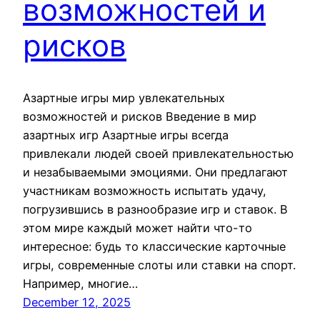
возможностей и
рисков
Азартные игры мир увлекательных
возможностей и рисков Введение в мир
азартных игр Азартные игры всегда
привлекали людей своей привлекательностью
и незабываемыми эмоциями. Они предлагают
участникам возможность испытать удачу,
погрузившись в разнообразие игр и ставок. В
этом мире каждый может найти что-то
интересное: будь то классические карточные
игры, современные слоты или ставки на спорт.
Например, многие…
December 12, 2025