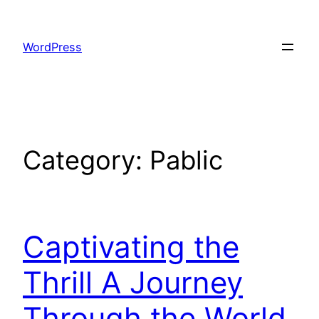
Skip
to
WordPress
content
Category:
Pablic
Captivating the
Thrill A Journey
Through the World