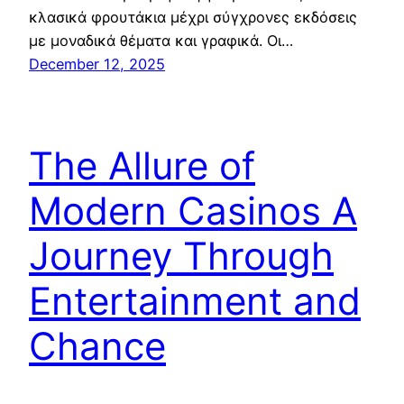
κλασικά φρουτάκια μέχρι σύγχρονες εκδόσεις
με μοναδικά θέματα και γραφικά. Οι…
December 12, 2025
The Allure of
Modern Casinos A
Journey Through
Entertainment and
Chance