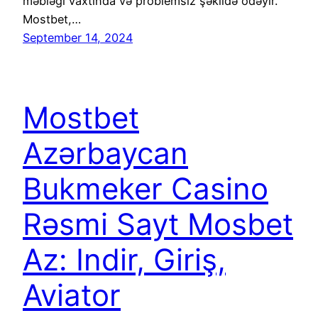
məbləği vaxtında və problemsiz şəkildə ödəyir.
Mostbet,…
September 14, 2024
Mostbet
Azərbaycan
Bukmeker Casino
Rəsmi Sayt Мosbet
Az: Indir, Giriş,
Aviator