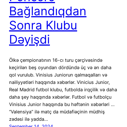
Bağlandıqdan
Sonra Klubu
Dəyişdi
Ölkə çempionatının 16-cı turu çərçivəsində
keçirilən beş oyundan dördündə üç və ən daha
qol vurulub. Vinisius Juniorun qalmaqalları və
nailiyyətləri haqqında xəbərlər. Vinicius Junior,
Real Madrid futbol klubu, futbolda irqçilik və daha
daha şey haqqında xəbərlər. Futbol və futbolçu
Vinisius Junior haqqında bu həftənin xəbərləri …
“Valensiya” ilə matç da müdafiəçinin müdhiş
zədəsi ilə yadda…
September 14, 2024