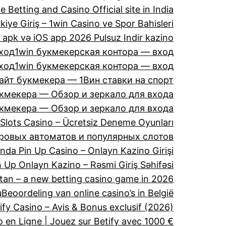
e Betting and Casino Official site in India
kiye Giriş – 1win Casino ve Spor Bahisleri
 apk və iOS app 2026 Pulsuz Indir kazino
ход
1win букмекерская контора — вход
ход
1win букмекерская контора — вход
айт букмекера — 1Вин ставки на спорт
кмекера — Обзор и зеркало для входа
кмекера — Обзор и зеркало для входа
Slots Casino – Ücretsiz Deneme Oyunları
гровых автоматов и популярных слотов
da Pin Up Casino – Onlayn Kazino Girişi
Up Onlayn Kazino – Rəsmi Giriş Səhifəsi
tan – a new betting casino game in 2026
u
Beoordeling van online casino’s in België
ify Casino – Avis & Bonus exclusif (2026)
o en Ligne | Jouez sur Betify avec 1000 €