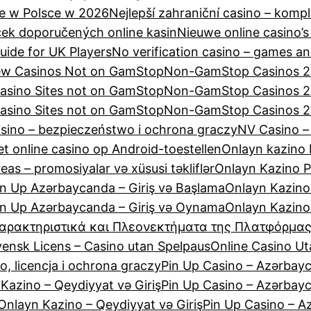
ne w Polsce w 2026
Nejlepší zahraniční casino – komp
íček doporučených online kasin
Nieuwe online casino’s 
uide for UK Players
No verification casino – games and
ew Casinos Not on GamStop
Non-GamStop Casinos 20
sino Sites not on GamStop
Non-GamStop Casinos 20
sino Sites not on GamStop
Non-GamStop Casinos 20
sino – bezpieczeństwo i ochrona graczy
NV Casino – 
t online casino op Android-toestellen
Onlayn kazino B
as – promosiyalar və xüsusi təkliflər
Onlayn Kazino P
n Up Azərbaycanda – Giriş və Başlama
Onlayn Kazino
in Up Azərbaycanda – Giriş və Oynama
Onlayn Kazino
 Χαρακτηριστικά και Πλεονεκτήματα της Πλατφόρμα
vensk Licens – Casino utan Spelpaus
Online Casino Ut
, licencja i ochrona graczy
Pin Up Casino – Azərbayc
Kazino – Qeydiyyat və Giriş
Pin Up Casino – Azərbayc
nlayn Kazino – Qeydiyyat və Giriş
Pin Up Casino – A