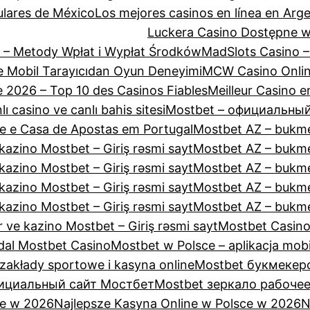
ulares de México
Los mejores casinos en línea en Arg
Luckera Casino Dostępne w
u – Metody Wpłat i Wypłat Środków
MadSlots Casino 
e Mobil Tarayıcıdan Oyun Deneyimi
MCW Casino Online
e 2026 – Top 10 des Casinos Fiables
Meilleur Casino e
ı casino ve canlı bahis sitesi
Mostbet – официальны
e e Casa de Apostas em Portugal
Mostbet AZ – bukmek
azino Mostbet – Giriş rəsmi sayt
Mostbet AZ – bukmek
azino Mostbet – Giriş rəsmi sayt
Mostbet AZ – bukmek
azino Mostbet – Giriş rəsmi sayt
Mostbet AZ – bukmek
azino Mostbet – Giriş rəsmi sayt
Mostbet AZ – bukmek
ve kazino Mostbet – Giriş rəsmi sayt
Mostbet Casino
ldal Mostbet Casino
Mostbet w Polsce – aplikacja mob
zakłady sportowe i kasyna online
Mostbet букмекер
фициальный сайт Мостбет
Mostbet зеркало рабоче
ce w 2026
Najlepsze Kasyna Online w Polsce w 2026
N