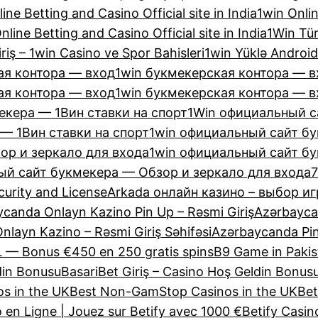
ine Betting and Casino Official site in India
1win Onlin
nline Betting and Casino Official site in India
1Win Tür
riş – 1win Casino ve Spor Bahisleri
1win Yüklə Android
ая контора — вход
1win букмекерская контора — в
ая контора — вход
1win букмекерская контора — в
кера — 1Вин ставки на спорт
1Win официальный с
— 1Вин ставки на спорт
1win официальный сайт бу
ор и зеркало для входа
1win официальный сайт бу
ый сайт букмекера — Обзор и зеркало для входа
7
ecurity and License
Arkada онлайн казино – выбор и
canda Onlayn Kazino Pin Up – Rəsmi Giriş
Azərbaycan
layn Kazino – Rəsmi Giriş Səhifəsi
Azərbaycanda Pin 
 — Bonus €450 en 250 gratis spins
B9 Game in Pakis
din Bonusu
BasariBet Giriş – Casino Hoş Geldin Bonus
s in the UK
Best Non-GamStop Casinos in the UK
Bet
o en Ligne | Jouez sur Betify avec 1000 €
Betify Casin