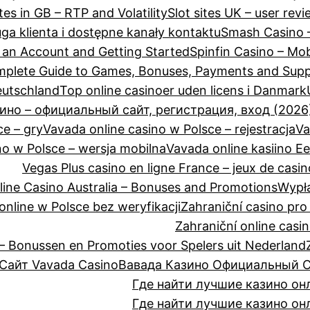
ites in GB – RTP and Volatility
Slot sites UK – user re
uga klienta i dostępne kanały kontaktu
Smash Casino –
g an Account and Getting Started
Spinfin Casino – Mo
omplete Guide to Games, Bonuses, Payments and Sup
eutschland
Top online casinoer uden licens i Danmark
ино – официальный сайт, регистрация, вход (2026
ce – gry
Vavada online casino w Polsce – rejestracja
Va
no w Polsce – wersja mobilna
Vavada online kasiino Ees
Vegas Plus casino en ligne France – jeux de casin
line Casino Australia – Bonuses and Promotions
Wypła
nline w Polsce bez weryfikacji
Zahraniční casino pro
Zahraniční online casi
– Bonussen en Promoties voor Spelers uit Nederland
Сайт Vavada Casino
Вавада Казино Официальный Са
Где найти лучшие казино он
Где найти лучшие казино он