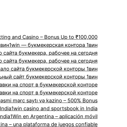
Betting and Casino – Bonus Up to ₹100,000
1вин
1win — букмекерская контора 1вин
 сайта букмекера, рабочее на сегодня
 сайта букмекера, рабочее на сегодня
кало сайта букмекерской конторы 1вин
ьный сайт букмекерской конторы 1вин
авки на спорт в букмекерской конторе
авки на спорт в букмекерской конторе
əsmi mərc saytı və kazino – 500% Bonus
India
1win casino and sportsbook in India
India
1Win en Argentina – aplicación móvil
ina – una plataforma de juegos confiable