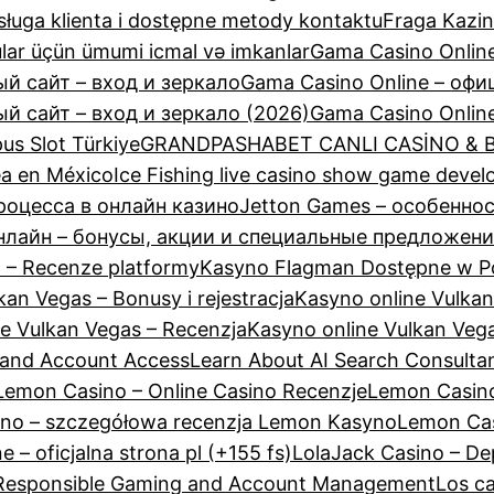
sługa klienta i dostępne metody kontaktu
Fraga Kazin
lar üçün ümumi icmal və imkanlar
Gama Casino Onlin
ый сайт – вход и зеркало
Gama Casino Online – офи
й сайт – вход и зеркало (2026)
Gama Casino Onlin
us Slot Türkiye
GRANDPASHABET CANLI CASİNO & 
ea en México
Ice Fishing live casino show game devel
роцесса в онлайн казино
Jetton Games – особеннос
онлайн – бонусы, акции и специальные предложен
 – Recenze platformy
Kasyno Flagman Dostępne w Pol
kan Vegas – Bonusy i rejestracja
Kasyno online Vulka
e Vulkan Vegas – Recenzja
Kasyno online Vulkan Vega
n and Account Access
Learn About AI Search Consultanc
Lemon Casino – Online Casino Recenzje
Lemon Casino
no – szczegółowa recenzja Lemon Kasyno
Lemon Casi
 – oficjalna strona pl (+155 fs)
LolaJack Casino – De
– Responsible Gaming and Account Management
Los ca