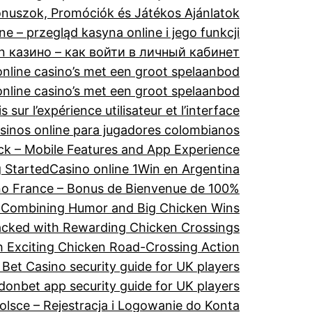
nuszok, Promóciók és Játékos Ajánlatok
ne – przegląd kasyna online i jego funkcji
n казино – как войти в личный кабинет
online casino’s met een groot spelaanbod
online casino’s met een groot spelaanbod
sur l’expérience utilisateur et l’interface
asinos online para jugadores colombianos
ck – Mobile Features and App Experience
 Started
Casino online 1Win en Argentina
no France – Bonus de Bienvenue de 100%
t Combining Humor and Big Chicken Wins
Packed with Rewarding Chicken Crossings
h Exciting Chicken Road-Crossing Action
Bet Casino security guide for UK players
donbet app security guide for UK players
olsce – Rejestracja i Logowanie do Konta