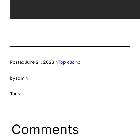
Posted
June 21, 2023
in
Top casino
by
admin
Tags:
Comments