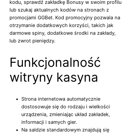
kodu, sprawdź zakładkę Bonusy w swoim profilu
lub szukaj aktualnych kodów na stronach z
promocjami GGBet. Kod promocyjny pozwala na
otrzymanie dodatkowych korzyści, takich jak
darmowe spiny, dodatkowe środki na zakłady,
lub zwrot pieniędzy.
Funkcjonalność
witryny kasyna
Strona internetowa automatycznie
dostosowuje się do rodzaju i wielkości
urządzenia, zmieniając układ zakładek,
informacji i samych gier.
Na saldzie standardowym znajdują się