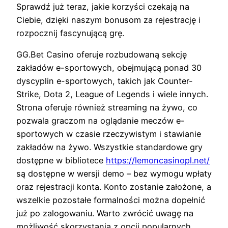
Sprawdź już teraz, jakie korzyści czekają na
Ciebie, dzięki naszym bonusom za rejestrację i
rozpocznij fascynującą grę.
GG.Bet Casino oferuje rozbudowaną sekcję
zakładów e-sportowych, obejmującą ponad 30
dyscyplin e-sportowych, takich jak Counter-
Strike, Dota 2, League of Legends i wiele innych.
Strona oferuje również streaming na żywo, co
pozwala graczom na oglądanie meczów e-
sportowych w czasie rzeczywistym i stawianie
zakładów na żywo. Wszystkie standardowe gry
dostępne w bibliotece
https://lemoncasinopl.net/
są dostępne w wersji demo – bez wymogu wpłaty
oraz rejestracji konta. Konto zostanie założone, a
wszelkie pozostałe formalności można dopełnić
już po zalogowaniu. Warto zwrócić uwagę na
możliwość skorzystania z opcji popularnych