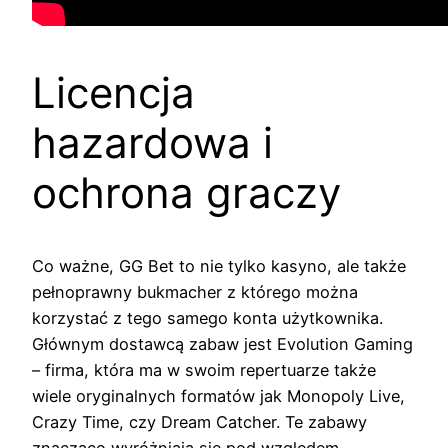
Licencja
hazardowa i
ochrona graczy
Co ważne, GG Bet to nie tylko kasyno, ale także
pełnoprawny bukmacher z którego można
korzystać z tego samego konta użytkownika.
Głównym dostawcą zabaw jest Evolution Gaming
– firma, która ma w swoim repertuarze także
wiele oryginalnych formatów jak Monopoly Live,
Crazy Time, czy Dream Catcher. Te zabawy
znacząco wyróżniają się pod względem