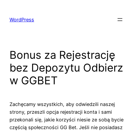
Skip
to
WordPress
content
Bonus za Rejestrację
bez Depozytu Odbierz
w GGBET
Zachęcamy wszystkich, aby odwiedzili naszej
strony, przeszli opcja rejestracji konta i sami
przekonali się, jakie korzyści niesie ze sobą bycie
częścią społeczności GG Bet. Jeśli nie posiadasz