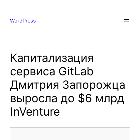
Skip
to
WordPress
content
Капитализация
сервиса GitLab
Дмитрия Запорожца
выросла до $6 млрд
InVenture