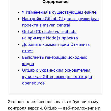
Содержание
¶ Изменения в существующем файле
Настройка GitLab CI для загрузки java
проекта в maven central
GitLab CI: cache vs artifacts
на примере Node.js проекта
Добавить комментарий Отменить
ответ
Выполнить генерацию исходных
кодов
GitLab с украинским основателем
купил чат Gitter, выведет его код в
opensource
Это позволяет использовать любую систему
контроля версий. GitLab — веб-приложение и