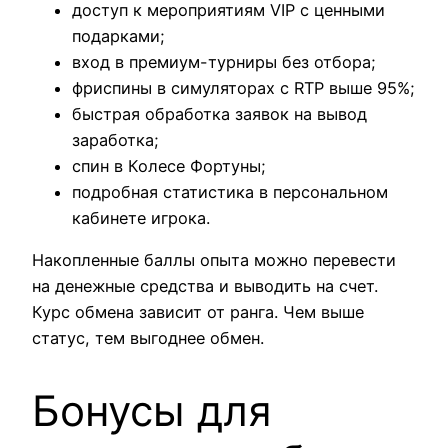
доступ к мероприятиям VIP с ценными
подарками;
вход в премиум-турниры без отбора;
фриспины в симуляторах с RTP выше 95%;
быстрая обработка заявок на вывод
заработка;
спин в Колесе Фортуны;
подробная статистика в персональном
кабинете игрока.
Накопленные баллы опыта можно перевести
на денежные средства и выводить на счет.
Курс обмена зависит от ранга. Чем выше
статус, тем выгоднее обмен.
Бонусы для