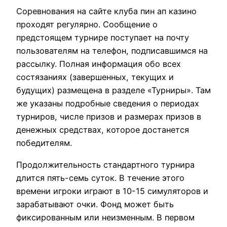
Соревнования на сайте клуба пин ап казино
проходят регулярно. Сообщение о
предстоящем турнире поступает на почту
пользователям на телефон, подписавшимся на
рассылку. Полная информация обо всех
состязаниях (завершенных, текущих и
будущих) размещена в разделе «Турниры». Там
же указаны подробные сведения о периодах
турниров, числе призов и размерах призов в
денежных средствах, которое достанется
победителям.
Продолжительность стандартного турнира
длится пять-семь суток. В течение этого
времени игроки играют в 10-15 симуляторов и
зарабатывают очки. Фонд может быть
фиксированным или неизменным. В первом