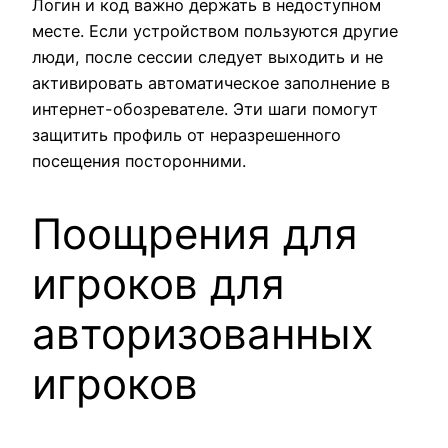
Логин и код важно держать в недоступном
месте. Если устройством пользуются другие
люди, после сессии следует выходить и не
активировать автоматическое заполнение в
интернет-обозревателе. Эти шаги помогут
защитить профиль от неразрешенного
посещения посторонними.
Поощрения для
игроков для
авторизованных
игроков