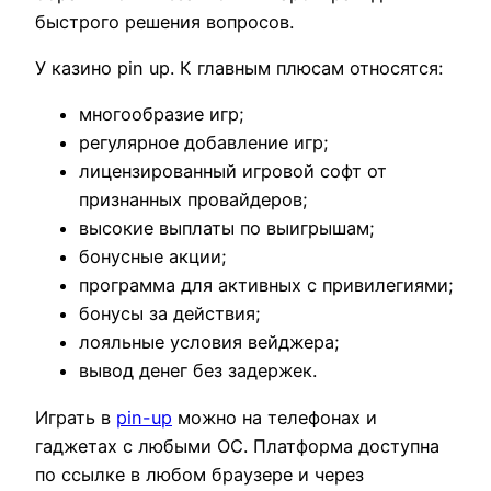
быстрого решения вопросов.
У казино pin up. К главным плюсам относятся:
многообразие игр;
регулярное добавление игр;
лицензированный игровой софт от
признанных провайдеров;
высокие выплаты по выигрышам;
бонусные акции;
программа для активных с привилегиями;
бонусы за действия;
лояльные условия вейджера;
вывод денег без задержек.
Играть в
pin-up
можно на телефонах и
гаджетах с любыми ОС. Платформа доступна
по ссылке в любом браузере и через