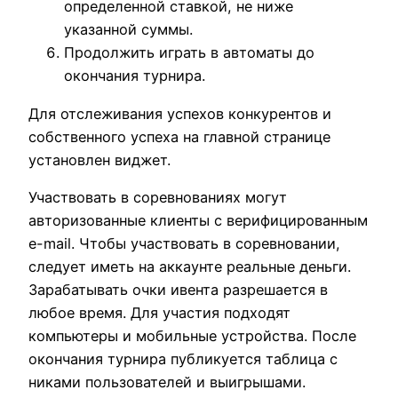
определенной ставкой, не ниже
указанной суммы.
Продолжить играть в автоматы до
окончания турнира.
Для отслеживания успехов конкурентов и
собственного успеха на главной странице
установлен виджет.
Участвовать в соревнованиях могут
авторизованные клиенты с верифицированным
e-mail. Чтобы участвовать в соревновании,
следует иметь на аккаунте реальные деньги.
Зарабатывать очки ивента разрешается в
любое время. Для участия подходят
компьютеры и мобильные устройства. После
окончания турнира публикуется таблица с
никами пользователей и выигрышами.