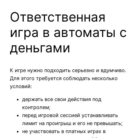
Ответственная
игра в автоматы с
деньгами
К игре нужно подходить серьезно и вдумчиво.
Для этого требуется соблюдать несколько
условий:
держать все свои действия под
контролем;
перед игровой сессией устанавливать
лимит на проигрыш и его не превышать;
не участвовать в платных играх в