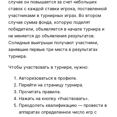
случае он повышается за счет небольших
ставок с каждой ставки игрока, поставленной
участниками в турнирных играх. Во втором
случае сумма фонда, которую поделят
победители, объявляется в начале турнира и
не меняется до объявления результатов.
Солидные выигрыши получают участники,
занявшие первые три места в результатах
турнира.
Чтобы участвовать в турнире, нужно:
Авторизоваться в профиле.
Перейти на страницу турнира.
Прочитать правила.
Нажать на кнопку «Участвовать».
Преодолеть квалификацию — провести в
аппаратах определенное число игр с